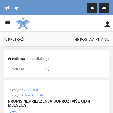
Aplikacije
Pit
Uč
®
PRETRAŽI
POSTAVI PITANJE
Početna
|
neprilaženje
Pitaj
Postavljeno
28.08.2018
Učene
u kategoriji:
Bračni propisi
®
PROPIS NEPRILAŽENJA SUPRUZI VIŠE OD 4 
MJESECA
Latest