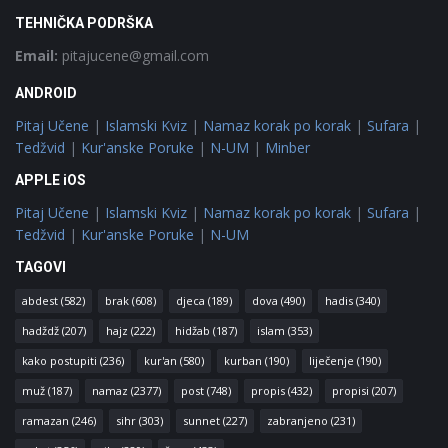
TEHNIČKA PODRŠKA
Email:
pitajucene@gmail.com
ANDROID
Pitaj Učene
|
Islamski Kviz
|
Namaz korak po korak
|
Sufara
|
Tedžvid
|
Kur'anske Poruke
|
N-UM
|
Minber
APPLE iOS
Pitaj Učene
|
Islamski Kviz
|
Namaz korak po korak
|
Sufara
|
Tedžvid
|
Kur'anske Poruke
|
N-UM
TAGOVI
abdest
(582)
brak
(608)
djeca
(189)
dova
(490)
hadis
(340)
hadždž
(207)
hajz
(222)
hidžab
(187)
islam
(353)
kako postupiti
(236)
kur'an
(580)
kurban
(190)
liječenje
(190)
muž
(187)
namaz
(2377)
post
(748)
propis
(432)
propisi
(207)
ramazan
(246)
sihr
(303)
sunnet
(227)
zabranjeno
(231)