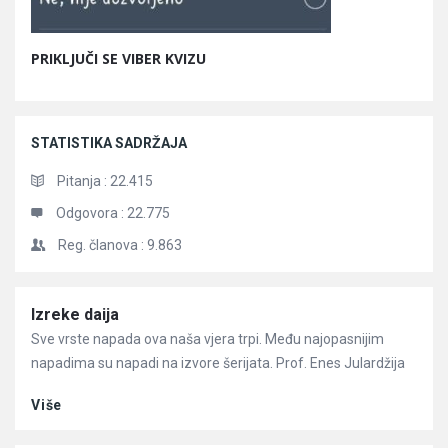
PRIKLJUČI SE VIBER KVIZU
STATISTIKA SADRŽAJA
Pitanja :
22.415
Odgovora :
22.775
Reg. članova :
9.863
Članci
Izreke daija
Sve vrste napada ova naša vjera trpi. Među najopasnijim
napadima su napadi na izvore šerijata. Prof. Enes Julardžija
Više