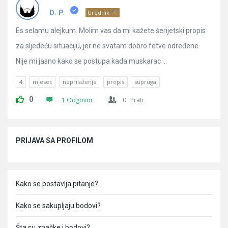
Pitanja
D. P.
Urednik
Es selamu alejkum. Molim vas da mi kažete šerijetski propis
za sljedeću situaciju, jer ne svatam dobro fetve određene.
Nije mi jasno kako se postupa kada muskarac ...
4
mjesec
neprilaženje
propis
supruga
0
1 Odgovor
0
Prati
Sidebar
PRIJAVA SA PROFILOM
Kako se postavlja pitanje?
Kako se sakupljaju bodovi?
Šta su značke i bodovi?