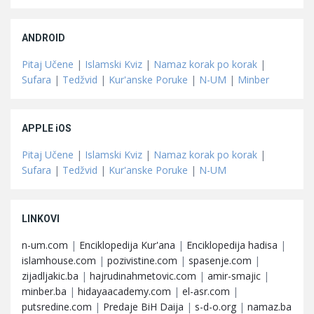
ANDROID
Pitaj Učene
|
Islamski Kviz
|
Namaz korak po korak
|
Sufara
|
Tedžvid
|
Kur'anske Poruke
|
N-UM
|
Minber
APPLE iOS
Pitaj Učene
|
Islamski Kviz
|
Namaz korak po korak
|
Sufara
|
Tedžvid
|
Kur'anske Poruke
|
N-UM
LINKOVI
n-um.com
|
Enciklopedija Kur'ana
|
Enciklopedija hadisa
|
islamhouse.com
|
pozivistine.com
|
spasenje.com
|
zijadljakic.ba
|
hajrudinahmetovic.com
|
amir-smajic
|
minber.ba
|
hidayaacademy.com
|
el-asr.com
|
putsredine.com
|
Predaje BiH Daija
|
s-d-o.org
|
namaz.ba