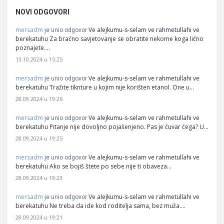
NOVI ODGOVORI
mersadm
Ve alejkumu-s-selam ve rahmetullahi ve
je unio odgovor
berekatuhu Za bračno savjetovanje se obratite nekome koga lično
poznajete.…
13.10.2024 u 15:25
mersadm
Ve alejkumu-s-selam ve rahmetullahi ve
je unio odgovor
berekatuhu Tražite tiknture u kojim nije korišten etanol. One u…
28.09.2024 u 19:26
mersadm
Ve alejkumu-s-selam ve rahmetullahi ve
je unio odgovor
berekatuhu Pitanje nije dovoljno pojašenjeno. Pas je čuvar čega? U…
28.09.2024 u 19:25
mersadm
Ve alejkumu-s-selam ve rahmetullahi ve
je unio odgovor
berekatuhu Ako se bojiš štete po sebe nije ti obaveza…
28.09.2024 u 19:23
mersadm
Ve alejkumu-s-selam ve rahmetullahi ve
je unio odgovor
berekatuhu Ne treba da ide kod roditelja sama, bez muža.…
28.09.2024 u 19:21