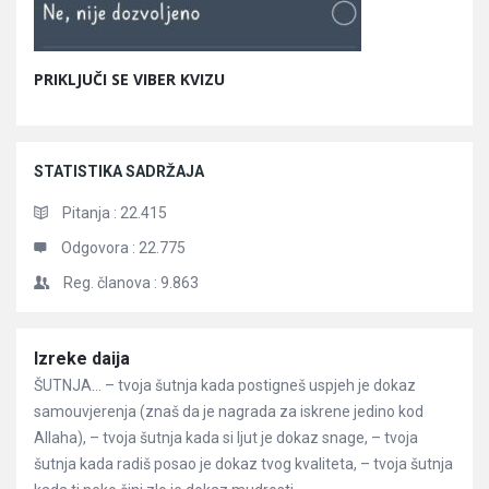
PRIKLJUČI SE VIBER KVIZU
STATISTIKA SADRŽAJA
Pitanja :
22.415
Odgovora :
22.775
Reg. članova :
9.863
Članci
Izreke daija
ŠUTNJA… – tvoja šutnja kada postigneš uspjeh je dokaz
samouvjerenja (znaš da je nagrada za iskrene jedino kod
Allaha), – tvoja šutnja kada si ljut je dokaz snage, – tvoja
šutnja kada radiš posao je dokaz tvog kvaliteta, – tvoja šutnja