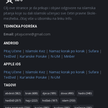
INFO
Cilj ove stranice je da prikupi i objavi odgovore na islamska
pitanja koje su dali islamski učenjaci sve četiri pravne škole-
mezheba...čitaj više u izborniku na linku Info.
TEHNIČKA PODRŠKA
Email:
pitajucene@gmail.com
ANDROID
Pitaj Učene
|
Islamski Kviz
|
Namaz korak po korak
|
Sufara
|
Tedžvid
|
Kur'anske Poruke
|
N-UM
|
Minber
APPLE iOS
Pitaj Učene
|
Islamski Kviz
|
Namaz korak po korak
|
Sufara
|
Tedžvid
|
Kur'anske Poruke
|
N-UM
TAGOVI
abdest
(582)
brak
(608)
djeca
(189)
dova
(490)
hadis
(340)
hadždž
(207)
hajz
(222)
hidžab
(187)
islam
(353)
kako postupiti
(236)
kur'an
(580)
kurban
(190)
liječenje
(190)