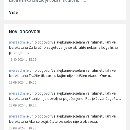
kada ti neko čini zlo je dokaz mudrosti, – ...
Više
NOVI ODGOVORI
mersadm
Ve alejkumu-s-selam ve rahmetullahi ve
je unio odgovor
berekatuhu Za bračno savjetovanje se obratite nekome koga lično
poznajete.…
13.10.2024 u 15:25
mersadm
Ve alejkumu-s-selam ve rahmetullahi ve
je unio odgovor
berekatuhu Tražite tiknture u kojim nije korišten etanol. One u…
28.09.2024 u 19:26
mersadm
Ve alejkumu-s-selam ve rahmetullahi ve
je unio odgovor
berekatuhu Pitanje nije dovoljno pojašenjeno. Pas je čuvar čega? U…
28.09.2024 u 19:25
mersadm
Ve alejkumu-s-selam ve rahmetullahi ve
je unio odgovor
berekatuhu Ako se bojiš štete po sebe nije ti obaveza…
28.09.2024 u 19:23