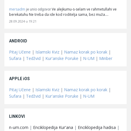
mersadm
Ve alejkumu-s-selam ve rahmetullahi ve
je unio odgovor
berekatuhu Ne treba da ide kod roditelja sama, bez muža.…
28.09.2024 u 19:21
ANDROID
Pitaj Učene
|
Islamski Kviz
|
Namaz korak po korak
|
Sufara
|
Tedžvid
|
Kur'anske Poruke
|
N-UM
|
Minber
APPLE iOS
Pitaj Učene
|
Islamski Kviz
|
Namaz korak po korak
|
Sufara
|
Tedžvid
|
Kur'anske Poruke
|
N-UM
LINKOVI
n-um.com
|
Enciklopedija Kur'ana
|
Enciklopedija hadisa
|