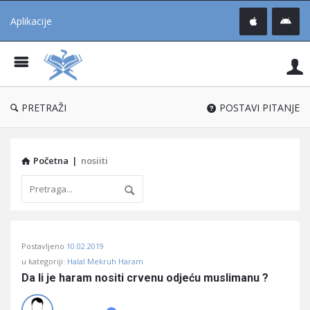
Aplikacije
Pit
Uč
®
PRETRAŽI
POSTAVI PITANJE
Početna
|
nosiiti
Pitaj
Postavljeno
10.02.2019
Učene
u kategoriji:
Halal Mekruh Haram
®
Da li je haram nositi crvenu odjeću muslimanu ?
Latest