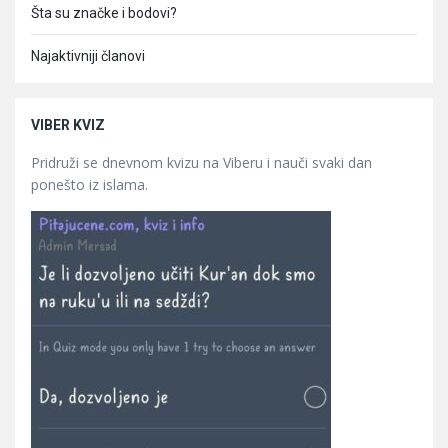
Šta su značke i bodovi?
Najaktivniji članovi
VIBER KVIZ
Pridruži se dnevnom kvizu na Viberu i nauči svaki dan
ponešto iz islama.