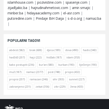
islamhouse.com
|
pozivistine.com
|
spasenje.com
|
zijadljakic.ba
|
hajrudinahmetovic.com
|
amir-smajic
|
minber.ba
|
hidayaacademy.com
|
el-asr.com
|
putsredine.com
|
Predaje BiH Daija
|
s-d-o.org
|
namaz.ba
|
POPULARNI TAGOVI
abdest
(582)
brak
(608)
djeca
(189)
dova
(490)
hadis
(340)
hadždž
(207)
hajz
(222)
hidžab
(187)
islam
(353)
kako postupiti
(236)
kur'an
(580)
kurban
(190)
liječenje
(190)
muž
(187)
namaz
(2377)
post
(748)
propis
(432)
propisi
(207)
ramazan
(246)
sihr
(303)
sunnet
(227)
zabranjeno
(231)
zekat
(356)
zikr
(229)
žena
(433)
Footer
O