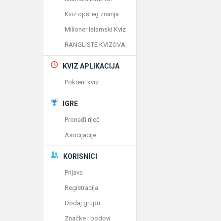
Kviz opšteg znanja
Milioner Islamski Kviz
RANGLISTE KVIZOVA
KVIZ APLIKACIJA
Pokreni kviz
IGRE
Pronađi riječ
Asocijacije
KORISNICI
Prijava
Registracija
Dodaj grupu
Značke i bodovi