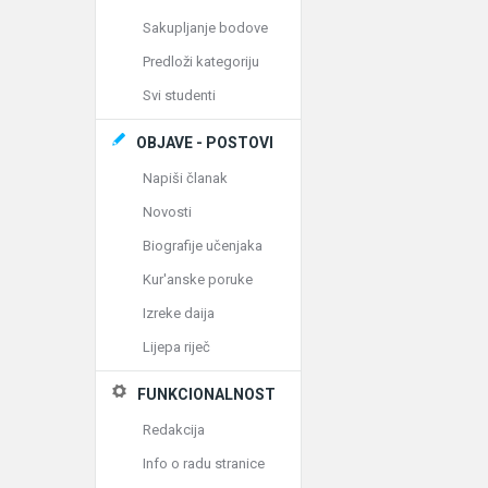
Sakupljanje bodove
Predloži kategoriju
Svi studenti
OBJAVE - POSTOVI
Napiši članak
Novosti
Biografije učenjaka
Kur'anske poruke
Izreke daija
Lijepa riječ
FUNKCIONALNOST
Redakcija
Info o radu stranice