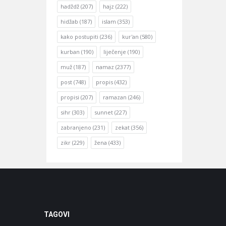
hadždž
(207)
hajz
(222)
hidžab
(187)
islam
(353)
kako postupiti
(236)
kur'an
(580)
kurban
(190)
liječenje
(190)
muž
(187)
namaz
(2377)
post
(748)
propis
(432)
propisi
(207)
ramazan
(246)
sihr
(303)
sunnet
(227)
zabranjeno
(231)
zekat
(356)
zikr
(229)
žena
(433)
TAGOVI