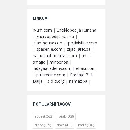
LINKOVI
n-um.com
|
Enciklopedija Kur'ana
|
Enciklopedija hadisa
|
islamhouse.com
|
pozivistine.com
|
spasenje.com
|
zijadljakic.ba
|
hajrudinahmetovic.com
|
amir-
smajic
|
minber.ba
|
hidayaacademy.com
|
el-asr.com
|
putsredine.com
|
Predaje BiH
Daija
|
s-d-o.org
|
namaz.ba
|
POPULARNI TAGOVI
abdest
(582)
brak
(608)
djeca
(189)
dova
(490)
hadis
(340)