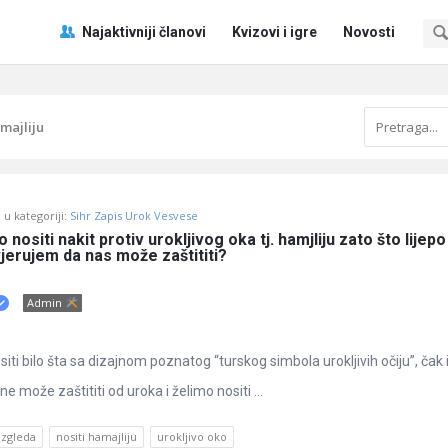
Pitaj
Pitaj
Najaktivniji članovi
Kvizovi i igre
Novosti
Učene
Učene
®
®
Navigacija
amajliju
u kategoriji:
Sihr Zapis Urok Vesvese
o nositi nakit protiv urokljivog oka tj. hamjliju zato što lijepo 
vjerujem da nas može zaštititi?
Admin
ositi bilo šta sa dizajnom poznatog “turskog simbola urokljivih očiju”, čak 
e može zaštititi od uroka i želimo nositi ...
 izgleda
nositi hamajliju
urokljivo oko