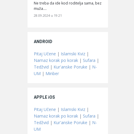
Ne treba da ide kod roditelja sama, bez
muža.…
28.09.2024 u 19:21
ANDROID
Pitaj Učene
|
Islamski Kviz
|
Namaz korak po korak
|
Sufara
|
Tedžvid
|
Kur'anske Poruke
|
N-
UM
|
Minber
APPLE iOS
Pitaj Učene
|
Islamski Kviz
|
Namaz korak po korak
|
Sufara
|
Tedžvid
|
Kur'anske Poruke
|
N-
UM