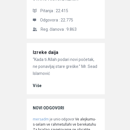
Pitanja :
22.415
Odgovora :
22.775
Reg. članova :
9.863
Članci
Izreke daija
“Kada ti Allah podari novi početak,
ne ponavljaj stare greške.” Mr. Sead
Islamović
Više
NOVI ODGOVORI
mersadm
Ve alejkumu-
je unio odgovor
s-selam ve rahmetullahi ve berekatuhu
Za bračno savjetovanje se obratite