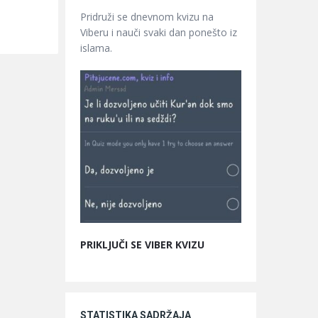
Pridruži se dnevnom kvizu na
Viberu i nauči svaki dan ponešto iz
islama.
PRIKLJUČI SE VIBER KVIZU
STATISTIKA SADRŽAJA