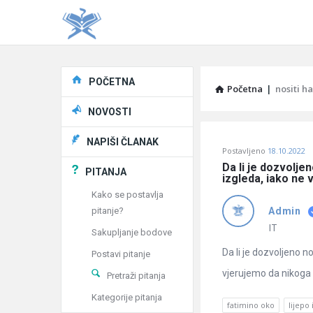
Explore
POČETNA
Početna
|
nositi h
NOVOSTI
Pitaj
NAPIŠI ČLANAK
Postavljeno
18.10.2022
Učene
Da li je dozvoljen
PITANJA
izgleda, iako ne 
®
Kako se postavlja
pitanje?
Admin
Latest
IT
Sakupljanje bodove
Pitanja
Da li je dozvoljeno n
Postavi pitanje
vjerujemo da nikoga n
Pretraži pitanja
Kategorije pitanja
fatimino oko
lijepo