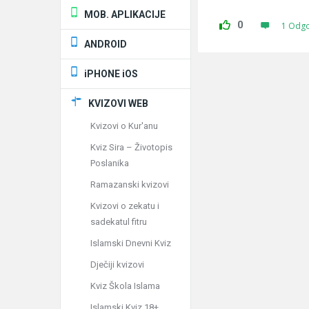
MOB. APLIKACIJE
0
1 Odg
ANDROID
iPHONE iOS
KVIZOVI WEB
Kvizovi o Kur'anu
Kviz Sira – Životopis
Poslanika
Ramazanski kvizovi
Kvizovi o zekatu i
sadekatul fitru
Islamski Dnevni Kviz
Dječiji kvizovi
Kviz Škola Islama
Islamski Kviz 18+