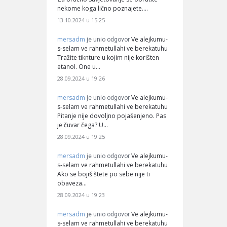
nekome koga lično poznajete.…
13.10.2024 u 15:25
mersadm
Ve alejkumu-
je unio odgovor
s-selam ve rahmetullahi ve berekatuhu
Tražite tiknture u kojim nije korišten
etanol. One u…
28.09.2024 u 19:26
mersadm
Ve alejkumu-
je unio odgovor
s-selam ve rahmetullahi ve berekatuhu
Pitanje nije dovoljno pojašenjeno. Pas
je čuvar čega? U…
28.09.2024 u 19:25
mersadm
Ve alejkumu-
je unio odgovor
s-selam ve rahmetullahi ve berekatuhu
Ako se bojiš štete po sebe nije ti
obaveza…
28.09.2024 u 19:23
mersadm
Ve alejkumu-
je unio odgovor
s-selam ve rahmetullahi ve berekatuhu