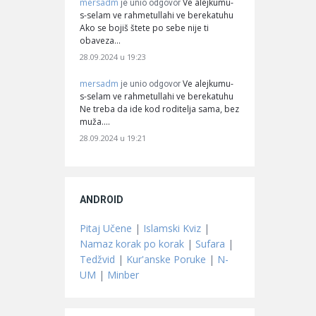
mersadm
Ve alejkumu-
je unio odgovor
s-selam ve rahmetullahi ve berekatuhu
Ako se bojiš štete po sebe nije ti
obaveza…
28.09.2024 u 19:23
mersadm
Ve alejkumu-
je unio odgovor
s-selam ve rahmetullahi ve berekatuhu
Ne treba da ide kod roditelja sama, bez
muža.…
28.09.2024 u 19:21
ANDROID
Pitaj Učene
|
Islamski Kviz
|
Namaz korak po korak
|
Sufara
|
Tedžvid
|
Kur'anske Poruke
|
N-
UM
|
Minber