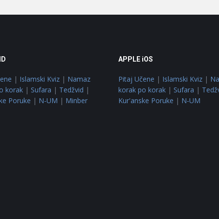
ID
APPLE iOS
čene
|
Islamski Kviz
|
Namaz
Pitaj Učene
|
Islamski Kviz
|
N
o korak
|
Sufara
|
Tedžvid
|
korak po korak
|
Sufara
|
Tedž
ke Poruke
|
N-UM
|
Minber
Kur'anske Poruke
|
N-UM