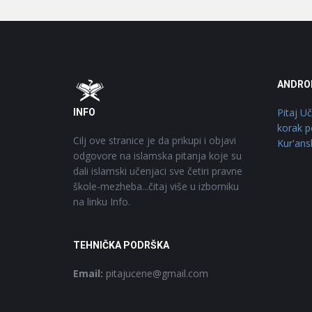
Footer
O
ANDRO
Pitaj U
INFO
korak p
Cilj ove stranice je da prikupi i objavi
Kur'ans
odgovore na islamska pitanja koje su
dali islamski učenjaci sve četiri pravne
škole-mezheba...čitaj više u izborniku
na linku Info.
TEHNIČKA PODRŠKA
Email:
pitajucene@gmail.com