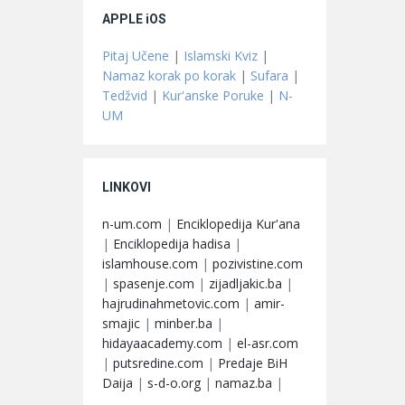
APPLE iOS
Pitaj Učene
|
Islamski Kviz
|
Namaz korak po korak
|
Sufara
|
Tedžvid
|
Kur'anske Poruke
|
N-
UM
LINKOVI
n-um.com
|
Enciklopedija Kur'ana
|
Enciklopedija hadisa
|
islamhouse.com
|
pozivistine.com
|
spasenje.com
|
zijadljakic.ba
|
hajrudinahmetovic.com
|
amir-
smajic
|
minber.ba
|
hidayaacademy.com
|
el-asr.com
|
putsredine.com
|
Predaje BiH
Daija
|
s-d-o.org
|
namaz.ba
|