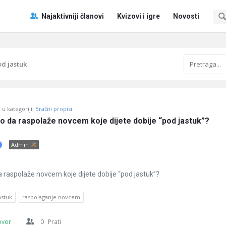
Pitaj
Pitaj
Najaktivniji članovi
Kvizovi i igre
Novosti
Učene
Učene
®
®
Navigacija
d jastuk
u kategoriji:
Bračni propisi
o da raspolaže novcem koje dijete dobije “pod jastuk”?
Admin
 raspolaže novcem koje dijete dobije “pod jastuk”?
astuk
raspolaganje novcem
ovor
0
Prati