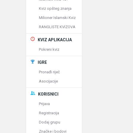
Kviz opšteg znanja
Milioner Islamski Kviz
RANGLISTE KVIZOVA
KVIZ APLIKACIJA
Pokreni kviz
IGRE
Pronađi riječ
Asocijacije
KORISNICI
Prijava
Registracija
Dodaj grupu
Značke i bodovi