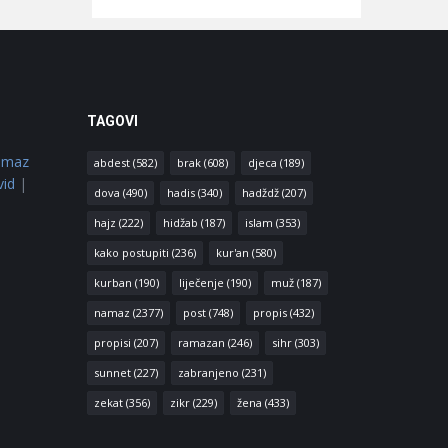
TAGOVI
amaz
abdest
(582)
brak
(608)
djeca
(189)
vid
|
dova
(490)
hadis
(340)
hadždž
(207)
hajz
(222)
hidžab
(187)
islam
(353)
kako postupiti
(236)
kur'an
(580)
kurban
(190)
liječenje
(190)
muž
(187)
namaz
(2377)
post
(748)
propis
(432)
propisi
(207)
ramazan
(246)
sihr
(303)
sunnet
(227)
zabranjeno
(231)
zekat
(356)
zikr
(229)
žena
(433)