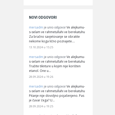
NOVI ODGOVORI
mersadm
Ve alejkumu-
je unio odgovor
s-selam ve rahmetullahi ve berekatuhu
Za bračno savjetovanje se obratite
nekome koga lično poznajete.…
13.10.2024 u 15:25
mersadm
Ve alejkumu-
je unio odgovor
s-selam ve rahmetullahi ve berekatuhu
Tražite tiknture u kojim nije korišten
etanol. One u…
28.09.2024 u 19:26
mersadm
Ve alejkumu-
je unio odgovor
s-selam ve rahmetullahi ve berekatuhu
Pitanje nije dovoljno pojašenjeno. Pas
je čuvar čega? U…
28.09.2024 u 19:25