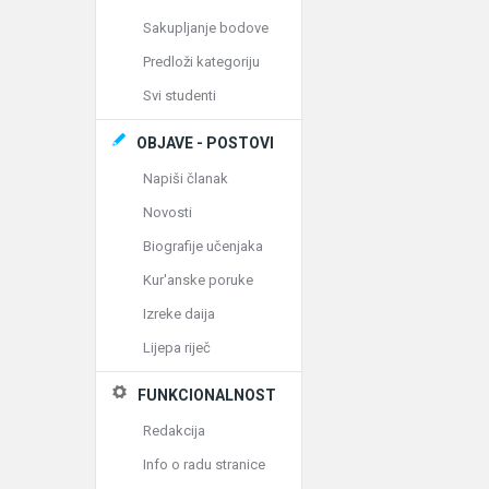
Sakupljanje bodove
Predloži kategoriju
Svi studenti
OBJAVE - POSTOVI
Napiši članak
Novosti
Biografije učenjaka
Kur'anske poruke
Izreke daija
Lijepa riječ
FUNKCIONALNOST
Redakcija
Info o radu stranice