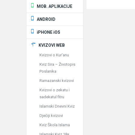
MOB. APLIKACIJE
ANDROID
iPHONE iOS
KVIZOVI WEB
Kvizovi o Kur'anu
Kviz Sira – Životopis
Poslanika
Ramazanski kvizovi
Kvizovi o zekatu i
sadekatul fitru
Islamski Dnevni Kviz
Dječiji kvizovi
Kviz Škola Islama
Islamski Kviz 18+