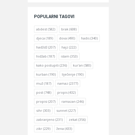
POPULARNI TAGOVI
abdest
(582)
brak
(608)
djeca
(189)
dova
(490)
hadis
(340)
hadždž
(207)
hajz
(222)
hidžab
(187)
islam
(353)
kako postupiti
(236)
kur'an
(580)
kurban
(190)
liječenje
(190)
muž
(187)
namaz
(2377)
post
(748)
propis
(432)
propisi
(207)
ramazan
(246)
sihr
(303)
sunnet
(227)
zabranjeno
(231)
zekat
(356)
zikr
(229)
žena
(433)