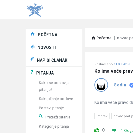
Explore
POČETNA
Početna
|
novac po
NOVOSTI
Pitaj
NAPIŠI ČLANAK
Postavljeno
11.03.2019
Učene
Ko ima veće prav
PITANJA
®
Kako se postavlja
Sedin
pitanje?
Latest
Sakupljanje bodove
Pitanja
Ko ima veće pravo da
Postavi pitanje
imetak
novac pod j
Pretraži pitanja
Kategorije pitanja
0
1 Odg