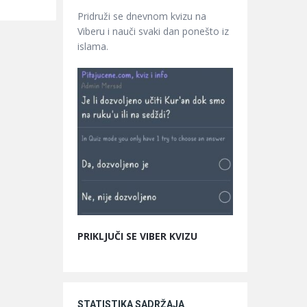
Pridruži se dnevnom kvizu na
Viberu i nauči svaki dan ponešto iz
islama.
PRIKLJUČI SE VIBER KVIZU
STATISTIKA SADRŽAJA