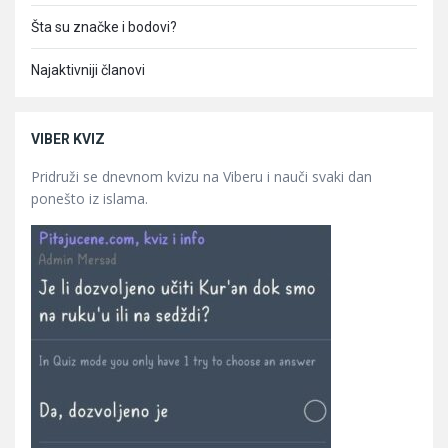
Šta su značke i bodovi?
Najaktivniji članovi
VIBER KVIZ
Pridruži se dnevnom kvizu na Viberu i nauči svaki dan
ponešto iz islama.