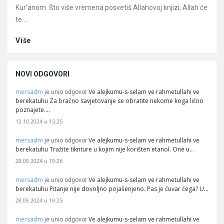
Kur'anom. Što više vremena posvetiš Allahovoj knjizi, Allah će
te ...
Više
NOVI ODGOVORI
mersadm
Ve alejkumu-s-selam ve rahmetullahi ve
je unio odgovor
berekatuhu Za bračno savjetovanje se obratite nekome koga lično
poznajete.…
13.10.2024 u 15:25
mersadm
Ve alejkumu-s-selam ve rahmetullahi ve
je unio odgovor
berekatuhu Tražite tiknture u kojim nije korišten etanol. One u…
28.09.2024 u 19:26
mersadm
Ve alejkumu-s-selam ve rahmetullahi ve
je unio odgovor
berekatuhu Pitanje nije dovoljno pojašenjeno. Pas je čuvar čega? U…
28.09.2024 u 19:25
mersadm
Ve alejkumu-s-selam ve rahmetullahi ve
je unio odgovor