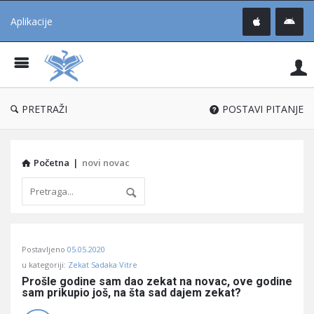
Aplikacije
Pit
Uč
®
PRETRAŽI
POSTAVI PITANJE
Početna
|
novi novac
Pitaj
Postavljeno
05.05.2020
Učene
u kategoriji:
Zekat Sadaka Vitre
®
Prošle godine sam dao zekat na novac, ove godine 
sam prikupio još, na šta sad dajem zekat?
Latest