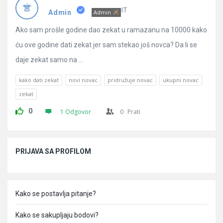
Pitanja
IT
Admin
Admin
Ako sam prošle godine dao zekat u ramazanu na 10000 kako
ću ove godine dati zekat jer sam stekao još novca? Da li se
daje zekat samo na ...
kako dati zekat
novi novac
pridružuje novac
ukupni novac
zekat
0
1 Odgovor
0
Prati
Sidebar
PRIJAVA SA PROFILOM
Kako se postavlja pitanje?
Kako se sakupljaju bodovi?