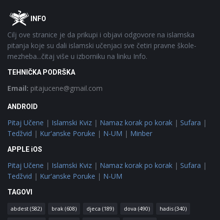
Footer
O
INFO
Cilj ove stranice je da prikupi i objavi odgovore na islamska
pitanja koje su dali islamski učenjaci sve četiri pravne škole-
mezheba...čitaj više u izborniku na linku Info.
TEHNIČKA PODRŠKA
Email:
pitajucene@gmail.com
ANDROID
Pitaj Učene
|
Islamski Kviz
|
Namaz korak po korak
|
Sufara
|
Tedžvid
|
Kur'anske Poruke
|
N-UM
|
Minber
APPLE iOS
Pitaj Učene
|
Islamski Kviz
|
Namaz korak po korak
|
Sufara
|
Tedžvid
|
Kur'anske Poruke
|
N-UM
TAGOVI
abdest
(582)
brak
(608)
djeca
(189)
dova
(490)
hadis
(340)