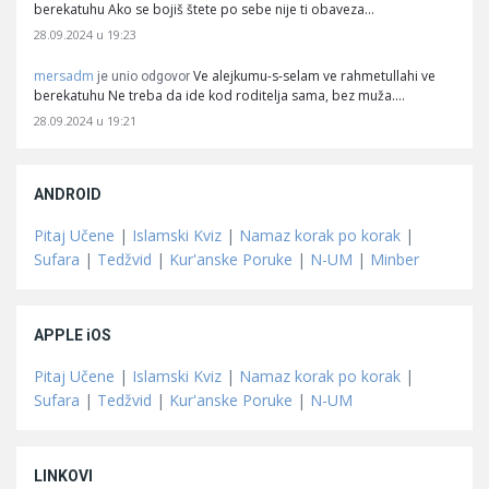
berekatuhu Ako se bojiš štete po sebe nije ti obaveza…
28.09.2024 u 19:23
mersadm
Ve alejkumu-s-selam ve rahmetullahi ve
je unio odgovor
berekatuhu Ne treba da ide kod roditelja sama, bez muža.…
28.09.2024 u 19:21
ANDROID
Pitaj Učene
|
Islamski Kviz
|
Namaz korak po korak
|
Sufara
|
Tedžvid
|
Kur'anske Poruke
|
N-UM
|
Minber
APPLE iOS
Pitaj Učene
|
Islamski Kviz
|
Namaz korak po korak
|
Sufara
|
Tedžvid
|
Kur'anske Poruke
|
N-UM
LINKOVI