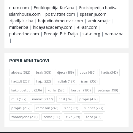
n-um.com
|
Enciklopedija Kur'ana
|
Enciklopedija hadisa
|
islamhouse.com
|
pozivistine.com
|
spasenje.com
|
zijadljakic.ba
|
hajrudinahmetovic.com
|
amir-smajic
|
minber.ba
|
hidayaacademy.com
|
el-asr.com
|
putsredine.com
|
Predaje BiH Daija
|
s-d-o.org
|
namaz.ba
|
POPULARNI TAGOVI
abdest
(582)
brak
(608)
djeca
(189)
dova
(490)
hadis
(340)
hadždž
(207)
hajz
(222)
hidžab
(187)
islam
(353)
kako postupiti
(236)
kur'an
(580)
kurban
(190)
liječenje
(190)
muž
(187)
namaz
(2377)
post
(748)
propis
(432)
propisi
(207)
ramazan
(246)
sihr
(303)
sunnet
(227)
zabranjeno
(231)
zekat
(356)
zikr
(229)
žena
(433)