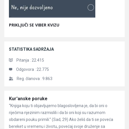
PRIKLJUČI SE VIBER KVIZU
STATISTIKA SADRŽAJA
Pitanja :
22.415
Odgovora :
22.775
Reg. članova :
9.863
Članci
Kur'anske poruke
“Knjiga koju ti objavljujemo blagoslovljena je, da bi oni o
riječima njezinim razmislili i da bi oni koji su razumom
obdareni pouku primili.” (Sad, 29) Ako želiš da ti se poveća
bereket u vremenu i životu, povećaj svoje druženje sa