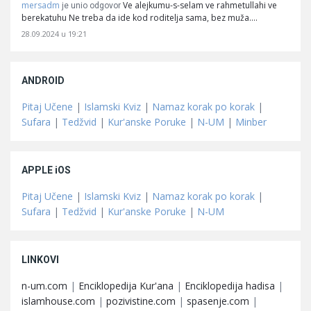
mersadm
Ve alejkumu-s-selam ve rahmetullahi ve
je unio odgovor
berekatuhu Ne treba da ide kod roditelja sama, bez muža.…
28.09.2024 u 19:21
ANDROID
Pitaj Učene
|
Islamski Kviz
|
Namaz korak po korak
|
Sufara
|
Tedžvid
|
Kur'anske Poruke
|
N-UM
|
Minber
APPLE iOS
Pitaj Učene
|
Islamski Kviz
|
Namaz korak po korak
|
Sufara
|
Tedžvid
|
Kur'anske Poruke
|
N-UM
LINKOVI
n-um.com
|
Enciklopedija Kur'ana
|
Enciklopedija hadisa
|
islamhouse.com
|
pozivistine.com
|
spasenje.com
|