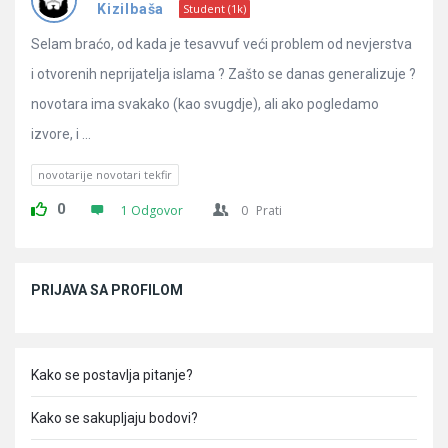
Pitanja
Kizilbaša
Student (1k)
Selam braćo, od kada je tesavvuf veći problem od nevjerstva
i otvorenih neprijatelja islama ? Zašto se danas generalizuje ?
novotara ima svakako (kao svugdje), ali ako pogledamo
izvore, i ...
novotarije novotari tekfir
0
1 Odgovor
0
Prati
Sidebar
PRIJAVA SA PROFILOM
Kako se postavlja pitanje?
Kako se sakupljaju bodovi?