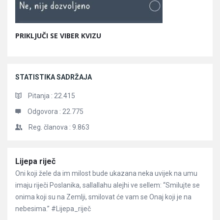
PRIKLJUČI SE VIBER KVIZU
STATISTIKA SADRŽAJA
Pitanja :
22.415
Odgovora :
22.775
Reg. članova :
9.863
Članci
Lijepa riječ
Oni koji žele da im milost bude ukazana neka uvijek na umu
imaju riječi Poslanika, sallallahu alejhi ve sellem: “Smilujte se
onima koji su na Zemlji, smilovat će vam se Onaj koji je na
nebesima.” #Lijepa_riječ