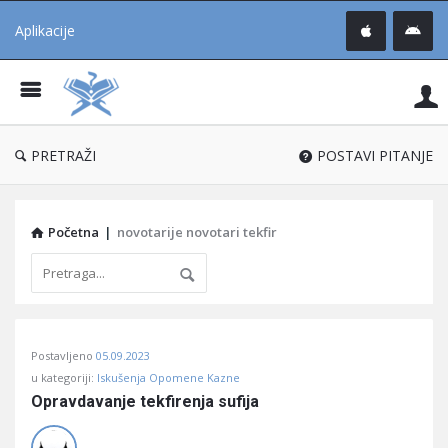
Aplikacije
Pit
Uč
®
PRETRAŽI
POSTAVI PITANJE
Početna
|
novotarije novotari tekfir
Pitaj
Postavljeno
05.09.2023
Učene
u kategoriji:
Iskušenja Opomene Kazne
®
Opravdavanje tekfirenja sufija
Latest