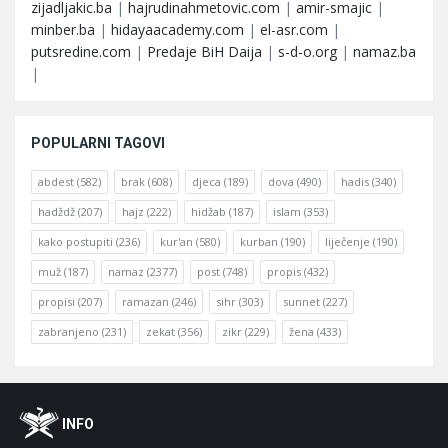
zijadljakic.ba
|
hajrudinahmetovic.com
|
amir-smajic
|
minber.ba
|
hidayaacademy.com
|
el-asr.com
|
putsredine.com
|
Predaje BiH Daija
|
s-d-o.org
|
namaz.ba
|
POPULARNI TAGOVI
abdest
(582)
brak
(608)
djeca
(189)
dova
(490)
hadis
(340)
hadždž
(207)
hajz
(222)
hidžab
(187)
islam
(353)
kako postupiti
(236)
kur'an
(580)
kurban
(190)
liječenje
(190)
muž
(187)
namaz
(2377)
post
(748)
propis
(432)
propisi
(207)
ramazan
(246)
sihr
(303)
sunnet
(227)
zabranjeno
(231)
zekat
(356)
zikr
(229)
žena
(433)
Footer
O
INFO