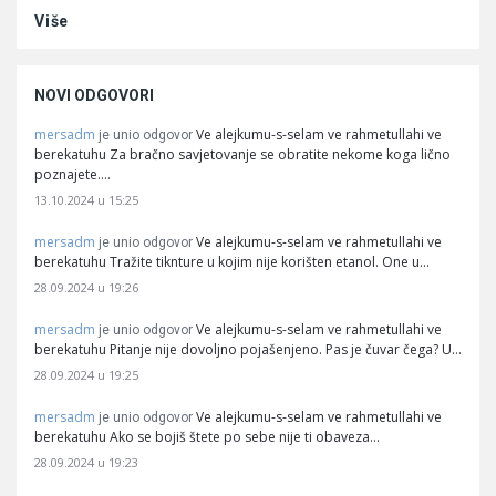
Više
NOVI ODGOVORI
mersadm
Ve alejkumu-s-selam ve rahmetullahi ve
je unio odgovor
berekatuhu Za bračno savjetovanje se obratite nekome koga lično
poznajete.…
13.10.2024 u 15:25
mersadm
Ve alejkumu-s-selam ve rahmetullahi ve
je unio odgovor
berekatuhu Tražite tiknture u kojim nije korišten etanol. One u…
28.09.2024 u 19:26
mersadm
Ve alejkumu-s-selam ve rahmetullahi ve
je unio odgovor
berekatuhu Pitanje nije dovoljno pojašenjeno. Pas je čuvar čega? U…
28.09.2024 u 19:25
mersadm
Ve alejkumu-s-selam ve rahmetullahi ve
je unio odgovor
berekatuhu Ako se bojiš štete po sebe nije ti obaveza…
28.09.2024 u 19:23