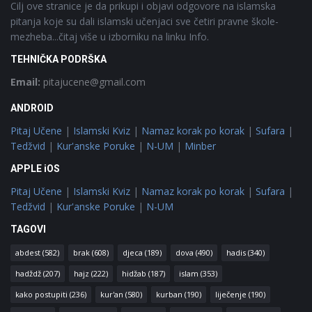
Cilj ove stranice je da prikupi i objavi odgovore na islamska
pitanja koje su dali islamski učenjaci sve četiri pravne škole-
mezheba...čitaj više u izborniku na linku Info.
TEHNIČKA PODRŠKA
Email:
pitajucene@gmail.com
ANDROID
Pitaj Učene
|
Islamski Kviz
|
Namaz korak po korak
|
Sufara
|
Tedžvid
|
Kur'anske Poruke
|
N-UM
|
Minber
APPLE iOS
Pitaj Učene
|
Islamski Kviz
|
Namaz korak po korak
|
Sufara
|
Tedžvid
|
Kur'anske Poruke
|
N-UM
TAGOVI
abdest
(582)
brak
(608)
djeca
(189)
dova
(490)
hadis
(340)
hadždž
(207)
hajz
(222)
hidžab
(187)
islam
(353)
kako postupiti
(236)
kur'an
(580)
kurban
(190)
liječenje
(190)