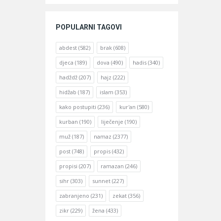
POPULARNI TAGOVI
abdest
(582)
brak
(608)
djeca
(189)
dova
(490)
hadis
(340)
hadždž
(207)
hajz
(222)
hidžab
(187)
islam
(353)
kako postupiti
(236)
kur'an
(580)
kurban
(190)
liječenje
(190)
muž
(187)
namaz
(2377)
post
(748)
propis
(432)
propisi
(207)
ramazan
(246)
sihr
(303)
sunnet
(227)
zabranjeno
(231)
zekat
(356)
zikr
(229)
žena
(433)