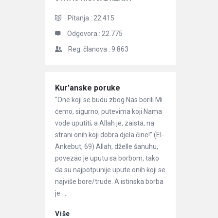
Pitanja :
22.415
Odgovora :
22.775
Reg. članova :
9.863
Članci
Kur'anske poruke
“One koji se budu zbog Nas borili Mi
ćemo, sigurno, putevima koji Nama
vode uputiti; a Allah je, zaista, na
strani onih koji dobra djela čine!” (El-
Ankebut, 69) Allah, dželle šanuhu,
povezao je uputu sa borbom, tako
da su najpotpunije upute onih koji se
najviše bore/trude. A istinska borba
je: ...
Više