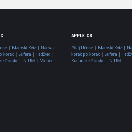
ID
APPLE iOS
čene
|
Islamski Kviz
|
Namaz
Pitaj Učene
|
Islamski Kviz
|
N
o korak
|
Sufara
|
Tedžvid
|
korak po korak
|
Sufara
|
Tedž
ke Poruke
|
N-UM
|
Minber
Kur'anske Poruke
|
N-UM