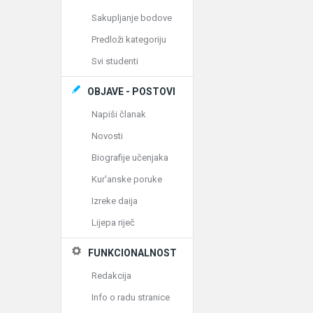
Sakupljanje bodove
Predloži kategoriju
Svi studenti
OBJAVE - POSTOVI
Napiši članak
Novosti
Biografije učenjaka
Kur'anske poruke
Izreke daija
Lijepa riječ
FUNKCIONALNOST
Redakcija
Info o radu stranice