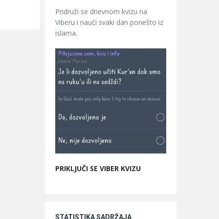
Pridruži se dnevnom kvizu na
Viberu i nauči svaki dan ponešto iz
islama.
PRIKLJUČI SE VIBER KVIZU
STATISTIKA SADRŽAJA