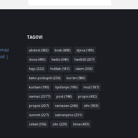
TAGOVI
amaz
abdest
(582)
brak
(608)
djeca
(189)
vid
|
dova
(490)
hadis
(340)
hadždž
(207)
hajz
(222)
hidžab
(187)
islam
(353)
kako postupiti
(236)
kur'an
(580)
kurban
(190)
liječenje
(190)
muž
(187)
namaz
(2377)
post
(748)
propis
(432)
propisi
(207)
ramazan
(246)
sihr
(303)
sunnet
(227)
zabranjeno
(231)
zekat
(356)
zikr
(229)
žena
(433)