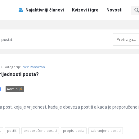
Pitaj
Pitaj
Najaktivniji članovi
Kvizovi i igre
Novosti
Učene
Učene
®
®
Navigacija
postiti
u kategoriji:
Post Ramazan
vrijednosti posta?
Admin
a post, koja je vrijednost, kada je obaveza postiti a kada je preporučeno i
t
postiti
preporučeno postiti
propisi posta
zabranjeno postiti