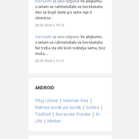
mersadm
Ve alejkumu-
je unio odgovor
s-selam ve rahmetullahi ve berekatuhu
Ako se bojiš štete po sebe nije ti
obaveza…
28.09.2024 u 19:23
mersadm
Ve alejkumu-
je unio odgovor
s-selam ve rahmetullahi ve berekatuhu
Ne treba da ide kod roditelja sama, bez
muža.…
28.09.2024 u 19:21
ANDROID
Pitaj Učene
|
Islamski Kviz
|
Namaz korak po korak
|
Sufara
|
Tedžvid
|
Kur'anske Poruke
|
N-
UM
|
Minber