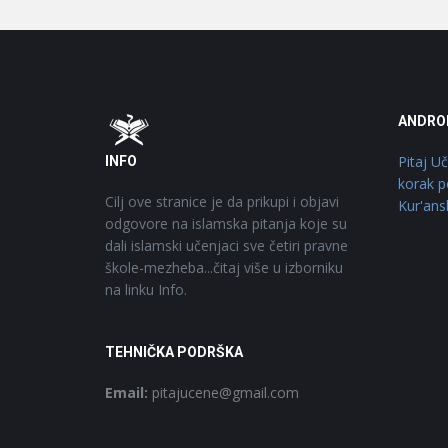
Footer
O
ANDRO
Pitaj U
INFO
korak p
Cilj ove stranice je da prikupi i objavi
Kur'ans
odgovore na islamska pitanja koje su
dali islamski učenjaci sve četiri pravne
škole-mezheba...čitaj više u izborniku
na linku Info.
TEHNIČKA PODRŠKA
Email:
pitajucene@gmail.com