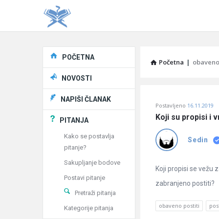
Explore
POČETNA
Početna
|
obaveno 
NOVOSTI
Pitaj
NAPIŠI ČLANAK
Postavljeno
16.11.2019
Učene
Koji su propisi i 
PITANJA
®
Kako se postavlja
Sedin
pitanje?
Latest
Sakupljanje bodove
Pitanja
Koji propisi se vežu z
Postavi pitanje
zabranjeno postiti?
Pretraži pitanja
obaveno postiti
pos
Kategorije pitanja