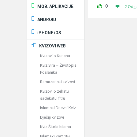
0
MOB. APLIKACIJE
2 Odg
ANDROID
iPHONE iOS
KVIZOVI WEB
Kvizovi o Kur'anu
Kviz Sira – Životopis
Poslanika
Ramazanski kvizovi
Kvizovi o zekatu i
sadekatul fitru
Islamski Dnevni Kviz
Dječiji kvizovi
Kviz Škola Islama
Islamski Kviz 18+