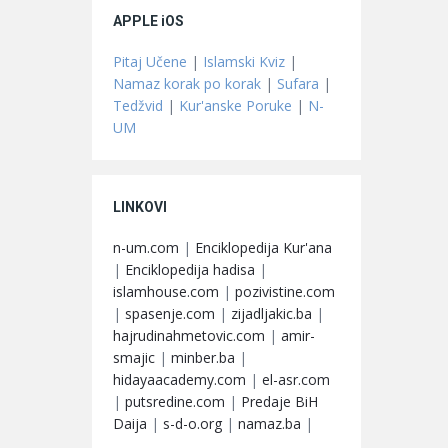
APPLE iOS
Pitaj Učene
|
Islamski Kviz
|
Namaz korak po korak
|
Sufara
|
Tedžvid
|
Kur'anske Poruke
|
N-
UM
LINKOVI
n-um.com
|
Enciklopedija Kur'ana
|
Enciklopedija hadisa
|
islamhouse.com
|
pozivistine.com
|
spasenje.com
|
zijadljakic.ba
|
hajrudinahmetovic.com
|
amir-
smajic
|
minber.ba
|
hidayaacademy.com
|
el-asr.com
|
putsredine.com
|
Predaje BiH
Daija
|
s-d-o.org
|
namaz.ba
|