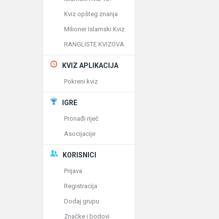
Kviz opšteg znanja
Milioner Islamski Kviz
RANGLISTE KVIZOVA
KVIZ APLIKACIJA
Pokreni kviz
IGRE
Pronađi riječ
Asocijacije
KORISNICI
Prijava
Registracija
Dodaj grupu
Značke i bodovi