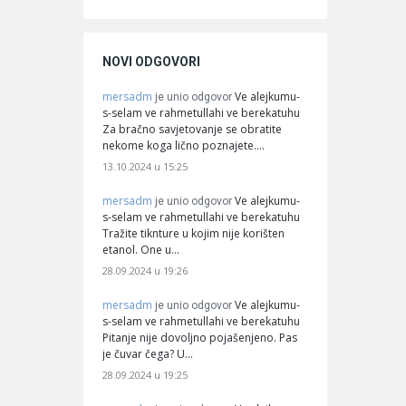
NOVI ODGOVORI
mersadm
Ve alejkumu-
je unio odgovor
s-selam ve rahmetullahi ve berekatuhu
Za bračno savjetovanje se obratite
nekome koga lično poznajete.…
13.10.2024 u 15:25
mersadm
Ve alejkumu-
je unio odgovor
s-selam ve rahmetullahi ve berekatuhu
Tražite tiknture u kojim nije korišten
etanol. One u…
28.09.2024 u 19:26
mersadm
Ve alejkumu-
je unio odgovor
s-selam ve rahmetullahi ve berekatuhu
Pitanje nije dovoljno pojašenjeno. Pas
je čuvar čega? U…
28.09.2024 u 19:25