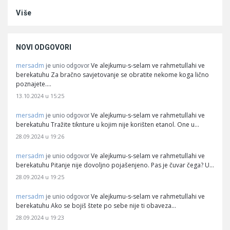
Više
NOVI ODGOVORI
mersadm
Ve alejkumu-s-selam ve rahmetullahi ve
je unio odgovor
berekatuhu Za bračno savjetovanje se obratite nekome koga lično
poznajete.…
13.10.2024 u 15:25
mersadm
Ve alejkumu-s-selam ve rahmetullahi ve
je unio odgovor
berekatuhu Tražite tiknture u kojim nije korišten etanol. One u…
28.09.2024 u 19:26
mersadm
Ve alejkumu-s-selam ve rahmetullahi ve
je unio odgovor
berekatuhu Pitanje nije dovoljno pojašenjeno. Pas je čuvar čega? U…
28.09.2024 u 19:25
mersadm
Ve alejkumu-s-selam ve rahmetullahi ve
je unio odgovor
berekatuhu Ako se bojiš štete po sebe nije ti obaveza…
28.09.2024 u 19:23