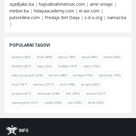
zijadljakic.ba
|
hajrudinahmetovic.com
|
amir-smajic
|
minber.ba
|
hidayaacademy.com
|
el-asr.com
|
putsredine.com
|
Predaje BiH Daija
|
s-d-o.org
|
namaz.ba
|
POPULARNI TAGOVI
abdest
(582)
brak
(608)
djeca
(189)
dova
(490)
hadis
(340)
hadždž
(207)
hajz
(222)
hidžab
(187)
islam
(353)
kako postupiti
(236)
kur'an
(580)
kurban
(190)
liječenje
(190)
muž
(187)
namaz
(2377)
post
(748)
propis
(432)
propisi
(207)
ramazan
(246)
sihr
(303)
sunnet
(227)
zabranjeno
(231)
zekat
(356)
zikr
(229)
žena
(433)
Footer
O
INFO