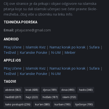
Cilj ove stranice je da prikupi i objavi odgovore na islamska
pitanja koje su dali islamski učenjaci sve četiri pravne škole-
mezheba...čitaj više u izborniku na linku Info.
TEHNIČKA PODRŠKA
Email:
pitajucene@gmail.com
ANDROID
Pitaj Učene
|
Islamski Kviz
|
Namaz korak po korak
|
Sufara
|
Tedžvid
|
Kur'anske Poruke
|
N-UM
|
Minber
APPLE iOS
Pitaj Učene
|
Islamski Kviz
|
Namaz korak po korak
|
Sufara
|
Tedžvid
|
Kur'anske Poruke
|
N-UM
TAGOVI
abdest
(582)
brak
(608)
djeca
(189)
dova
(490)
hadis
(340)
hadždž
(207)
hajz
(222)
hidžab
(187)
islam
(353)
kako postupiti
(236)
kur'an
(580)
kurban
(190)
liječenje
(190)