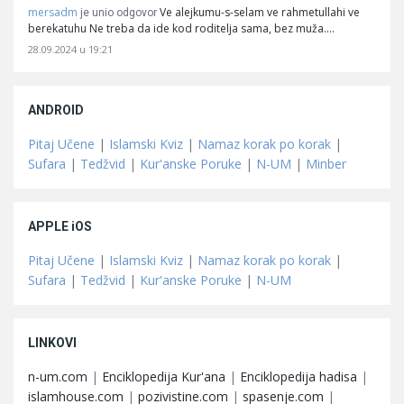
mersadm
Ve alejkumu-s-selam ve rahmetullahi ve
je unio odgovor
berekatuhu Ne treba da ide kod roditelja sama, bez muža.…
28.09.2024 u 19:21
ANDROID
Pitaj Učene
|
Islamski Kviz
|
Namaz korak po korak
|
Sufara
|
Tedžvid
|
Kur'anske Poruke
|
N-UM
|
Minber
APPLE iOS
Pitaj Učene
|
Islamski Kviz
|
Namaz korak po korak
|
Sufara
|
Tedžvid
|
Kur'anske Poruke
|
N-UM
LINKOVI
n-um.com
|
Enciklopedija Kur'ana
|
Enciklopedija hadisa
|
islamhouse.com
|
pozivistine.com
|
spasenje.com
|