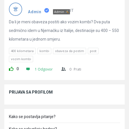
Pitanja
IT
Admin
Admin
Da li je meni obaveza postiti ako vozim kombi? Dva puta
sedmično idem u Njemačku iz Italije, destinacije su 400 – 550
kilometara u jednom smjeru.
400 kilometara
kombi
obaveza da postim
post
vozim kombi
0
1 Odgovor
0
Prati
Sidebar
PRIJAVA SA PROFILOM
Kako se postavlja pitanje?