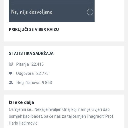
PRIKLJUČI SE VIBER KVIZU
STATISTIKA SADRŽAJA
Pitanja :
22.415
Odgovora :
22.775
Reg. članova :
9.863
Članci
Izreke daija
Osmjehni se… Neka je hvaljen Onaj koji nam je u vjeri dao
osmjeh kao ibadet, pa će nas za taj osmjeh i nagraditi Prof.
Haris Hećimović