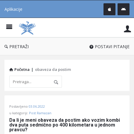
Aplikacije
Pit
Uč
®
PRETRAŽI
POSTAVI PITANJE
Početna
|
obaveza da postim
Pitaj
Postavljeno
03.06.2022
Učene
u kategoriji:
Post Ramazan
®
Da li je meni obaveza da postim ako vozim kombi 
dva puta sedmično po 400 kilometara u jednom 
Latest
pravcu?