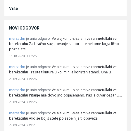
Više
NOVI ODGOVORI
mersadm
Ve alejkumu-s-selam ve rahmetullahi ve
je unio odgovor
berekatuhu Za bračno savjetovanje se obratite nekome koga lično
poznajete.…
13.10.2024 u 15:25
mersadm
Ve alejkumu-s-selam ve rahmetullahi ve
je unio odgovor
berekatuhu Tražite tiknture u kojim nije korišten etanol. One u…
28.09.2024 u 19:26
mersadm
Ve alejkumu-s-selam ve rahmetullahi ve
je unio odgovor
berekatuhu Pitanje nije dovoljno pojašenjeno. Pas je čuvar čega? U…
28.09.2024 u 19:25
mersadm
Ve alejkumu-s-selam ve rahmetullahi ve
je unio odgovor
berekatuhu Ako se bojiš štete po sebe nije ti obaveza…
28.09.2024 u 19:23