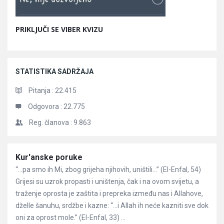
PRIKLJUČI SE VIBER KVIZU
STATISTIKA SADRŽAJA
Pitanja :
22.415
Odgovora :
22.775
Reg. članova :
9.863
Članci
Kur'anske poruke
“…pa smo ih Mi, zbog grijeha njihovih, uništili…” (El-Enfal, 54)
Grijesi su uzrok propasti i uništenja, čak i na ovom svijetu, a
traženje oprosta je zaštita i prepreka između nas i Allahove,
dželle šanuhu, srdžbe i kazne: “…i Allah ih neće kazniti sve dok
oni za oprost mole.” (El-Enfal, 33) ...