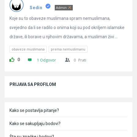
Pitanja
Sedin
Admin
Koje su to obaveze muslimana spram nemuslimana,
svejedno da li se radilo o onima koji su pod okriljem islamske
države, ili borave u njihovim državama, a musliman živi ...
obaveze muslimana
prema nemuslimanu
0
1 Odgovor
0
Prati
Sidebar
PRIJAVA SA PROFILOM
Kako se postavlja pitanje?
Kako se sakupljaju bodovi?
Šta su značke i bodovi?