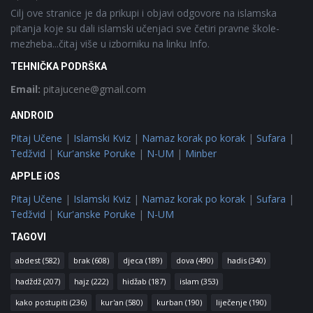
Cilj ove stranice je da prikupi i objavi odgovore na islamska
pitanja koje su dali islamski učenjaci sve četiri pravne škole-
mezheba...čitaj više u izborniku na linku Info.
TEHNIČKA PODRŠKA
Email:
pitajucene@gmail.com
ANDROID
Pitaj Učene
|
Islamski Kviz
|
Namaz korak po korak
|
Sufara
|
Tedžvid
|
Kur'anske Poruke
|
N-UM
|
Minber
APPLE iOS
Pitaj Učene
|
Islamski Kviz
|
Namaz korak po korak
|
Sufara
|
Tedžvid
|
Kur'anske Poruke
|
N-UM
TAGOVI
abdest
(582)
brak
(608)
djeca
(189)
dova
(490)
hadis
(340)
hadždž
(207)
hajz
(222)
hidžab
(187)
islam
(353)
kako postupiti
(236)
kur'an
(580)
kurban
(190)
liječenje
(190)