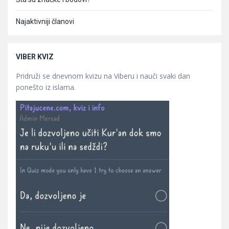
Najaktivniji članovi
VIBER KVIZ
Pridruži se dnevnom kvizu na Viberu i nauči svaki dan
ponešto iz islama.