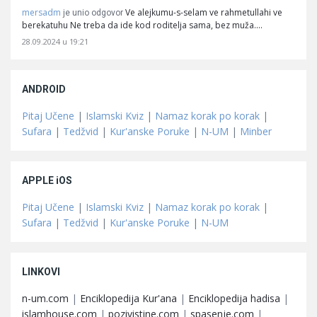
mersadm
Ve alejkumu-s-selam ve rahmetullahi ve
je unio odgovor
berekatuhu Ne treba da ide kod roditelja sama, bez muža.…
28.09.2024 u 19:21
ANDROID
Pitaj Učene
|
Islamski Kviz
|
Namaz korak po korak
|
Sufara
|
Tedžvid
|
Kur'anske Poruke
|
N-UM
|
Minber
APPLE iOS
Pitaj Učene
|
Islamski Kviz
|
Namaz korak po korak
|
Sufara
|
Tedžvid
|
Kur'anske Poruke
|
N-UM
LINKOVI
n-um.com
|
Enciklopedija Kur'ana
|
Enciklopedija hadisa
|
islamhouse.com
|
pozivistine.com
|
spasenje.com
|