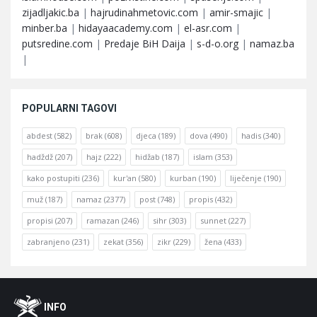
zijadljakic.ba
|
hajrudinahmetovic.com
|
amir-smajic
|
minber.ba
|
hidayaacademy.com
|
el-asr.com
|
putsredine.com
|
Predaje BiH Daija
|
s-d-o.org
|
namaz.ba
|
POPULARNI TAGOVI
abdest
(582)
brak
(608)
djeca
(189)
dova
(490)
hadis
(340)
hadždž
(207)
hajz
(222)
hidžab
(187)
islam
(353)
kako postupiti
(236)
kur'an
(580)
kurban
(190)
liječenje
(190)
muž
(187)
namaz
(2377)
post
(748)
propis
(432)
propisi
(207)
ramazan
(246)
sihr
(303)
sunnet
(227)
zabranjeno
(231)
zekat
(356)
zikr
(229)
žena
(433)
Footer
O
INFO