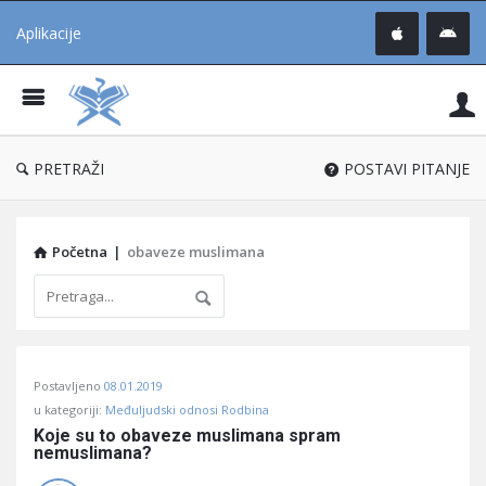
Aplikacije
Pit
Uč
®
PRETRAŽI
POSTAVI PITANJE
Početna
|
obaveze muslimana
Pitaj
Postavljeno
08.01.2019
Učene
u kategoriji:
Međuljudski odnosi Rodbina
®
Koje su to obaveze muslimana spram 
nemuslimana?
Latest