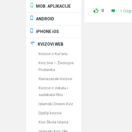
MOB. APLIKACIJE
0
1 Odg
ANDROID
iPHONE iOS
KVIZOVI WEB
Kvizovi o Kur'anu
Kviz Sira – Životopis
Poslanika
Ramazanski kvizovi
Kvizovi o zekatu i
sadekatul fitru
Islamski Dnevni Kviz
Dječiji kvizovi
Kviz Škola Islama
Islamski Kviz 18+