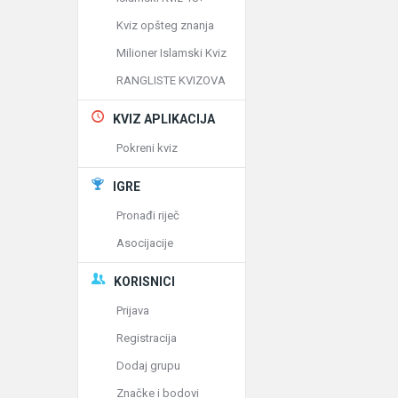
Kviz opšteg znanja
Milioner Islamski Kviz
RANGLISTE KVIZOVA
KVIZ APLIKACIJA
Pokreni kviz
IGRE
Pronađi riječ
Asocijacije
KORISNICI
Prijava
Registracija
Dodaj grupu
Značke i bodovi