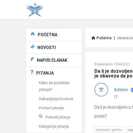
Explore
POČETNA
Početna
|
obavezn
NOVOSTI
Pitaj
NAPIŠI ČLANAK
Postavljeno
15.04.2021
Učene
Da li je dozvolje
PITANJA
je obaveza da po
®
Kako se postavlja
pitanje?
Admin
Latest
IT
Sakupljanje bodove
Pitanja
Da li je dozvoljeno 
Postavi pitanje
poste?
Pretraži pitanja
Kategorije pitanja
hranom i pićem
nap