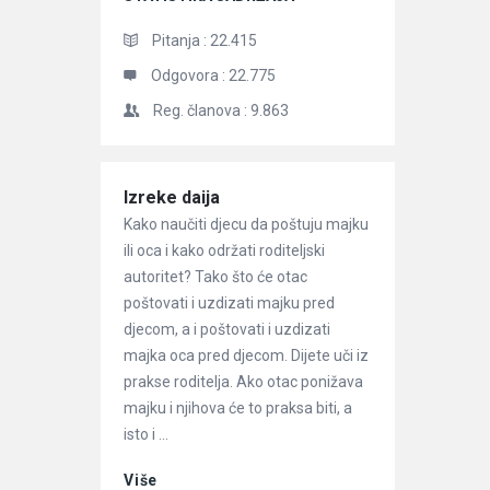
Pitanja :
22.415
Odgovora :
22.775
Reg. članova :
9.863
Članci
Izreke daija
Kako naučiti djecu da poštuju majku
ili oca i kako održati roditeljski
autoritet? Tako što će otac
poštovati i uzdizati majku pred
djecom, a i poštovati i uzdizati
majka oca pred djecom. Dijete uči iz
prakse roditelja. Ako otac ponižava
majku i njihova će to praksa biti, a
isto i ...
Više