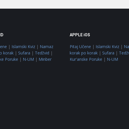
ID
APPLE iOS
čene
|
Islamski Kviz
|
Namaz
Pitaj Učene
|
Islamski Kviz
|
N
o korak
|
Sufara
|
Tedžvid
|
korak po korak
|
Sufara
|
Tedž
ke Poruke
|
N-UM
|
Minber
Kur'anske Poruke
|
N-UM