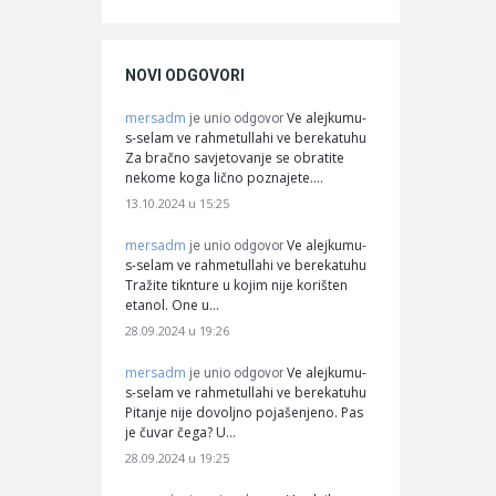
NOVI ODGOVORI
mersadm
Ve alejkumu-
je unio odgovor
s-selam ve rahmetullahi ve berekatuhu
Za bračno savjetovanje se obratite
nekome koga lično poznajete.…
13.10.2024 u 15:25
mersadm
Ve alejkumu-
je unio odgovor
s-selam ve rahmetullahi ve berekatuhu
Tražite tiknture u kojim nije korišten
etanol. One u…
28.09.2024 u 19:26
mersadm
Ve alejkumu-
je unio odgovor
s-selam ve rahmetullahi ve berekatuhu
Pitanje nije dovoljno pojašenjeno. Pas
je čuvar čega? U…
28.09.2024 u 19:25