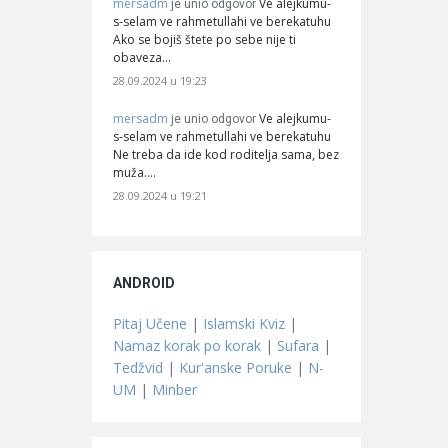
mersadm
Ve alejkumu-
je unio odgovor
s-selam ve rahmetullahi ve berekatuhu
Ako se bojiš štete po sebe nije ti
obaveza…
28.09.2024 u 19:23
mersadm
Ve alejkumu-
je unio odgovor
s-selam ve rahmetullahi ve berekatuhu
Ne treba da ide kod roditelja sama, bez
muža.…
28.09.2024 u 19:21
ANDROID
Pitaj Učene
|
Islamski Kviz
|
Namaz korak po korak
|
Sufara
|
Tedžvid
|
Kur'anske Poruke
|
N-
UM
|
Minber