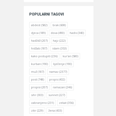
POPULARNI TAGOVI
abdest
(582)
brak
(608)
djeca
(189)
dova
(490)
hadis
(340)
hadždž
(207)
hajz
(222)
hidžab
(187)
islam
(353)
kako postupiti
(236)
kur'an
(580)
kurban
(190)
liječenje
(190)
muž
(187)
namaz
(2377)
post
(748)
propis
(432)
propisi
(207)
ramazan
(246)
sihr
(303)
sunnet
(227)
zabranjeno
(231)
zekat
(356)
zikr
(229)
žena
(433)