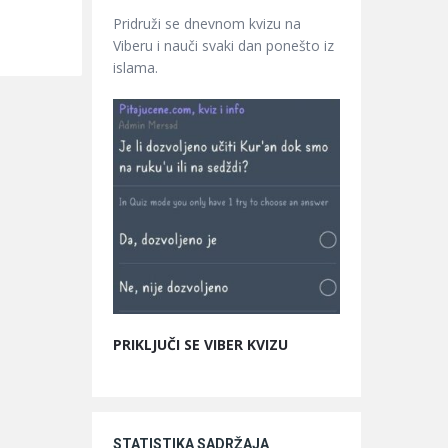
Pridruži se dnevnom kvizu na
Viberu i nauči svaki dan ponešto iz
islama.
PRIKLJUČI SE VIBER KVIZU
STATISTIKA SADRŽAJA