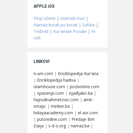
APPLE iOS
Pitaj Učene
|
Islamski Kviz
|
Namaz korak po korak
|
Sufara
|
Tedžvid
|
Kur'anske Poruke
|
N-
UM
LINKOVI
n-um.com
|
Enciklopedija Kur'ana
|
Enciklopedija hadisa
|
islamhouse.com
|
pozivistine.com
|
spasenje.com
|
zijadljakic.ba
|
hajrudinahmetovic.com
|
amir-
smajic
|
minber.ba
|
hidayaacademy.com
|
el-asr.com
|
putsredine.com
|
Predaje BiH
Daija
|
s-d-o.org
|
namaz.ba
|