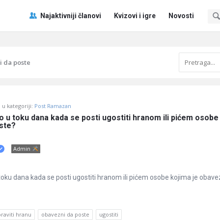
Pitaj
Pitaj
Najaktivniji članovi
Kvizovi i igre
Novosti
Učene
Učene
®
®
Navigacija
i da poste
u kategoriji:
Post Ramazan
no u toku dana kada se posti ugostiti hranom ili pićem osobe 
ste?
Admin
u toku dana kada se posti ugostiti hranom ili pićem osobe kojima je obav
raviti hranu
obavezni da poste
ugostiti