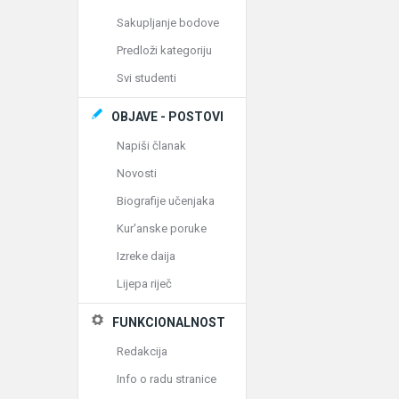
Sakupljanje bodove
Predloži kategoriju
Svi studenti
OBJAVE - POSTOVI
Napiši članak
Novosti
Biografije učenjaka
Kur'anske poruke
Izreke daija
Lijepa riječ
FUNKCIONALNOST
Redakcija
Info o radu stranice