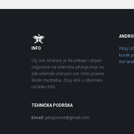
Footer
O
ANDRO
Pitaj U
INFO
korak p
Cilj ove stranice je da prikupi i objavi
Kur'ans
odgovore na islamska pitanja koje su
dali islamski učenjaci sve četiri pravne
škole-mezheba...čitaj više u izborniku
na linku Info.
TEHNIČKA PODRŠKA
Email:
pitajucene@gmail.com