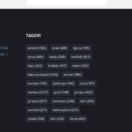
TAGOVI
amaz
abdest
(582)
brak
(608)
djeca
(189)
vid
|
dova
(490)
hadis
(340)
hadždž
(207)
hajz
(222)
hidžab
(187)
islam
(353)
kako postupiti
(236)
kur'an
(580)
kurban
(190)
liječenje
(190)
muž
(187)
namaz
(2377)
post
(748)
propis
(432)
propisi
(207)
ramazan
(246)
sihr
(303)
sunnet
(227)
zabranjeno
(231)
zekat
(356)
zikr
(229)
žena
(433)