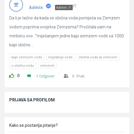
Pitanja
IT
Admin
Admin
Da li je tačno da kada se obična voda pomiješa sa Zemzem
vodom poprima svojstva Zemzema? Pročitala sam na
minberu ovo ..”miješanjem jedne kapi zemzem-vode sa 1000
kapi obične ...
kapi zemzem vode
miješanje vode
obična voda sa zemzem
u običnu vodu
zemezm
0
1 Odgovor
0
Prati
Sidebar
PRIJAVA SA PROFILOM
Kako se postavlja pitanje?