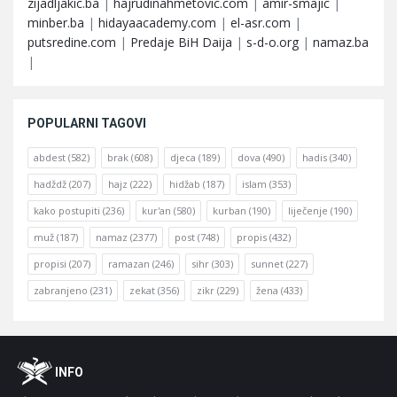
zijadljakic.ba
|
hajrudinahmetovic.com
|
amir-smajic
|
minber.ba
|
hidayaacademy.com
|
el-asr.com
|
putsredine.com
|
Predaje BiH Daija
|
s-d-o.org
|
namaz.ba
|
POPULARNI TAGOVI
abdest
(582)
brak
(608)
djeca
(189)
dova
(490)
hadis
(340)
hadždž
(207)
hajz
(222)
hidžab
(187)
islam
(353)
kako postupiti
(236)
kur'an
(580)
kurban
(190)
liječenje
(190)
muž
(187)
namaz
(2377)
post
(748)
propis
(432)
propisi
(207)
ramazan
(246)
sihr
(303)
sunnet
(227)
zabranjeno
(231)
zekat
(356)
zikr
(229)
žena
(433)
Footer
O
INFO