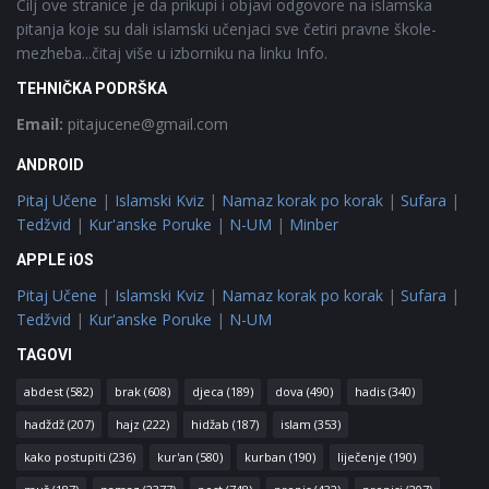
Cilj ove stranice je da prikupi i objavi odgovore na islamska
pitanja koje su dali islamski učenjaci sve četiri pravne škole-
mezheba...čitaj više u izborniku na linku Info.
TEHNIČKA PODRŠKA
Email:
pitajucene@gmail.com
ANDROID
Pitaj Učene
|
Islamski Kviz
|
Namaz korak po korak
|
Sufara
|
Tedžvid
|
Kur'anske Poruke
|
N-UM
|
Minber
APPLE iOS
Pitaj Učene
|
Islamski Kviz
|
Namaz korak po korak
|
Sufara
|
Tedžvid
|
Kur'anske Poruke
|
N-UM
TAGOVI
abdest
(582)
brak
(608)
djeca
(189)
dova
(490)
hadis
(340)
hadždž
(207)
hajz
(222)
hidžab
(187)
islam
(353)
kako postupiti
(236)
kur'an
(580)
kurban
(190)
liječenje
(190)