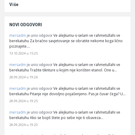
Više
NOVI ODGOVORI
mersadm
Ve alejkumu-s-selam ve rahmetullahi ve
je unio odgovor
berekatuhu Za bračno savjetovanje se obratite nekome koga lično
poznajete.…
13.10.2024 u 15:25
mersadm
Ve alejkumu-s-selam ve rahmetullahi ve
je unio odgovor
berekatuhu Tražite tiknture u kojim nije korišten etanol. One u…
28.09.2024 u 19:26
mersadm
Ve alejkumu-s-selam ve rahmetullahi ve
je unio odgovor
berekatuhu Pitanje nije dovoljno pojašenjeno. Pas je čuvar čega? U…
28.09.2024 u 19:25
mersadm
Ve alejkumu-s-selam ve rahmetullahi ve
je unio odgovor
berekatuhu Ako se bojiš štete po sebe nije ti obaveza…
28.09.2024 u 19:23