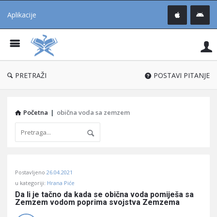
Aplikacije
Pit
Uč
®
PRETRAŽI
POSTAVI PITANJE
Početna
|
obična voda sa zemzem
Pitaj
Postavljeno
26.04.2021
Učene
u kategoriji:
Hrana Piće
®
Da li je tačno da kada se obična voda pomiješa sa 
Zemzem vodom poprima svojstva Zemzema
Latest