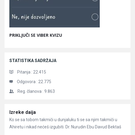
PRIKLJUČI SE VIBER KVIZU
STATISTIKA SADRŽAJA
Pitanja :
22.415
Odgovora :
22.775
Reg. članova :
9.863
Članci
Izreke daija
Ko se sa tobom takmiči u dunjaluku ti se sa njim takmiči u
Ahiretu i nikad nećeš izgubiti. Dr. Nurudin Ebu Davud Bektaš