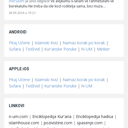
mersadm
Ve alejkumu-s-selam ve rahmetullahi ve
je unio odgovor
berekatuhu Ne treba da ide kod roditelja sama, bez muža.…
28.09.2024 u 19:21
ANDROID
Pitaj Učene
|
Islamski Kviz
|
Namaz korak po korak
|
Sufara
|
Tedžvid
|
Kur'anske Poruke
|
N-UM
|
Minber
APPLE iOS
Pitaj Učene
|
Islamski Kviz
|
Namaz korak po korak
|
Sufara
|
Tedžvid
|
Kur'anske Poruke
|
N-UM
LINKOVI
n-um.com
|
Enciklopedija Kur'ana
|
Enciklopedija hadisa
|
islamhouse.com
|
pozivistine.com
|
spasenje.com
|