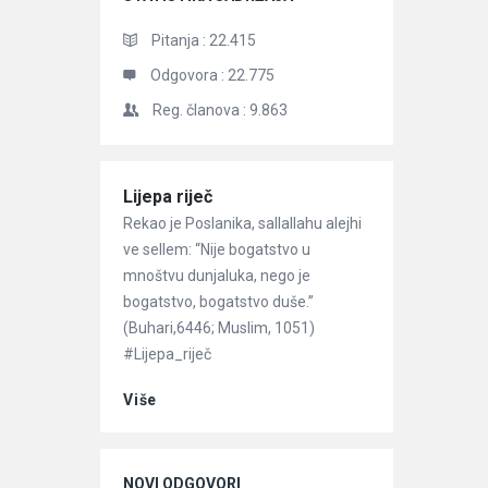
Pitanja :
22.415
Odgovora :
22.775
Reg. članova :
9.863
Članci
Lijepa riječ
Rekao je Poslanika, sallallahu alejhi
ve sellem: “Nije bogatstvo u
mnoštvu dunjaluka, nego je
bogatstvo, bogatstvo duše.”
(Buhari,6446; Muslim, 1051)
#Lijepa_riječ
Više
NOVI ODGOVORI