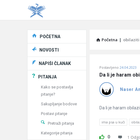
Explore
POČETNA
Početna
|
obilazit
NOVOSTI
Pitaj
NAPIŠI ČLANAK
Postavljeno
24.04.2023
Učene
Da li je haram ob
PITANJA
®
Kako se postavlja
Naser Am
pitanje?
Latest
Sakupljanje bodove
Pitanja
Da li je haram obilaz
Postavi pitanje
ima psa u kuči
obila
Pretraži pitanja
Kategorije pitanja
0
1 Odg