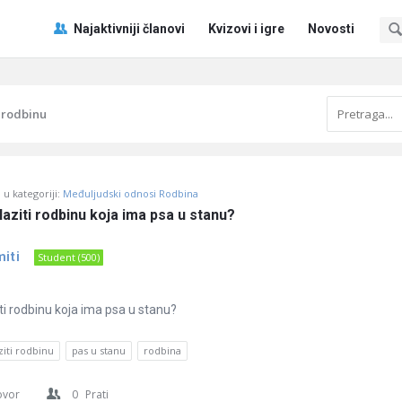
Pitaj
Pitaj
Najaktivniji članovi
Kvizovi i igre
Novosti
Učene
Učene
®
®
Navigacija
i rodbinu
u kategoriji:
Međuljudski odnosi Rodbina
ilaziti rodbinu koja ima psa u stanu?
iti
Student (500)
iti rodbinu koja ima psa u stanu?
ziti rodbinu
pas u stanu
rodbina
ovor
0
Prati