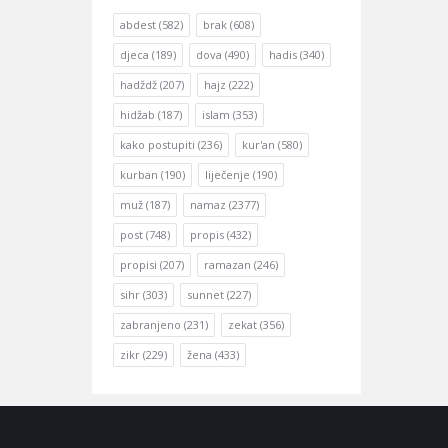
abdest
(582)
brak
(608)
djeca
(189)
dova
(490)
hadis
(340)
hadždž
(207)
hajz
(222)
hidžab
(187)
islam
(353)
kako postupiti
(236)
kur'an
(580)
kurban
(190)
liječenje
(190)
muž
(187)
namaz
(2377)
post
(748)
propis
(432)
propisi
(207)
ramazan
(246)
sihr
(303)
sunnet
(227)
zabranjeno
(231)
zekat
(356)
zikr
(229)
žena
(433)