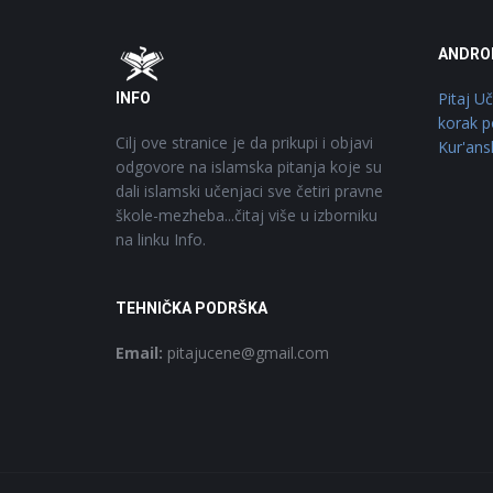
Footer
O
ANDRO
Pitaj U
INFO
korak p
Cilj ove stranice je da prikupi i objavi
Kur'ans
odgovore na islamska pitanja koje su
dali islamski učenjaci sve četiri pravne
škole-mezheba...čitaj više u izborniku
na linku Info.
TEHNIČKA PODRŠKA
Email:
pitajucene@gmail.com