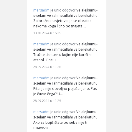
mersadm
Ve alejkumu-
je unio odgovor
s-selam ve rahmetullahi ve berekatuhu
Za bračno savjetovanje se obratite
nekome koga lično poznajete.…
13.10.2024 u 15:25
mersadm
Ve alejkumu-
je unio odgovor
s-selam ve rahmetullahi ve berekatuhu
Tražite tiknture u kojim nije korišten
etanol. One u…
28.09.2024 u 19:26
mersadm
Ve alejkumu-
je unio odgovor
s-selam ve rahmetullahi ve berekatuhu
Pitanje nije dovoljno pojašenjeno. Pas
je čuvar čega? U…
28.09.2024 u 19:25
mersadm
Ve alejkumu-
je unio odgovor
s-selam ve rahmetullahi ve berekatuhu
Ako se bojiš štete po sebe nije ti
obaveza…