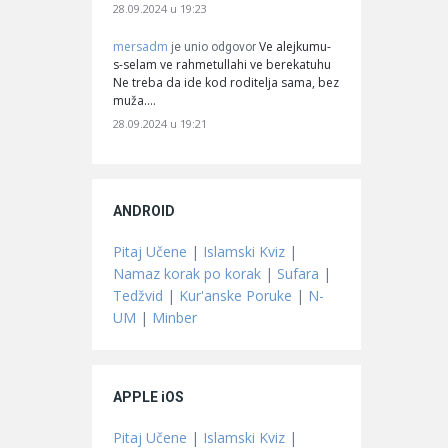
28.09.2024 u 19:23
mersadm
Ve alejkumu-
je unio odgovor
s-selam ve rahmetullahi ve berekatuhu
Ne treba da ide kod roditelja sama, bez
muža.…
28.09.2024 u 19:21
ANDROID
Pitaj Učene
|
Islamski Kviz
|
Namaz korak po korak
|
Sufara
|
Tedžvid
|
Kur'anske Poruke
|
N-
UM
|
Minber
APPLE iOS
Pitaj Učene
|
Islamski Kviz
|