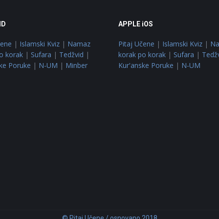
ID
APPLE iOS
čene
|
Islamski Kviz
|
Namaz
Pitaj Učene
|
Islamski Kviz
|
N
o korak
|
Sufara
|
Tedžvid
|
korak po korak
|
Sufara
|
Tedž
ke Poruke
|
N-UM
|
Minber
Kur'anske Poruke
|
N-UM
© Pitaj Učene / osnovano 2018