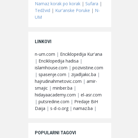
Namaz korak po korak
|
Sufara
|
Tedžvid
|
Kur'anske Poruke
|
N-
UM
LINKOVI
n-um.com
|
Enciklopedija Kur'ana
|
Enciklopedija hadisa
|
islamhouse.com
|
pozivistine.com
|
spasenje.com
|
zijadljakic.ba
|
hajrudinahmetovic.com
|
amir-
smajic
|
minber.ba
|
hidayaacademy.com
|
el-asr.com
|
putsredine.com
|
Predaje BiH
Daija
|
s-d-o.org
|
namaz.ba
|
POPULARNI TAGOVI