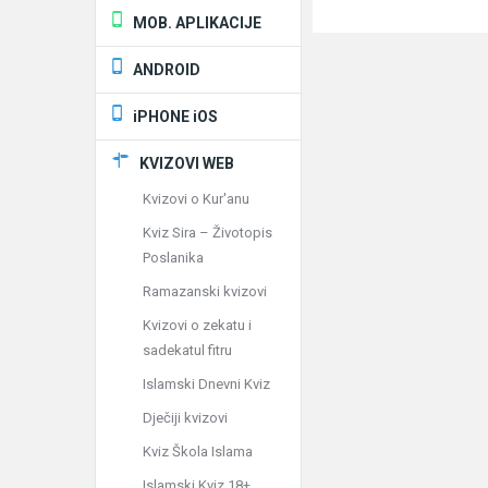
MOB. APLIKACIJE
ANDROID
iPHONE iOS
KVIZOVI WEB
Kvizovi o Kur'anu
Kviz Sira – Životopis
Poslanika
Ramazanski kvizovi
Kvizovi o zekatu i
sadekatul fitru
Islamski Dnevni Kviz
Dječiji kvizovi
Kviz Škola Islama
Islamski Kviz 18+