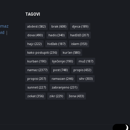
TAGOVI
amaz
abdest
(582)
brak
(608)
djeca
(189)
vid
|
dova
(490)
hadis
(340)
hadždž
(207)
hajz
(222)
hidžab
(187)
islam
(353)
kako postupiti
(236)
kur'an
(580)
kurban
(190)
liječenje
(190)
muž
(187)
namaz
(2377)
post
(748)
propis
(432)
propisi
(207)
ramazan
(246)
sihr
(303)
sunnet
(227)
zabranjeno
(231)
zekat
(356)
zikr
(229)
žena
(433)