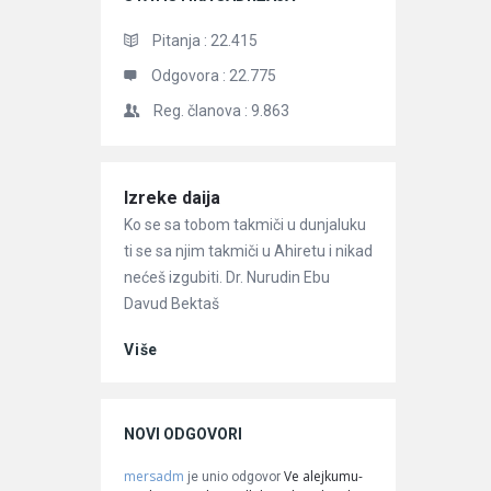
Pitanja :
22.415
Odgovora :
22.775
Reg. članova :
9.863
Članci
Izreke daija
Ko se sa tobom takmiči u dunjaluku
ti se sa njim takmiči u Ahiretu i nikad
nećeš izgubiti. Dr. Nurudin Ebu
Davud Bektaš
Više
NOVI ODGOVORI
mersadm
Ve alejkumu-
je unio odgovor