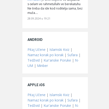
s-selam ve rahmetullahi ve berekatuhu
Ne treba da ide kod roditelja sama, bez
muža.…
28.09.2024 u 19:21
ANDROID
Pitaj Učene
|
Islamski Kviz
|
Namaz korak po korak
|
Sufara
|
Tedžvid
|
Kur'anske Poruke
|
N-
UM
|
Minber
APPLE iOS
Pitaj Učene
|
Islamski Kviz
|
Namaz korak po korak
|
Sufara
|
Tedžvid
|
Kur'anske Poruke
|
N-