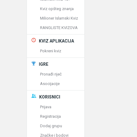
Kviz opšteg znanja
Milioner Islamski Kviz
RANGLISTE KVIZOVA
KVIZ APLIKACIJA
Pokreni kviz
IGRE
Pronađi riječ
Asocijacije
KORISNICI
Prijava
Registracija
Dodaj grupu
Značke i bodovi