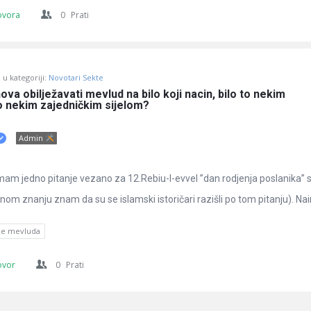
ovora
0
Prati
u kategoriji:
Novotari Sekte
va obilježavati mevlud na bilo koji nacin, bilo to nekim 
o nekim zajedničkim sijelom?
Admin
am jedno pitanje vezano za 12.Rebiu-l-evvel ”dan rodjenja poslanika” s.
m znanju znam da su se islamski istoričari razišli po tom pitanju). Naim
nje mevluda
ovor
0
Prati