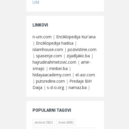
UM
LINKOVI
n-um.com
|
Enciklopedija Kur'ana
|
Enciklopedija hadisa
|
islamhouse.com
|
pozivistine.com
|
spasenje.com
|
zijadljakic.ba
|
hajrudinahmetovic.com
|
amir-
smajic
|
minber.ba
|
hidayaacademy.com
|
el-asr.com
|
putsredine.com
|
Predaje BiH
Daija
|
s-d-o.org
|
namaz.ba
|
POPULARNI TAGOVI
abdest
(582)
brak
(608)