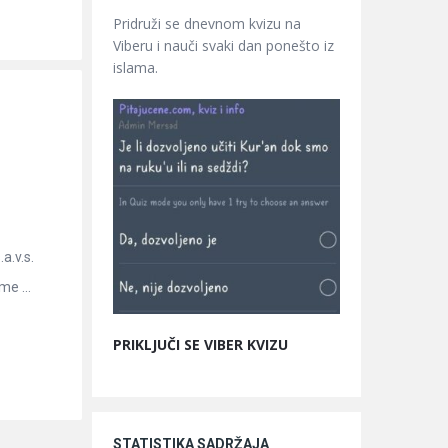
Pridruži se dnevnom kvizu na
Viberu i nauči svaki dan ponešto iz
islama.
a.v.s.
e ...
PRIKLJUČI SE VIBER KVIZU
STATISTIKA SADRŽAJA