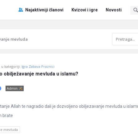
Pitaj
Pitaj
Najaktivniji članovi
Kvizovi i igre
Novosti
Učene
Učene
®
®
Navigacija
avanje mevluda
u kategoriji:
Igra Zabava Praznici
no obilježavanje mevluda u islamu?
Admin
tanje Allah te nagradio dali je dozvoljeno obiljezavanje mevluda u isla
m brate
nje mevluda