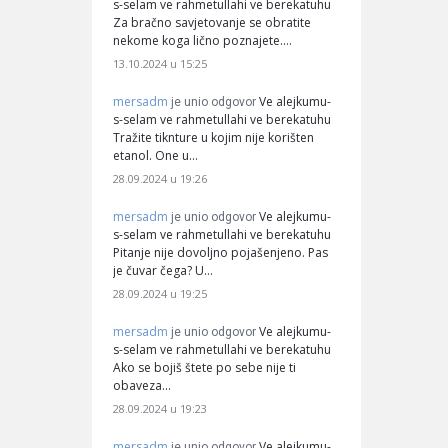
s-selam ve rahmetullahi ve berekatuhu
Za bračno savjetovanje se obratite
nekome koga lično poznajete.…
13.10.2024 u 15:25
mersadm
Ve alejkumu-
je unio odgovor
s-selam ve rahmetullahi ve berekatuhu
Tražite tiknture u kojim nije korišten
etanol. One u…
28.09.2024 u 19:26
mersadm
Ve alejkumu-
je unio odgovor
s-selam ve rahmetullahi ve berekatuhu
Pitanje nije dovoljno pojašenjeno. Pas
je čuvar čega? U…
28.09.2024 u 19:25
mersadm
Ve alejkumu-
je unio odgovor
s-selam ve rahmetullahi ve berekatuhu
Ako se bojiš štete po sebe nije ti
obaveza…
28.09.2024 u 19:23
mersadm
Ve alejkumu-
je unio odgovor