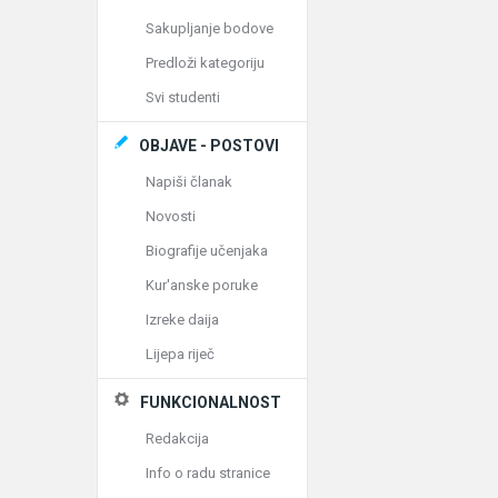
Sakupljanje bodove
Predloži kategoriju
Svi studenti
OBJAVE - POSTOVI
Napiši članak
Novosti
Biografije učenjaka
Kur'anske poruke
Izreke daija
Lijepa riječ
FUNKCIONALNOST
Redakcija
Info o radu stranice