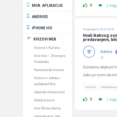
0
MOB. APLIKACIJE
2 Odg
ANDROID
iPHONE iOS
Postavljeno
09.07.2018
Imali ikakvog osno
KVIZOVI WEB
predavanjem, bil
Kvizovi o Kur'anu
Admin
Kviz Sira – Životopis
IT
Poslanika
Esselamu alejkum! Im
Ramazanski kvizovi
(iako po mom skromno
Kvizovi o zekatu i
sadekatul fitru
mevlud
obilježava
Islamski Dnevni Kviz
0
1 Odg
Dječiji kvizovi
Kviz Škola Islama
Islamski Kviz 18+