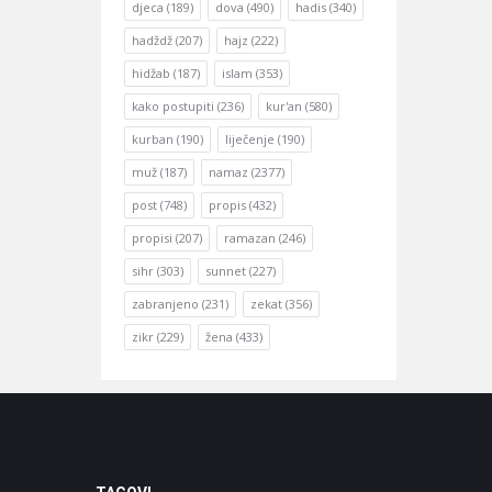
djeca
(189)
dova
(490)
hadis
(340)
hadždž
(207)
hajz
(222)
hidžab
(187)
islam
(353)
kako postupiti
(236)
kur'an
(580)
kurban
(190)
liječenje
(190)
muž
(187)
namaz
(2377)
post
(748)
propis
(432)
propisi
(207)
ramazan
(246)
sihr
(303)
sunnet
(227)
zabranjeno
(231)
zekat
(356)
zikr
(229)
žena
(433)