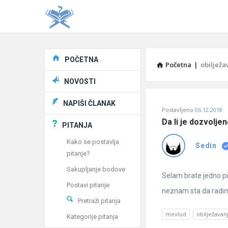
Explore
POČETNA
Početna
|
obiljež
NOVOSTI
Pitaj
NAPIŠI ČLANAK
Postavljeno
06.12.2018
Učene
Da li je dozvolje
PITANJA
®
Kako se postavlja
Sedin
pitanje?
Latest
Sakupljanje bodove
Pitanja
Selam brate jedno pi
Postavi pitanje
neznam sta da radi
Pretraži pitanja
mevlud
obilježava
Kategorije pitanja