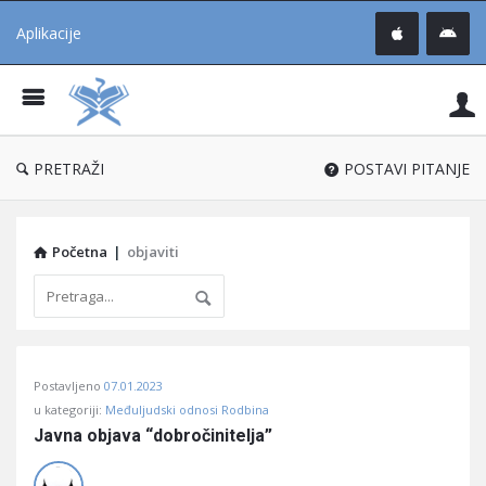
Aplikacije
Pit
Uč
®
PRETRAŽI
POSTAVI PITANJE
Početna
|
objaviti
Pitaj
Postavljeno
07.01.2023
Učene
u kategoriji:
Međuljudski odnosi Rodbina
®
Javna objava “dobročinitelja”
Latest