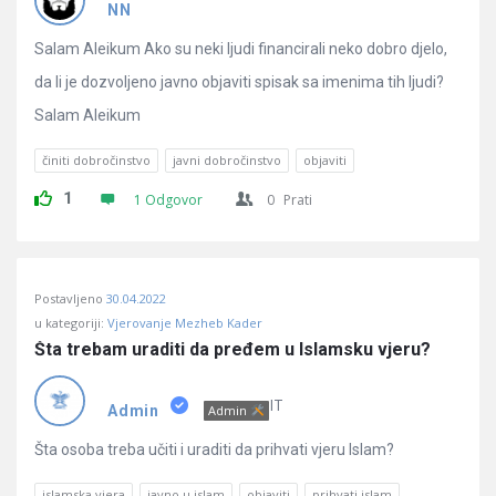
Pitanja
NN
Salam Aleikum Ako su neki ljudi financirali neko dobro djelo,
da li je dozvoljeno javno objaviti spisak sa imenima tih ljudi?
Salam Aleikum
činiti dobročinstvo
javni dobročinstvo
objaviti
1
1 Odgovor
0
Prati
Postavljeno
30.04.2022
u kategoriji:
Vjerovanje Mezheb Kader
Šta trebam uraditi da pređem u Islamsku vjeru?
IT
Admin
Admin
Šta osoba treba učiti i uraditi da prihvati vjeru Islam?
islamska vjera
javno u islam
objaviti
prihvati islam