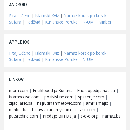
ANDROID
Pitaj Učene
|
Islamski Kviz
|
Namaz korak po korak
|
Sufara
|
Tedžvid
|
Kur'anske Poruke
|
N-UM
|
Minber
APPLE iOS
Pitaj Učene
|
Islamski Kviz
|
Namaz korak po korak
|
Sufara
|
Tedžvid
|
Kur'anske Poruke
|
N-UM
LINKOVI
n-um.com
|
Enciklopedija Kur'ana
|
Enciklopedija hadisa
|
islamhouse.com
|
pozivistine.com
|
spasenje.com
|
zijadljakic.ba
|
hajrudinahmetovic.com
|
amir-smajic
|
minber.ba
|
hidayaacademy.com
|
el-asr.com
|
putsredine.com
|
Predaje BiH Daija
|
s-d-o.org
|
namaz.ba
|