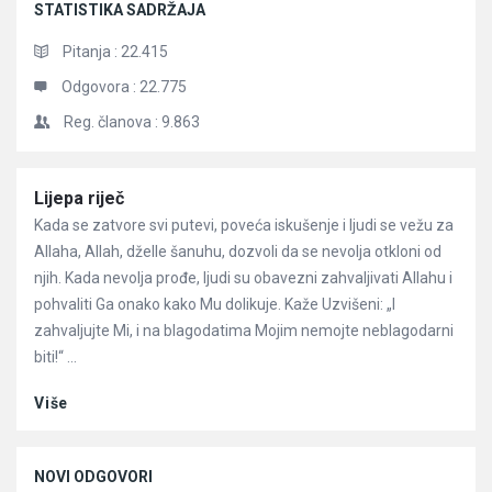
STATISTIKA SADRŽAJA
Pitanja :
22.415
Odgovora :
22.775
Reg. članova :
9.863
Članci
Lijepa riječ
Kada se zatvore svi putevi, poveća iskušenje i ljudi se vežu za
Allaha, Allah, dželle šanuhu, dozvoli da se nevolja otkloni od
njih. Kada nevolja prođe, ljudi su obavezni zahvaljivati Allahu i
pohvaliti Ga onako kako Mu dolikuje. Kaže Uzvišeni: „I
zahvaljujte Mi, i na blagodatima Mojim nemojte neblagodarni
biti!“ ...
Više
NOVI ODGOVORI