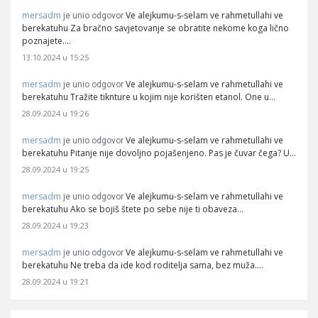
mersadm
Ve alejkumu-s-selam ve rahmetullahi ve
je unio odgovor
berekatuhu Za bračno savjetovanje se obratite nekome koga lično
poznajete.…
13.10.2024 u 15:25
mersadm
Ve alejkumu-s-selam ve rahmetullahi ve
je unio odgovor
berekatuhu Tražite tiknture u kojim nije korišten etanol. One u…
28.09.2024 u 19:26
mersadm
Ve alejkumu-s-selam ve rahmetullahi ve
je unio odgovor
berekatuhu Pitanje nije dovoljno pojašenjeno. Pas je čuvar čega? U…
28.09.2024 u 19:25
mersadm
Ve alejkumu-s-selam ve rahmetullahi ve
je unio odgovor
berekatuhu Ako se bojiš štete po sebe nije ti obaveza…
28.09.2024 u 19:23
mersadm
Ve alejkumu-s-selam ve rahmetullahi ve
je unio odgovor
berekatuhu Ne treba da ide kod roditelja sama, bez muža.…
28.09.2024 u 19:21