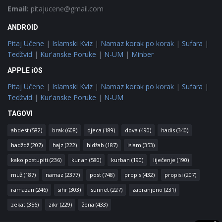
Email:
pitajucene@gmail.com
ANDROID
Pitaj Učene
|
Islamski Kviz
|
Namaz korak po korak
|
Sufara
|
Tedžvid
|
Kur'anske Poruke
|
N-UM
|
Minber
APPLE iOS
Pitaj Učene
|
Islamski Kviz
|
Namaz korak po korak
|
Sufara
|
Tedžvid
|
Kur'anske Poruke
|
N-UM
TAGOVI
abdest
(582)
brak
(608)
djeca
(189)
dova
(490)
hadis
(340)
hadždž
(207)
hajz
(222)
hidžab
(187)
islam
(353)
kako postupiti
(236)
kur'an
(580)
kurban
(190)
liječenje
(190)
muž
(187)
namaz
(2377)
post
(748)
propis
(432)
propisi
(207)
ramazan
(246)
sihr
(303)
sunnet
(227)
zabranjeno
(231)
zekat
(356)
zikr
(229)
žena
(433)