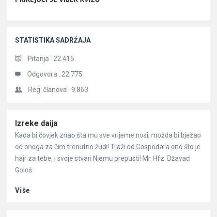
STATISTIKA SADRŽAJA
Pitanja :
22.415
Odgovora :
22.775
Reg. članova :
9.863
Članci
Izreke daija
Kada bi čovjek znao šta mu sve vrijeme nosi, možda bi bježao
od onoga za čim trenutno žudi! Traži od Gospodara ono što je
hajr za tebe, i svoje stvari Njemu prepusti! Mr. Hfz. Džavad
Gološ
Više