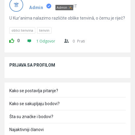
Pitanja
IT
Admin
Admin
U Kur’anima nalazimo različite oblike tenvinâ, o čemu je riječ?
oblici tenvina
tenvin
0
1 Odgovor
0
Prati
Sidebar
PRIJAVA SA PROFILOM
Kako se postavlja pitanje?
Kako se sakupljaju bodovi?
Šta su značke i bodovi?
Najaktivniji članovi