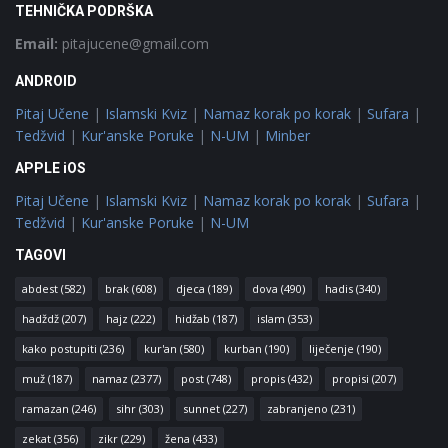
TEHNIČKA PODRŠKA
Email:
pitajucene@gmail.com
ANDROID
Pitaj Učene
|
Islamski Kviz
|
Namaz korak po korak
|
Sufara
|
Tedžvid
|
Kur'anske Poruke
|
N-UM
|
Minber
APPLE iOS
Pitaj Učene
|
Islamski Kviz
|
Namaz korak po korak
|
Sufara
|
Tedžvid
|
Kur'anske Poruke
|
N-UM
TAGOVI
abdest
(582)
brak
(608)
djeca
(189)
dova
(490)
hadis
(340)
hadždž
(207)
hajz
(222)
hidžab
(187)
islam
(353)
kako postupiti
(236)
kur'an
(580)
kurban
(190)
liječenje
(190)
muž
(187)
namaz
(2377)
post
(748)
propis
(432)
propisi
(207)
ramazan
(246)
sihr
(303)
sunnet
(227)
zabranjeno
(231)
zekat
(356)
zikr
(229)
žena
(433)