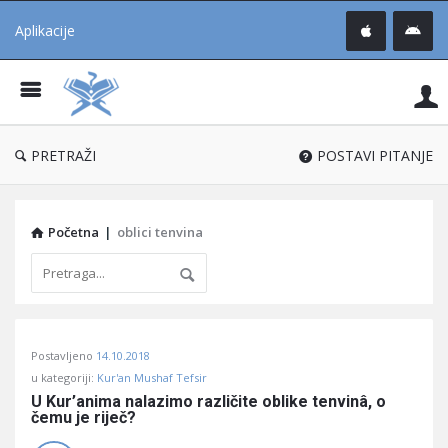
Aplikacije
Pit
Uč
®
PRETRAŽI
POSTAVI PITANJE
Početna
|
oblici tenvina
Pitaj
Postavljeno
14.10.2018
Učene
u kategoriji:
Kur'an Mushaf Tefsir
®
U Kur’anima nalazimo različite oblike tenvinâ, o 
čemu je riječ?
Latest