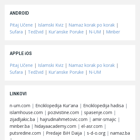
ANDROID
Pitaj Učene
|
Islamski Kviz
|
Namaz korak po korak
|
Sufara
|
Tedžvid
|
Kur'anske Poruke
|
N-UM
|
Minber
APPLE iOS
Pitaj Učene
|
Islamski Kviz
|
Namaz korak po korak
|
Sufara
|
Tedžvid
|
Kur'anske Poruke
|
N-UM
LINKOVI
n-um.com
|
Enciklopedija Kur'ana
|
Enciklopedija hadisa
|
islamhouse.com
|
pozivistine.com
|
spasenje.com
|
zijadljakic.ba
|
hajrudinahmetovic.com
|
amir-smajic
|
minber.ba
|
hidayaacademy.com
|
el-asr.com
|
putsredine.com
|
Predaje BiH Daija
|
s-d-o.org
|
namaz.ba
|