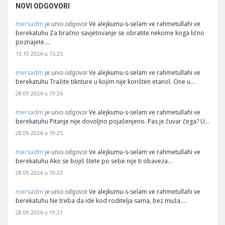
NOVI ODGOVORI
mersadm
Ve alejkumu-s-selam ve rahmetullahi ve
je unio odgovor
berekatuhu Za bračno savjetovanje se obratite nekome koga lično
poznajete.…
13.10.2024 u 15:25
mersadm
Ve alejkumu-s-selam ve rahmetullahi ve
je unio odgovor
berekatuhu Tražite tiknture u kojim nije korišten etanol. One u…
28.09.2024 u 19:26
mersadm
Ve alejkumu-s-selam ve rahmetullahi ve
je unio odgovor
berekatuhu Pitanje nije dovoljno pojašenjeno. Pas je čuvar čega? U…
28.09.2024 u 19:25
mersadm
Ve alejkumu-s-selam ve rahmetullahi ve
je unio odgovor
berekatuhu Ako se bojiš štete po sebe nije ti obaveza…
28.09.2024 u 19:23
mersadm
Ve alejkumu-s-selam ve rahmetullahi ve
je unio odgovor
berekatuhu Ne treba da ide kod roditelja sama, bez muža.…
28.09.2024 u 19:21