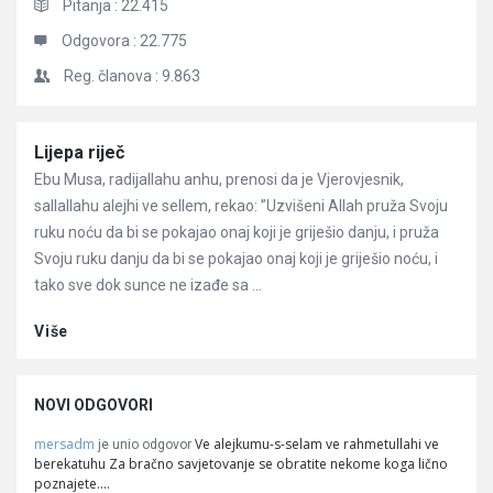
Pitanja :
22.415
Odgovora :
22.775
Reg. članova :
9.863
Članci
Lijepa riječ
Ebu Musa, radijallahu anhu, prenosi da je Vjerovjesnik,
sallallahu alejhi ve sellem, rekao: ”Uzvišeni Allah pruža Svoju
ruku noću da bi se pokajao onaj koji je griješio danju, i pruža
Svoju ruku danju da bi se pokajao onaj koji je griješio noću, i
tako sve dok sunce ne izađe sa ...
Više
NOVI ODGOVORI
mersadm
Ve alejkumu-s-selam ve rahmetullahi ve
je unio odgovor
berekatuhu Za bračno savjetovanje se obratite nekome koga lično
poznajete.…