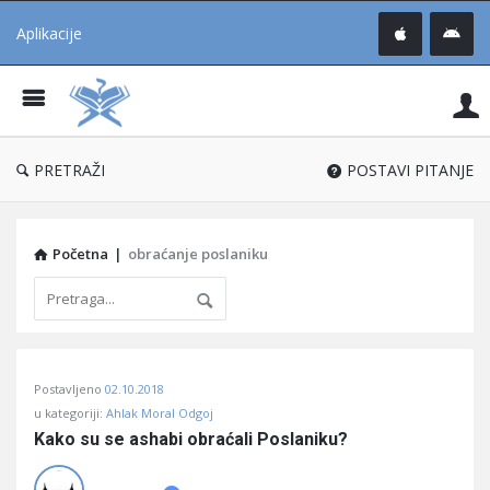
Aplikacije
Pit
Uč
®
PRETRAŽI
POSTAVI PITANJE
Početna
|
obraćanje poslaniku
Pitaj
Postavljeno
02.10.2018
Učene
u kategoriji:
Ahlak Moral Odgoj
®
Kako su se ashabi obraćali Poslaniku?
Latest