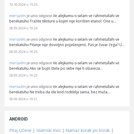
13.10.2024 u 15:25
mersadm
Ve alejkumu-s-selam ve rahmetullahi ve
je unio odgovor
berekatuhu Tražite tiknture u kojim nije korišten etanol. One u…
28.09.2024 u 19:26
mersadm
Ve alejkumu-s-selam ve rahmetullahi ve
je unio odgovor
berekatuhu Pitanje nije dovoljno pojašenjeno. Pas je čuvar čega? U…
28.09.2024 u 19:25
mersadm
Ve alejkumu-s-selam ve rahmetullahi ve
je unio odgovor
berekatuhu Ako se bojiš štete po sebe nije ti obaveza…
28.09.2024 u 19:23
mersadm
Ve alejkumu-s-selam ve rahmetullahi ve
je unio odgovor
berekatuhu Ne treba da ide kod roditelja sama, bez muža.…
28.09.2024 u 19:21
ANDROID
Pitaj Učene
|
Islamski Kviz
|
Namaz korak po korak
|