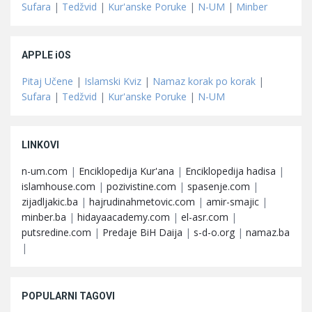
Sufara
|
Tedžvid
|
Kur'anske Poruke
|
N-UM
|
Minber
APPLE iOS
Pitaj Učene
|
Islamski Kviz
|
Namaz korak po korak
|
Sufara
|
Tedžvid
|
Kur'anske Poruke
|
N-UM
LINKOVI
n-um.com
|
Enciklopedija Kur'ana
|
Enciklopedija hadisa
|
islamhouse.com
|
pozivistine.com
|
spasenje.com
|
zijadljakic.ba
|
hajrudinahmetovic.com
|
amir-smajic
|
minber.ba
|
hidayaacademy.com
|
el-asr.com
|
putsredine.com
|
Predaje BiH Daija
|
s-d-o.org
|
namaz.ba
|
POPULARNI TAGOVI