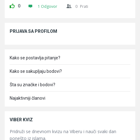
0
1 Odgovor
0
Prati
Sidebar
PRIJAVA SA PROFILOM
Kako se postavlja pitanje?
Kako se sakupljaju bodovi?
Šta su značke i bodovi?
Najaktivniji članovi
VIBER KVIZ
Pridruži se dnevnom kvizu na Viberu i nauči svaki dan
ponešto iz islama.