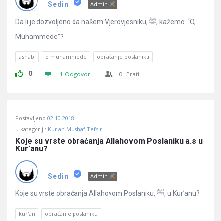
Pitanja
Sedin
Admin
Da li je dozvoljeno da našem Vjerovjesniku, ﷺ, kažemo: “O,
Muhammede”?
ashabi
o muhammede
obraćanje poslaniku
0
1 Odgovor
0
Prati
Postavljeno
02.10.2018
u kategoriji:
Kur'an Mushaf Tefsir
Koje su vrste obraćanja Allahovom Poslaniku a.s u 
Kur’anu?
Sedin
Admin
Koje su vrste obraćanja Allahovom Poslaniku, ﷺ, u Kur’anu?
kur'an
obraćanje poslaniku