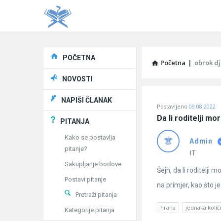
Explore
POČETNA
Početna
|
obrok d
NOVOSTI
Pitaj
NAPIŠI ČLANAK
Postavljeno
09.08.2022
Učene
Da li roditelji m
PITANJA
®
Kako se postavlja
Admin
pitanje?
Latest
IT
Sakupljanje bodove
Pitanja
Šejh, da li roditelji 
Postavi pitanje
na primjer, kao što je
Pretraži pitanja
hrana
jednaka količ
Kategorije pitanja