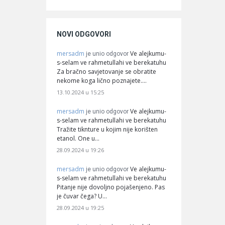
NOVI ODGOVORI
mersadm
Ve alejkumu-
je unio odgovor
s-selam ve rahmetullahi ve berekatuhu
Za bračno savjetovanje se obratite
nekome koga lično poznajete.…
13.10.2024 u 15:25
mersadm
Ve alejkumu-
je unio odgovor
s-selam ve rahmetullahi ve berekatuhu
Tražite tiknture u kojim nije korišten
etanol. One u…
28.09.2024 u 19:26
mersadm
Ve alejkumu-
je unio odgovor
s-selam ve rahmetullahi ve berekatuhu
Pitanje nije dovoljno pojašenjeno. Pas
je čuvar čega? U…
28.09.2024 u 19:25