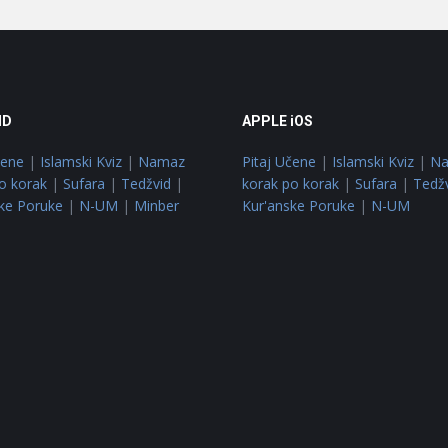
ID
APPLE iOS
čene
|
Islamski Kviz
|
Namaz
Pitaj Učene
|
Islamski Kviz
|
N
o korak
|
Sufara
|
Tedžvid
|
korak po korak
|
Sufara
|
Tedž
ke Poruke
|
N-UM
|
Minber
Kur'anske Poruke
|
N-UM