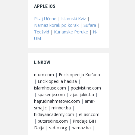
APPLE iOS
Pitaj Učene
|
Islamski Kviz
|
Namaz korak po korak
|
Sufara
|
Tedžvid
|
Kur'anske Poruke
|
N-
UM
LINKOVI
n-um.com
|
Enciklopedija Kur'ana
|
Enciklopedija hadisa
|
islamhouse.com
|
pozivistine.com
|
spasenje.com
|
zijadljakic.ba
|
hajrudinahmetovic.com
|
amir-
smajic
|
minber.ba
|
hidayaacademy.com
|
el-asr.com
|
putsredine.com
|
Predaje BiH
Daija
|
s-d-o.org
|
namaz.ba
|