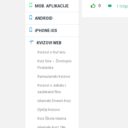
0
MOB. APLIKACIJE
1 Odg
ANDROID
iPHONE iOS
KVIZOVI WEB
Kvizovi o Kur'anu
Kviz Sira – Životopis
Poslanika
Ramazanski kvizovi
Kvizovi o zekatu i
sadekatul fitru
Islamski Dnevni Kviz
Dječiji kvizovi
Kviz Škola Islama
Islamski Kviz 18+