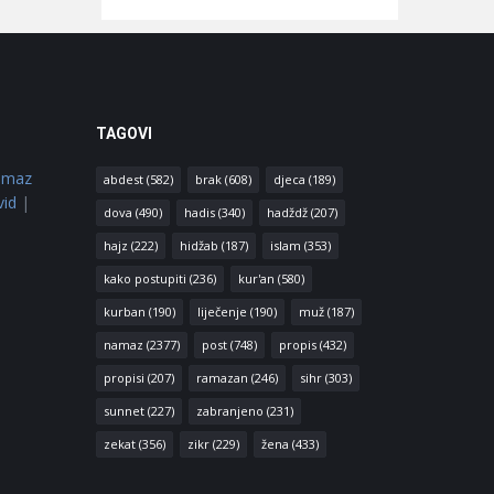
TAGOVI
amaz
abdest
(582)
brak
(608)
djeca
(189)
vid
|
dova
(490)
hadis
(340)
hadždž
(207)
hajz
(222)
hidžab
(187)
islam
(353)
kako postupiti
(236)
kur'an
(580)
kurban
(190)
liječenje
(190)
muž
(187)
namaz
(2377)
post
(748)
propis
(432)
propisi
(207)
ramazan
(246)
sihr
(303)
sunnet
(227)
zabranjeno
(231)
zekat
(356)
zikr
(229)
žena
(433)