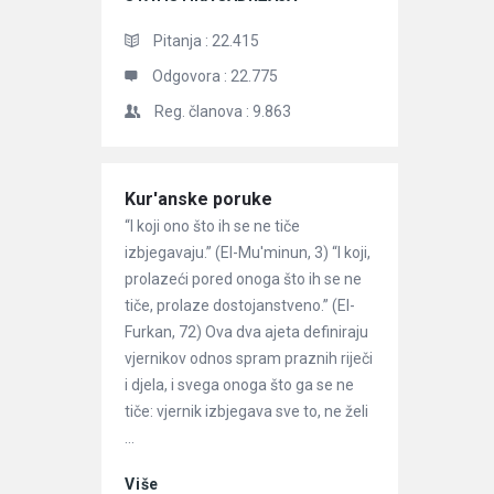
Pitanja :
22.415
Odgovora :
22.775
Reg. članova :
9.863
Članci
Kur'anske poruke
“I koji ono što ih se ne tiče
izbjegavaju.” (El-Mu'minun, 3) “I koji,
prolazeći pored onoga što ih se ne
tiče, prolaze dostojanstveno.” (El-
Furkan, 72) Ova dva ajeta definiraju
vjernikov odnos spram praznih riječi
i djela, i svega onoga što ga se ne
tiče: vjernik izbjegava sve to, ne želi
...
Više