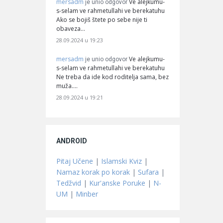
mersadm
Ve alejkumu-
je unio odgovor
s-selam ve rahmetullahi ve berekatuhu
Ako se bojiš štete po sebe nije ti
obaveza…
28.09.2024 u 19:23
mersadm
Ve alejkumu-
je unio odgovor
s-selam ve rahmetullahi ve berekatuhu
Ne treba da ide kod roditelja sama, bez
muža.…
28.09.2024 u 19:21
ANDROID
Pitaj Učene
|
Islamski Kviz
|
Namaz korak po korak
|
Sufara
|
Tedžvid
|
Kur'anske Poruke
|
N-
UM
|
Minber