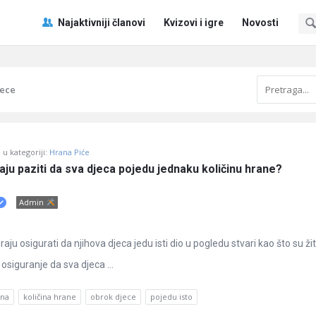
Pitaj
Pitaj
Najaktivniji članovi
Kvizovi i igre
Novosti
Učene
Učene
®
®
Navigacija
jece
u kategoriji:
Hrana Piće
oraju paziti da sva djeca pojedu jednaku količinu hrane?
Admin
moraju osigurati da njihova djeca jedu isti dio u pogledu stvari kao što su žit
 osiguranje da sva djeca ...
ina
količina hrane
obrok djece
pojedu isto