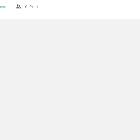
ovor
0
Prati