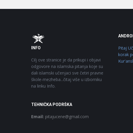
Footer
O
ANDRO
Pitaj U
INFO
korak p
Cilj ove stranice je da prikupi i objavi
Kur'ans
odgovore na islamska pitanja koje su
dali islamski učenjaci sve četiri pravne
škole-mezheba...čitaj više u izborniku
na linku Info.
TEHNIČKA PODRŠKA
Email:
pitajucene@gmail.com