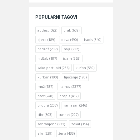
POPULARNI TAGOVI
abdest
(582)
brak
(608)
djeca
(189)
dova
(490)
hadis
(340)
hadždž
(207)
hajz
(222)
hidžab
(187)
islam
(353)
kako postupiti
(236)
kur'an
(580)
kurban
(190)
liječenje
(190)
muž
(187)
namaz
(2377)
post
(748)
propis
(432)
propisi
(207)
ramazan
(246)
sihr
(303)
sunnet
(227)
zabranjeno
(231)
zekat
(356)
zikr
(229)
žena
(433)