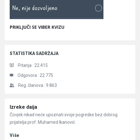
PRIKLJUČI SE VIBER KVIZU
STATISTIKA SADRŽAJA
Pitanja :
22.415
Odgovora :
22.775
Reg. članova :
9.863
Članci
Izreke daija
Čovjek nikad neće upoznati svoje pogreške bez dobrog
prijatelja prof. Muhamed Ikanović
Više