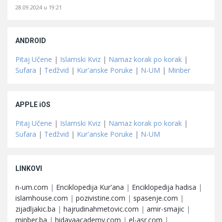
28.09.2024 u 19:21
ANDROID
Pitaj Učene
|
Islamski Kviz
|
Namaz korak po korak
|
Sufara
|
Tedžvid
|
Kur'anske Poruke
|
N-UM
|
Minber
APPLE iOS
Pitaj Učene
|
Islamski Kviz
|
Namaz korak po korak
|
Sufara
|
Tedžvid
|
Kur'anske Poruke
|
N-UM
LINKOVI
n-um.com
|
Enciklopedija Kur'ana
|
Enciklopedija hadisa
|
islamhouse.com
|
pozivistine.com
|
spasenje.com
|
zijadljakic.ba
|
hajrudinahmetovic.com
|
amir-smajic
|
minber.ba
|
hidayaacademy.com
|
el-asr.com
|