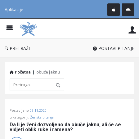
Aplikacije
Pit
Uč
®
PRETRAŽI
POSTAVI PITANJE
Početna
|
obuće jaknu
Pitaj
Postavljeno
09.11.2020
Učene
u kategoriji:
Ženska pitanja
®
Da li je ženi dozvoljeno da obuče jaknu, ali će se 
vidjeti oblik ruke i ramena?
Latest