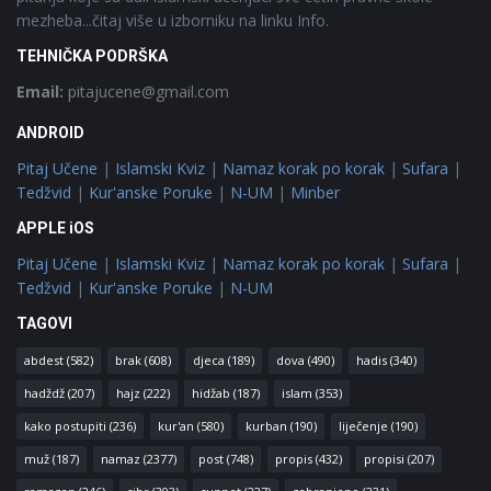
mezheba...čitaj više u izborniku na linku Info.
TEHNIČKA PODRŠKA
Email:
pitajucene@gmail.com
ANDROID
Pitaj Učene
|
Islamski Kviz
|
Namaz korak po korak
|
Sufara
|
Tedžvid
|
Kur'anske Poruke
|
N-UM
|
Minber
APPLE iOS
Pitaj Učene
|
Islamski Kviz
|
Namaz korak po korak
|
Sufara
|
Tedžvid
|
Kur'anske Poruke
|
N-UM
TAGOVI
abdest
(582)
brak
(608)
djeca
(189)
dova
(490)
hadis
(340)
hadždž
(207)
hajz
(222)
hidžab
(187)
islam
(353)
kako postupiti
(236)
kur'an
(580)
kurban
(190)
liječenje
(190)
muž
(187)
namaz
(2377)
post
(748)
propis
(432)
propisi
(207)