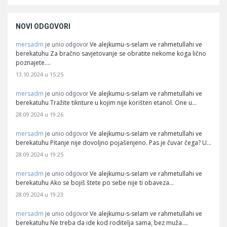
NOVI ODGOVORI
mersadm
Ve alejkumu-s-selam ve rahmetullahi ve
je unio odgovor
berekatuhu Za bračno savjetovanje se obratite nekome koga lično
poznajete.…
13.10.2024 u 15:25
mersadm
Ve alejkumu-s-selam ve rahmetullahi ve
je unio odgovor
berekatuhu Tražite tiknture u kojim nije korišten etanol. One u…
28.09.2024 u 19:26
mersadm
Ve alejkumu-s-selam ve rahmetullahi ve
je unio odgovor
berekatuhu Pitanje nije dovoljno pojašenjeno. Pas je čuvar čega? U…
28.09.2024 u 19:25
mersadm
Ve alejkumu-s-selam ve rahmetullahi ve
je unio odgovor
berekatuhu Ako se bojiš štete po sebe nije ti obaveza…
28.09.2024 u 19:23
mersadm
Ve alejkumu-s-selam ve rahmetullahi ve
je unio odgovor
berekatuhu Ne treba da ide kod roditelja sama, bez muža.…