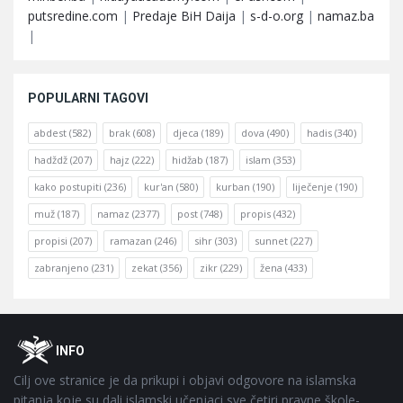
putsredine.com
|
Predaje BiH Daija
|
s-d-o.org
|
namaz.ba
|
POPULARNI TAGOVI
abdest
(582)
brak
(608)
djeca
(189)
dova
(490)
hadis
(340)
hadždž
(207)
hajz
(222)
hidžab
(187)
islam
(353)
kako postupiti
(236)
kur'an
(580)
kurban
(190)
liječenje
(190)
muž
(187)
namaz
(2377)
post
(748)
propis
(432)
propisi
(207)
ramazan
(246)
sihr
(303)
sunnet
(227)
zabranjeno
(231)
zekat
(356)
zikr
(229)
žena
(433)
Footer
O
INFO
Cilj ove stranice je da prikupi i objavi odgovore na islamska
pitanja koje su dali islamski učenjaci sve četiri pravne škole-