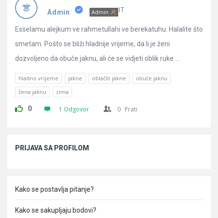
Pitanja
IT
Admin
Admin
Esselamu alejkum ve rahmetullahi ve berekatuhu. Halalite što
smetam. Pošto se bliži hladnije vrijeme, da li je ženi
dozvoljeno da obuče jaknu, ali će se vidjeti oblik ruke ...
hladno vrijeme
jakne
oblačiti jakne
obuće jaknu
žena jaknu
zima
0
1 Odgovor
0
Prati
Sidebar
PRIJAVA SA PROFILOM
Kako se postavlja pitanje?
Kako se sakupljaju bodovi?