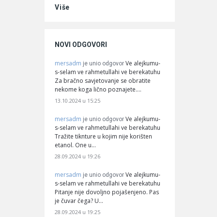
Više
NOVI ODGOVORI
mersadm
Ve alejkumu-
je unio odgovor
s-selam ve rahmetullahi ve berekatuhu
Za bračno savjetovanje se obratite
nekome koga lično poznajete.…
13.10.2024 u 15:25
mersadm
Ve alejkumu-
je unio odgovor
s-selam ve rahmetullahi ve berekatuhu
Tražite tiknture u kojim nije korišten
etanol. One u…
28.09.2024 u 19:26
mersadm
Ve alejkumu-
je unio odgovor
s-selam ve rahmetullahi ve berekatuhu
Pitanje nije dovoljno pojašenjeno. Pas
je čuvar čega? U…
28.09.2024 u 19:25