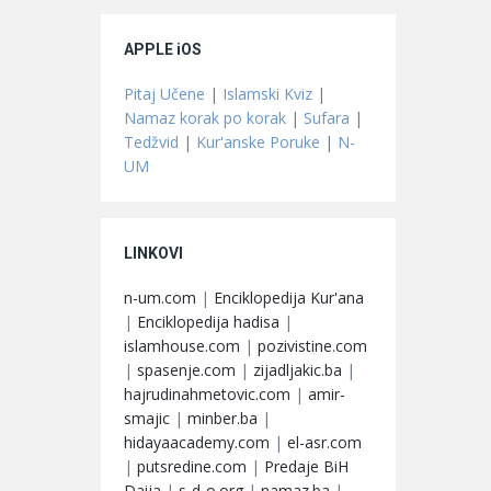
APPLE iOS
Pitaj Učene
|
Islamski Kviz
|
Namaz korak po korak
|
Sufara
|
Tedžvid
|
Kur'anske Poruke
|
N-
UM
LINKOVI
n-um.com
|
Enciklopedija Kur'ana
|
Enciklopedija hadisa
|
islamhouse.com
|
pozivistine.com
|
spasenje.com
|
zijadljakic.ba
|
hajrudinahmetovic.com
|
amir-
smajic
|
minber.ba
|
hidayaacademy.com
|
el-asr.com
|
putsredine.com
|
Predaje BiH
Daija
|
s-d-o.org
|
namaz.ba
|