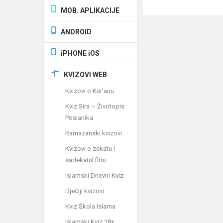
MOB. APLIKACIJE
ANDROID
iPHONE iOS
KVIZOVI WEB
Kvizovi o Kur'anu
Kviz Sira – Životopis
Poslanika
Ramazanski kvizovi
Kvizovi o zekatu i
sadekatul fitru
Islamski Dnevni Kviz
Dječiji kvizovi
Kviz Škola Islama
Islamski Kviz 18+