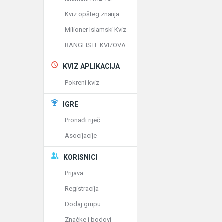
Kviz opšteg znanja
Milioner Islamski Kviz
RANGLISTE KVIZOVA
KVIZ APLIKACIJA
Pokreni kviz
IGRE
Pronađi riječ
Asocijacije
KORISNICI
Prijava
Registracija
Dodaj grupu
Značke i bodovi