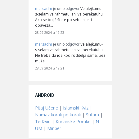
mersadm
Ve alejkumu-
je unio odgovor
s-selam ve rahmetullahi ve berekatuhu
Ako se bojiš štete po sebe nije ti
obaveza…
28.09.2024 u 19:23
mersadm
Ve alejkumu-
je unio odgovor
s-selam ve rahmetullahi ve berekatuhu
Ne treba da ide kod roditelja sama, bez
muža.…
28.09.2024 u 19:21
ANDROID
Pitaj Učene
|
Islamski Kviz
|
Namaz korak po korak
|
Sufara
|
Tedžvid
|
Kur'anske Poruke
|
N-
UM
|
Minber