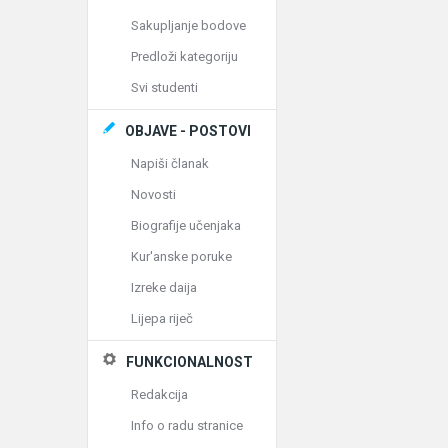
Sakupljanje bodove
Predloži kategoriju
Svi studenti
OBJAVE - POSTOVI
Napiši članak
Novosti
Biografije učenjaka
Kur'anske poruke
Izreke daija
Lijepa riječ
FUNKCIONALNOST
Redakcija
Info o radu stranice