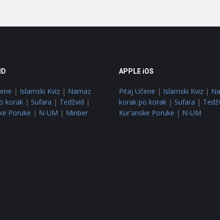
ID
APPLE iOS
čene
|
Islamski Kviz
|
Namaz
Pitaj Učene
|
Islamski Kviz
|
N
o korak
|
Sufara
|
Tedžvid
|
korak po korak
|
Sufara
|
Tedž
ke Poruke
|
N-UM
|
Minber
Kur'anske Poruke
|
N-UM