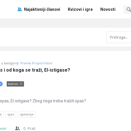
Pitaj
Pitaj
Najaktivniji članovi
Kvizovi i igre
Novosti
Učene
Učene
®
®
Navigacija
u kategoriji:
Pravila Propisi Fetve
s i od koga se traži, El-istigase?
Admin
i spas, El-istigase? Zbog čega treba tražiti spas?
a
spas
spasenje
ovor
0
Prati