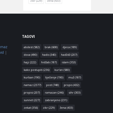
zikr
(229)
žena
(433)
TAGOVI
amaz
abdest
(582)
brak
(608)
djeca
(189)
vid
|
dova
(490)
hadis
(340)
hadždž
(207)
hajz
(222)
hidžab
(187)
islam
(353)
kako postupiti
(236)
kur'an
(580)
kurban
(190)
liječenje
(190)
muž
(187)
namaz
(2377)
post
(748)
propis
(432)
propisi
(207)
ramazan
(246)
sihr
(303)
sunnet
(227)
zabranjeno
(231)
zekat
(356)
zikr
(229)
žena
(433)