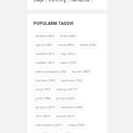
POPULARNI TAGOVI
abdest
(582)
brak
(608)
djeca
(189)
dova
(490)
hadis
(340)
hadždž
(207)
hajz
(222)
hidžab
(187)
islam
(353)
kako postupiti
(236)
kur'an
(580)
kurban
(190)
liječenje
(190)
muž
(187)
namaz
(2377)
post
(748)
propis
(432)
propisi
(207)
ramazan
(246)
sihr
(303)
sunnet
(227)
zabranjeno
(231)
zekat
(356)