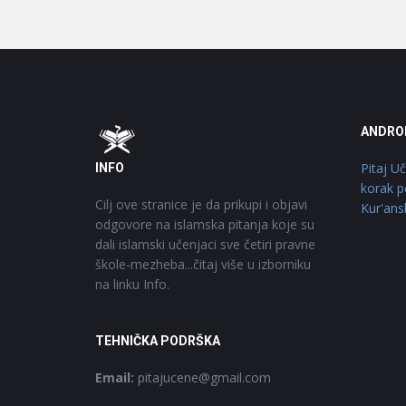
Footer
O
ANDRO
Pitaj U
INFO
korak p
Cilj ove stranice je da prikupi i objavi
Kur'ans
odgovore na islamska pitanja koje su
dali islamski učenjaci sve četiri pravne
škole-mezheba...čitaj više u izborniku
na linku Info.
TEHNIČKA PODRŠKA
Email:
pitajucene@gmail.com