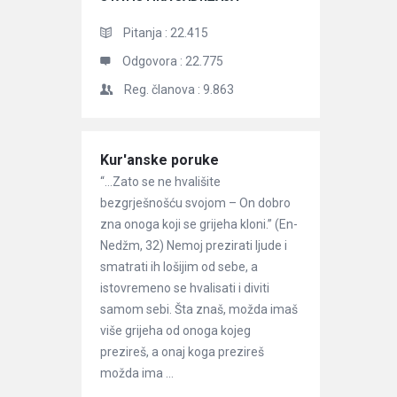
Pitanja :
22.415
Odgovora :
22.775
Reg. članova :
9.863
Članci
Kur'anske poruke
“…Zato se ne hvališite
bezgrješnošću svojom – On dobro
zna onoga koji se grijeha kloni.” (En-
Nedžm, 32) Nemoj prezirati ljude i
smatrati ih lošijim od sebe, a
istovremeno se hvalisati i diviti
samom sebi. Šta znaš, možda imaš
više grijeha od onoga kojeg
prezireš, a onaj koga prezireš
možda ima ...