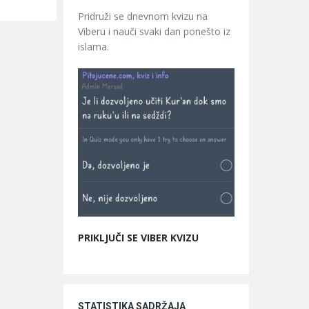
Pridruži se dnevnom kvizu na
Viberu i nauči svaki dan ponešto iz
islama.
PRIKLJUČI SE VIBER KVIZU
STATISTIKA SADRŽAJA