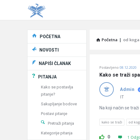
Explore
POČETNA
Početna
|
od koga
NOVOSTI
Pitaj
NAPIŠI ČLANAK
Postavljeno
08.12.2020
Učene
Kako se traži spa
PITANJA
®
Kako se postavlja
Admin
pitanje?
Latest
IT
Sakupljanje bodove
Pitanja
Na koji način se traž
Postavi pitanje
kako se traži
od kog
Pretraži pitanja
Kategorije pitanja
0
1 Odg