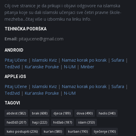
Cilj ove stranice je da prikupi i objavi odgovore na islamska
pitanja koje su dali islamski učenjaci sve četiri pravne škole-
mezheba...čitaj više u izborniku na linku Info.
TEHNIČKA PODRŠKA
Email:
pitajucene@gmail.com
ANDROID
Pitaj Učene
|
Islamski Kviz
|
Namaz korak po korak
|
Sufara
|
Tedžvid
|
Kur'anske Poruke
|
N-UM
|
Minber
APPLE iOS
Pitaj Učene
|
Islamski Kviz
|
Namaz korak po korak
|
Sufara
|
Tedžvid
|
Kur'anske Poruke
|
N-UM
TAGOVI
abdest
(582)
brak
(608)
djeca
(189)
dova
(490)
hadis
(340)
hadždž
(207)
hajz
(222)
hidžab
(187)
islam
(353)
kako postupiti
(236)
kur'an
(580)
kurban
(190)
liječenje
(190)