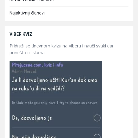
Najaktivniji članovi
VIBER KVIZ
Pridruži se dnevnom kvizu na Viberu i nauči svaki dan
ponešto iz islama.