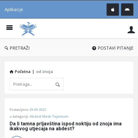
Aplikacije
Pit
Uč
®
PRETRAŽI
POSTAVI PITANJE
Početna
|
od znoja
Pitaj
Postavljeno
29.09.2022
Učene
u kategoriji:
Abdest Mesh Tejemum
®
Da li tamna prljavština ispod noktiju od znoja ima 
ikakvog utjecaja na abdest?
Latest