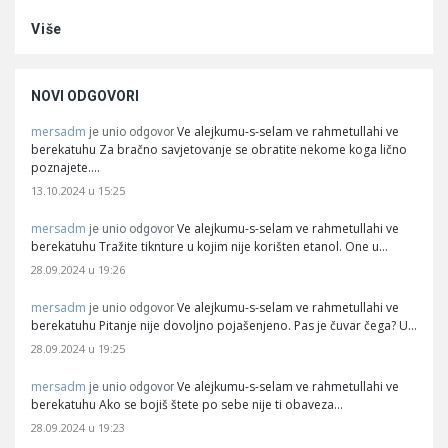
Više
NOVI ODGOVORI
mersadm
Ve alejkumu-s-selam ve rahmetullahi ve
je unio odgovor
berekatuhu Za bračno savjetovanje se obratite nekome koga lično
poznajete.…
13.10.2024 u 15:25
mersadm
Ve alejkumu-s-selam ve rahmetullahi ve
je unio odgovor
berekatuhu Tražite tiknture u kojim nije korišten etanol. One u…
28.09.2024 u 19:26
mersadm
Ve alejkumu-s-selam ve rahmetullahi ve
je unio odgovor
berekatuhu Pitanje nije dovoljno pojašenjeno. Pas je čuvar čega? U…
28.09.2024 u 19:25
mersadm
Ve alejkumu-s-selam ve rahmetullahi ve
je unio odgovor
berekatuhu Ako se bojiš štete po sebe nije ti obaveza…
28.09.2024 u 19:23