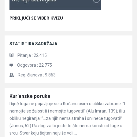
PRIKLJUČI SE VIBER KVIZU
STATISTIKA SADRŽAJA
Pitanja :
22.415
Odgovora :
22.775
Reg. članova :
9.863
Članci
Kur'anske poruke
Riječ tuga ne pojavljuje se u Kur’anu osim u obliku zabrane: ”I
nemojte se žalostiti i nemojte tugovati!” (Alu Imran, 139); ili u
obliku negiranja: ”…za njih nema straha i oni neće tugovati!”
(Junus, 62) Razlog za to jeste to što nema koristi od tuge u
srcu. Stvar koju šejtan najviše voli ...