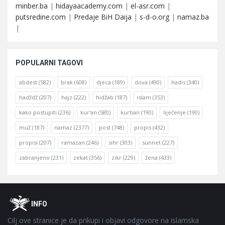
minber.ba
|
hidayaacademy.com
|
el-asr.com
|
putsredine.com
|
Predaje BiH Daija
|
s-d-o.org
|
namaz.ba
|
POPULARNI TAGOVI
abdest
(582)
brak
(608)
djeca
(189)
dova
(490)
hadis
(340)
hadždž
(207)
hajz
(222)
hidžab
(187)
islam
(353)
kako postupiti
(236)
kur'an
(580)
kurban
(190)
liječenje
(190)
muž
(187)
namaz
(2377)
post
(748)
propis
(432)
propisi
(207)
ramazan
(246)
sihr
(303)
sunnet
(227)
zabranjeno
(231)
zekat
(356)
zikr
(229)
žena
(433)
Footer
O
INFO
Cilj ove stranice je da prikupi i objavi odgovore na islamska