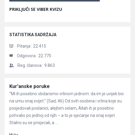
PRIKLJUČI SE VIBER KVIZU
STATISTIKA SADRŽAJA
Pitanja :
22.415
Odgovora :
22.775
Reg. članova :
9.863
Članci
Kur'anske poruke
“Mi ih posebno obdarismo vrlinom jednom: da im je uvijek bio
na umu onaj svijet.” (Sad, 46) Od svih osobina i vrlina koje su
posjedovali poslanici, alejhim selam, Allah ih je posebno
pohvalio po jednoj od njih – a to je sjećanje na onaj svijet.
Stalno su se prisjećali, a ...