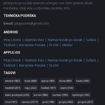
pitanja koje su dali islamski učenjaci sve četiri pravne škole-
mezheba...čitaj više u izborniku na linku Info.
TEHNIČKA PODRŠKA
Email:
pitajucene@gmail.com
ANDROID
Pitaj Učene
|
Islamski Kviz
|
Namaz korak po korak
|
Sufara
|
Tedžvid
|
Kur'anske Poruke
|
N-UM
|
Minber
APPLE iOS
Pitaj Učene
|
Islamski Kviz
|
Namaz korak po korak
|
Sufara
|
Tedžvid
|
Kur'anske Poruke
|
N-UM
TAGOVI
abdest
(582)
brak
(608)
djeca
(189)
dova
(490)
hadis
(340)
hadždž
(207)
hajz
(222)
hidžab
(187)
islam
(353)
kako postupiti
(236)
kur'an
(580)
kurban
(190)
liječenje
(190)
muž
(187)
namaz
(2377)
post
(748)
propis
(432)
propisi
(207)