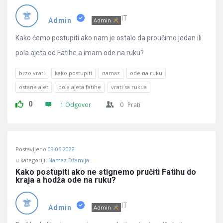
Pitanja
IT
Admin
Admin
Kako ćemo postupiti ako nam je ostalo da proučimo jedan ili
pola ajeta od Fatihe a imam ode na ruku?
brzo vrati
kako postupiti
namaz
ode na ruku
ostane ajet
pola ajeta fatihe
vrati sa rukua
0
1 Odgovor
0
Prati
Postavljeno
03.05.2022
u kategoriji:
Namaz Džamija
Kako postupiti ako ne stignemo pručiti Fatihu do 
kraja a hodža ode na ruku?
IT
Admin
Admin