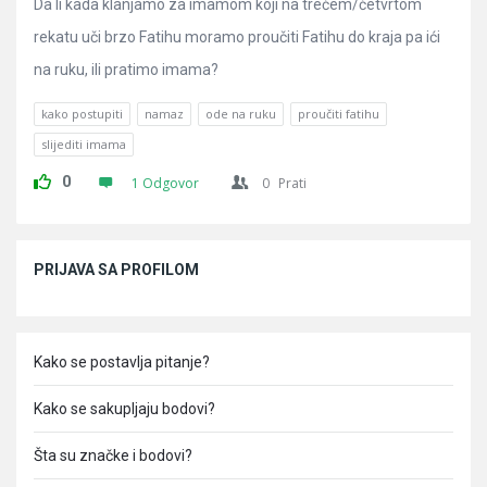
Da li kada klanjamo za imamom koji na trećem/četvrtom
rekatu uči brzo Fatihu moramo proučiti Fatihu do kraja pa ići
na ruku, ili pratimo imama?
kako postupiti
namaz
ode na ruku
proučiti fatihu
slijediti imama
0
1 Odgovor
0
Prati
Sidebar
PRIJAVA SA PROFILOM
Kako se postavlja pitanje?
Kako se sakupljaju bodovi?
Šta su značke i bodovi?