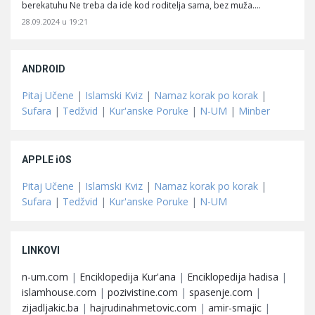
berekatuhu Ne treba da ide kod roditelja sama, bez muža.…
28.09.2024 u 19:21
ANDROID
Pitaj Učene
|
Islamski Kviz
|
Namaz korak po korak
|
Sufara
|
Tedžvid
|
Kur'anske Poruke
|
N-UM
|
Minber
APPLE iOS
Pitaj Učene
|
Islamski Kviz
|
Namaz korak po korak
|
Sufara
|
Tedžvid
|
Kur'anske Poruke
|
N-UM
LINKOVI
n-um.com
|
Enciklopedija Kur'ana
|
Enciklopedija hadisa
|
islamhouse.com
|
pozivistine.com
|
spasenje.com
|
zijadljakic.ba
|
hajrudinahmetovic.com
|
amir-smajic
|