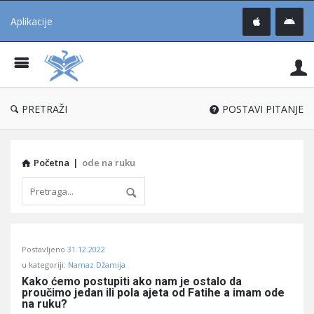
Aplikacije
Pit
Uč
®
PRETRAŽI
POSTAVI PITANJE
Početna
|
ode na ruku
Pitaj
Postavljeno
31.12.2022
Učene
u kategoriji:
Namaz Džamija
®
Kako ćemo postupiti ako nam je ostalo da 
proučimo jedan ili pola ajeta od Fatihe a imam ode 
Latest
na ruku?