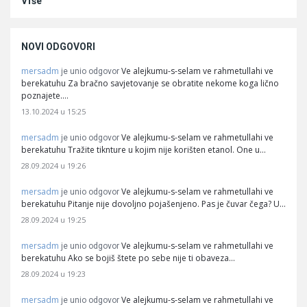
Više
NOVI ODGOVORI
mersadm
Ve alejkumu-s-selam ve rahmetullahi ve
je unio odgovor
berekatuhu Za bračno savjetovanje se obratite nekome koga lično
poznajete.…
13.10.2024 u 15:25
mersadm
Ve alejkumu-s-selam ve rahmetullahi ve
je unio odgovor
berekatuhu Tražite tiknture u kojim nije korišten etanol. One u…
28.09.2024 u 19:26
mersadm
Ve alejkumu-s-selam ve rahmetullahi ve
je unio odgovor
berekatuhu Pitanje nije dovoljno pojašenjeno. Pas je čuvar čega? U…
28.09.2024 u 19:25
mersadm
Ve alejkumu-s-selam ve rahmetullahi ve
je unio odgovor
berekatuhu Ako se bojiš štete po sebe nije ti obaveza…
28.09.2024 u 19:23
mersadm
Ve alejkumu-s-selam ve rahmetullahi ve
je unio odgovor