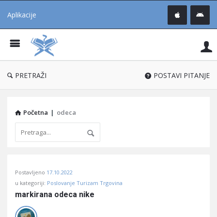
Aplikacije
Pit
Uč
®
PRETRAŽI
POSTAVI PITANJE
Početna
|
odeca
Pitaj
Postavljeno
17.10.2022
Učene
u kategoriji:
Poslovanje Turizam Trgovina
®
markirana odeca nike
Latest