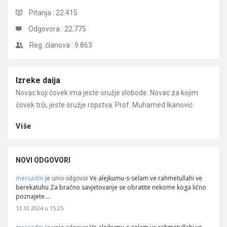
Pitanja :
22.415
Odgovora :
22.775
Reg. članova :
9.863
Članci
Izreke daija
Novac koji čovek ima jeste oružje slobode. Novac za kojim
čovek trči, jeste oružje ropstva. Prof. Muhamed Ikanović
Više
NOVI ODGOVORI
mersadm
Ve alejkumu-s-selam ve rahmetullahi ve
je unio odgovor
berekatuhu Za bračno savjetovanje se obratite nekome koga lično
poznajete.…
13.10.2024 u 15:25