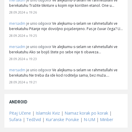
mersadm
Ve alejkumu-s-selam ve rahmetullahi ve
je unio odgovor
berekatuhu Tražite tiknture u kojim nije korišten etanol. One u…
28.09.2024 u 19:26
mersadm
Ve alejkumu-s-selam ve rahmetullahi ve
je unio odgovor
berekatuhu Pitanje nije dovoljno pojašenjeno. Pas je čuvar čega? U…
28.09.2024 u 19:25
mersadm
Ve alejkumu-s-selam ve rahmetullahi ve
je unio odgovor
berekatuhu Ako se bojiš štete po sebe nije ti obaveza…
28.09.2024 u 19:23
mersadm
Ve alejkumu-s-selam ve rahmetullahi ve
je unio odgovor
berekatuhu Ne treba da ide kod roditelja sama, bez muža.…
28.09.2024 u 19:21
ANDROID
Pitaj Učene
|
Islamski Kviz
|
Namaz korak po korak
|
Sufara
|
Tedžvid
|
Kur'anske Poruke
|
N-UM
|
Minber