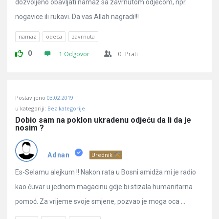
dozvoljeno obavljati namaz sa zavrnutom odjećom, npr.
nogavice ili rukavi. Da vas Allah nagradi!!!
namaz
odeca
zavrnuta
0
1 Odgovor
0
Prati
Postavljeno
03.02.2019
u kategoriji:
Bez kategorije
Dobio sam na poklon ukradenu odjeću da li da je 
nosim ?
Adnan
Urednik
Es-Selamu alejkum !! Nakon rata u Bosni amidža mi je radio
kao čuvar u jednom magacinu gdje bi stizala humanitarna
pomoć. Za vrijeme svoje smjene, pozvao je moga oca ...