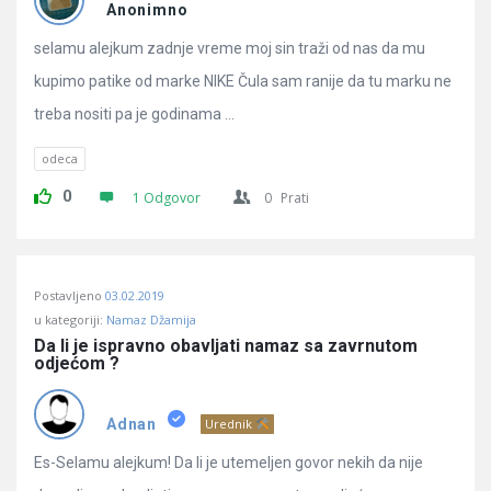
Pitanja
Anonimno
selamu alejkum zadnje vreme moj sin traži od nas da mu
kupimo patike od marke NIKE Čula sam ranije da tu marku ne
treba nositi pa je godinama ...
odeca
0
1 Odgovor
0
Prati
Postavljeno
03.02.2019
u kategoriji:
Namaz Džamija
Da li je ispravno obavljati namaz sa zavrnutom 
odjećom ?
Adnan
Urednik
Es-Selamu alejkum! Da li je utemeljen govor nekih da nije