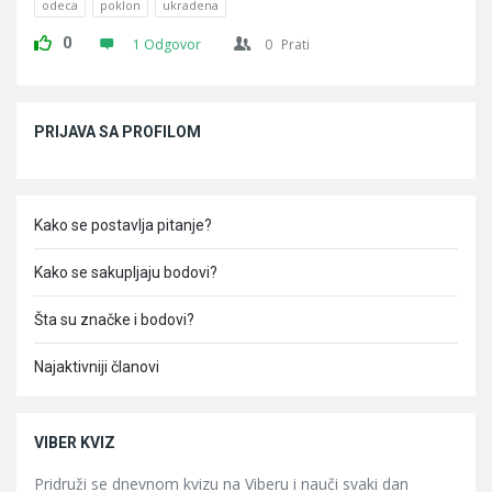
odeca
poklon
ukradena
0
1 Odgovor
0
Prati
Sidebar
PRIJAVA SA PROFILOM
Kako se postavlja pitanje?
Kako se sakupljaju bodovi?
Šta su značke i bodovi?
Najaktivniji članovi
VIBER KVIZ
Pridruži se dnevnom kvizu na Viberu i nauči svaki dan