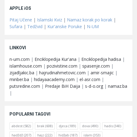
APPLE iOS
Pitaj Učene
|
Islamski Kviz
|
Namaz korak po korak
|
Sufara
|
Tedžvid
|
Kur'anske Poruke
|
N-UM
LINKOVI
n-um.com
|
Enciklopedija Kur'ana
|
Enciklopedija hadisa
|
islamhouse.com
|
pozivistine.com
|
spasenje.com
|
zijadljakic.ba
|
hajrudinahmetovic.com
|
amir-smajic
|
minber.ba
|
hidayaacademy.com
|
el-asr.com
|
putsredine.com
|
Predaje BiH Daija
|
s-d-o.org
|
namaz.ba
|
POPULARNI TAGOVI
abdest
(582)
brak
(608)
djeca
(189)
dova
(490)
hadis
(340)
hadždž
(207)
hajz
(222)
hidžab
(187)
islam
(353)