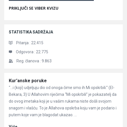
PRIKLJUČI SE VIBER KVIZU
STATISTIKA SADRŽAJA
Pitanja :
22.415
Odgovora :
22.775
Reg. članova :
9.863
Članci
Kur'anske poruke
“…i (koji) udjeljuju dio od onoga čime smo ih Mi opskrbili.” (El-
Bekara, 3) U Allahovim riječima “Mi opskrbili” je pokazatelj da
do ovog imetaka koji je u vašim rukama niste došli svojom
snagom i vlašću. To je Allahova opskrba koju vam je podario i
putem koje vam je blagodat ukazao. ...
Više