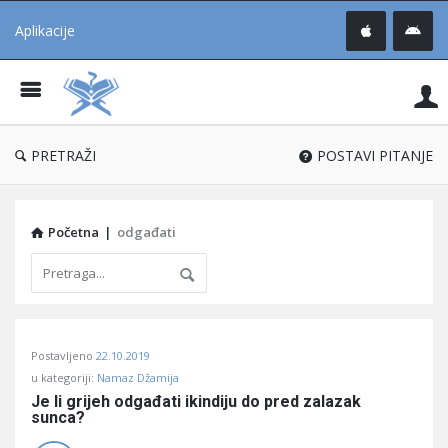
Aplikacije
Pit
Uč
®
PRETRAŽI
POSTAVI PITANJE
Početna
|
odgađati
Pitaj
Postavljeno
22.10.2019
Učene
u kategoriji:
Namaz Džamija
®
Je li grijeh odgađati ikindiju do pred zalazak 
sunca?
Latest