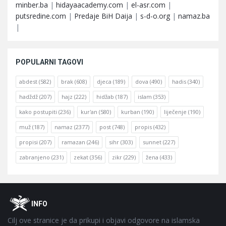
minber.ba
|
hidayaacademy.com
|
el-asr.com
|
putsredine.com
|
Predaje BiH Daija
|
s-d-o.org
|
namaz.ba
|
POPULARNI TAGOVI
abdest
(582)
brak
(608)
djeca
(189)
dova
(490)
hadis
(340)
hadždž
(207)
hajz
(222)
hidžab
(187)
islam
(353)
kako postupiti
(236)
kur'an
(580)
kurban
(190)
liječenje
(190)
muž
(187)
namaz
(2377)
post
(748)
propis
(432)
propisi
(207)
ramazan
(246)
sihr
(303)
sunnet
(227)
zabranjeno
(231)
zekat
(356)
zikr
(229)
žena
(433)
Footer
O
INFO
Cilj ove stranice je da prikupi i objavi odgovore na islamska