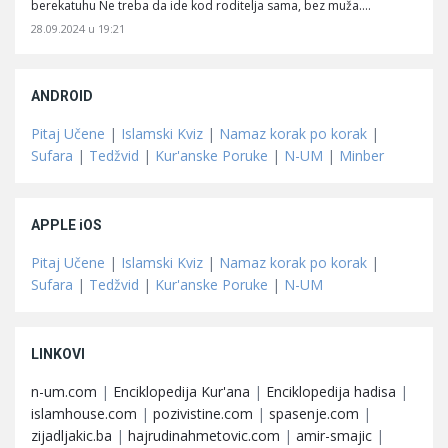
berekatuhu Ne treba da ide kod roditelja sama, bez muža.…
28.09.2024 u 19:21
ANDROID
Pitaj Učene
|
Islamski Kviz
|
Namaz korak po korak
|
Sufara
|
Tedžvid
|
Kur'anske Poruke
|
N-UM
|
Minber
APPLE iOS
Pitaj Učene
|
Islamski Kviz
|
Namaz korak po korak
|
Sufara
|
Tedžvid
|
Kur'anske Poruke
|
N-UM
LINKOVI
n-um.com
|
Enciklopedija Kur'ana
|
Enciklopedija hadisa
|
islamhouse.com
|
pozivistine.com
|
spasenje.com
|
zijadljakic.ba
|
hajrudinahmetovic.com
|
amir-smajic
|