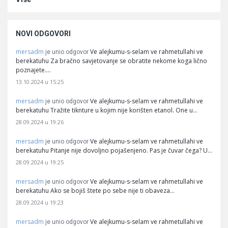
NOVI ODGOVORI
mersadm
Ve alejkumu-s-selam ve rahmetullahi ve
je unio odgovor
berekatuhu Za bračno savjetovanje se obratite nekome koga lično
poznajete.…
13.10.2024 u 15:25
mersadm
Ve alejkumu-s-selam ve rahmetullahi ve
je unio odgovor
berekatuhu Tražite tiknture u kojim nije korišten etanol. One u…
28.09.2024 u 19:26
mersadm
Ve alejkumu-s-selam ve rahmetullahi ve
je unio odgovor
berekatuhu Pitanje nije dovoljno pojašenjeno. Pas je čuvar čega? U…
28.09.2024 u 19:25
mersadm
Ve alejkumu-s-selam ve rahmetullahi ve
je unio odgovor
berekatuhu Ako se bojiš štete po sebe nije ti obaveza…
28.09.2024 u 19:23
mersadm
Ve alejkumu-s-selam ve rahmetullahi ve
je unio odgovor