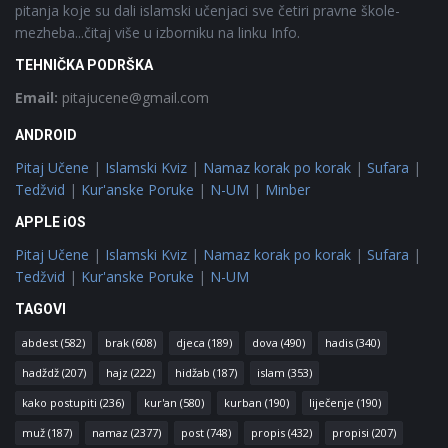
pitanja koje su dali islamski učenjaci sve četiri pravne škole-
mezheba...čitaj više u izborniku na linku Info.
TEHNIČKA PODRŠKA
Email:
pitajucene@gmail.com
ANDROID
Pitaj Učene
|
Islamski Kviz
|
Namaz korak po korak
|
Sufara
|
Tedžvid
|
Kur'anske Poruke
|
N-UM
|
Minber
APPLE iOS
Pitaj Učene
|
Islamski Kviz
|
Namaz korak po korak
|
Sufara
|
Tedžvid
|
Kur'anske Poruke
|
N-UM
TAGOVI
abdest
(582)
brak
(608)
djeca
(189)
dova
(490)
hadis
(340)
hadždž
(207)
hajz
(222)
hidžab
(187)
islam
(353)
kako postupiti
(236)
kur'an
(580)
kurban
(190)
liječenje
(190)
muž
(187)
namaz
(2377)
post
(748)
propis
(432)
propisi
(207)