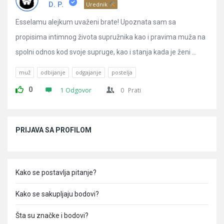
Pitanja
D. P.
Urednik
Esselamu alejkum uvaženi brate! Upoznata sam sa
propisima intimnog života supružnika kao i pravima muža na
spolni odnos kod svoje supruge, kao i stanja kada je ženi ...
muž
odbijanje
odgajanje
postelja
0
1 Odgovor
0
Prati
Sidebar
PRIJAVA SA PROFILOM
Kako se postavlja pitanje?
Kako se sakupljaju bodovi?
Šta su značke i bodovi?