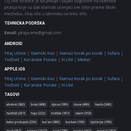
Cilj ove stranice je da prikupi i objavi odgovore na islamska
pitanja koje su dali islamski učenjaci sve četiri pravne škole-
mezheba...čitaj više u izborniku na linku Info.
TEHNIČKA PODRŠKA
Email:
pitajucene@gmail.com
ANDROID
Pitaj Učene
|
Islamski Kviz
|
Namaz korak po korak
|
Sufara
|
Tedžvid
|
Kur'anske Poruke
|
N-UM
|
Minber
APPLE iOS
Pitaj Učene
|
Islamski Kviz
|
Namaz korak po korak
|
Sufara
|
Tedžvid
|
Kur'anske Poruke
|
N-UM
TAGOVI
abdest
(582)
brak
(608)
djeca
(189)
dova
(490)
hadis
(340)
hadždž
(207)
hajz
(222)
hidžab
(187)
islam
(353)
kako postupiti
(236)
kur'an
(580)
kurban
(190)
liječenje
(190)
muž
(187)
namaz
(2377)
post
(748)
propis
(432)
propisi
(207)