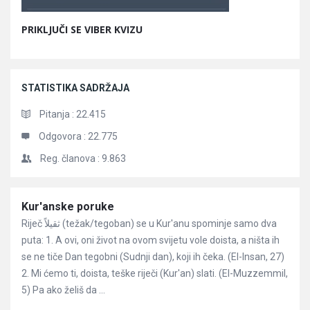
PRIKLJUČI SE VIBER KVIZU
STATISTIKA SADRŽAJA
Pitanja :
22.415
Odgovora :
22.775
Reg. članova :
9.863
Članci
Kur'anske poruke
Riječ ثقيلاً (težak/tegoban) se u Kur'anu spominje samo dva
puta: 1. A ovi, oni život na ovom svijetu vole doista, a ništa ih
se ne tiče Dan tegobni (Sudnji dan), koji ih čeka. (El-Insan, 27)
2. Mi ćemo ti, doista, teške riječi (Kur'an) slati. (El-Muzzemmil,
5) Pa ako želiš da ...