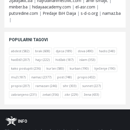
zijadljakic.ba
|
hajrudinahmetovic.com
|
amir-smajic
|
minber.ba
|
hidayaacademy.com
|
el-asr.com
|
putsredine.com
|
Predaje BiH Daija
|
s-d-o.org
|
namaz.ba
|
POPULARNI TAGOVI
abdest
(582)
brak
(608)
djeca
(189)
dova
(490)
hadis
(340)
hadždž
(207)
hajz
(222)
hidžab
(187)
islam
(353)
kako postupiti
(236)
kur'an
(580)
kurban
(190)
liječenje
(190)
muž
(187)
namaz
(2377)
post
(748)
propis
(432)
propisi
(207)
ramazan
(246)
sihr
(303)
sunnet
(227)
zabranjeno
(231)
zekat
(356)
zikr
(229)
žena
(433)
Footer
O
INFO