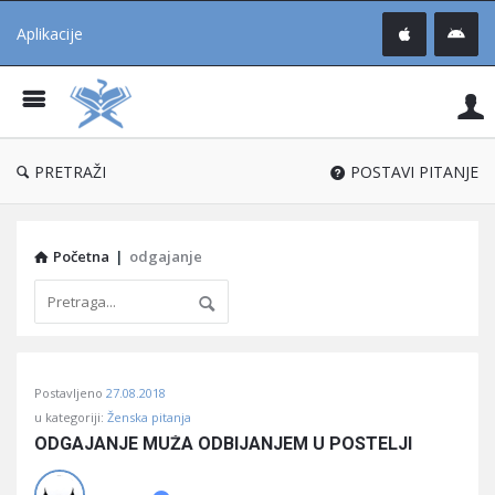
Aplikacije
Pit
Uč
®
PRETRAŽI
POSTAVI PITANJE
Početna
|
odgajanje
Pitaj
Postavljeno
27.08.2018
Učene
u kategoriji:
Ženska pitanja
®
ODGAJANJE MUŽA ODBIJANJEM U POSTELJI
Latest