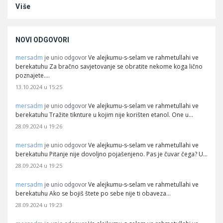
Više
NOVI ODGOVORI
mersadm
Ve alejkumu-s-selam ve rahmetullahi ve
je unio odgovor
berekatuhu Za bračno savjetovanje se obratite nekome koga lično
poznajete.…
13.10.2024 u 15:25
mersadm
Ve alejkumu-s-selam ve rahmetullahi ve
je unio odgovor
berekatuhu Tražite tiknture u kojim nije korišten etanol. One u…
28.09.2024 u 19:26
mersadm
Ve alejkumu-s-selam ve rahmetullahi ve
je unio odgovor
berekatuhu Pitanje nije dovoljno pojašenjeno. Pas je čuvar čega? U…
28.09.2024 u 19:25
mersadm
Ve alejkumu-s-selam ve rahmetullahi ve
je unio odgovor
berekatuhu Ako se bojiš štete po sebe nije ti obaveza…
28.09.2024 u 19:23