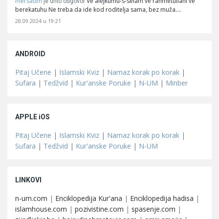
mersadm
Ve alejkumu-s-selam ve rahmetullahi ve
je unio odgovor
berekatuhu Ne treba da ide kod roditelja sama, bez muža.…
28.09.2024 u 19:21
ANDROID
Pitaj Učene
|
Islamski Kviz
|
Namaz korak po korak
|
Sufara
|
Tedžvid
|
Kur'anske Poruke
|
N-UM
|
Minber
APPLE iOS
Pitaj Učene
|
Islamski Kviz
|
Namaz korak po korak
|
Sufara
|
Tedžvid
|
Kur'anske Poruke
|
N-UM
LINKOVI
n-um.com
|
Enciklopedija Kur'ana
|
Enciklopedija hadisa
|
islamhouse.com
|
pozivistine.com
|
spasenje.com
|