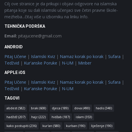
Cilj ove stranice je da prikupi i objavi odgovore na islamska
pitanja koje su dali islamski učenjaci sve četiri pravne škole-
mezheba...čitaj više u izborniku na linku Info.
TEHNIČKA PODRŠKA
Email:
pitajucene@gmail.com
ANDROID
Pitaj Učene
|
Islamski Kviz
|
Namaz korak po korak
|
Sufara
|
Tedžvid
|
Kur'anske Poruke
|
N-UM
|
Minber
APPLE iOS
Pitaj Učene
|
Islamski Kviz
|
Namaz korak po korak
|
Sufara
|
Tedžvid
|
Kur'anske Poruke
|
N-UM
TAGOVI
abdest
(582)
brak
(608)
djeca
(189)
dova
(490)
hadis
(340)
hadždž
(207)
hajz
(222)
hidžab
(187)
islam
(353)
kako postupiti
(236)
kur'an
(580)
kurban
(190)
liječenje
(190)