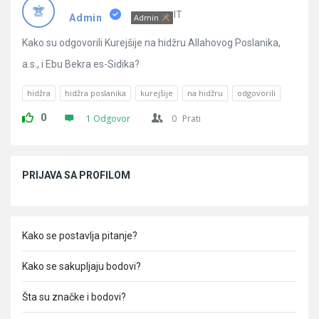
Pitanja
IT
Admin
Admin
Kako su odgovorili Kurejšije na hidžru Allahovog Poslanika,
a.s., i Ebu Bekra es-Sidika?
hidžra
hidžra poslanika
kurejšije
na hidžru
odgovorili
0
1 Odgovor
0
Prati
Sidebar
PRIJAVA SA PROFILOM
Kako se postavlja pitanje?
Kako se sakupljaju bodovi?
Šta su značke i bodovi?