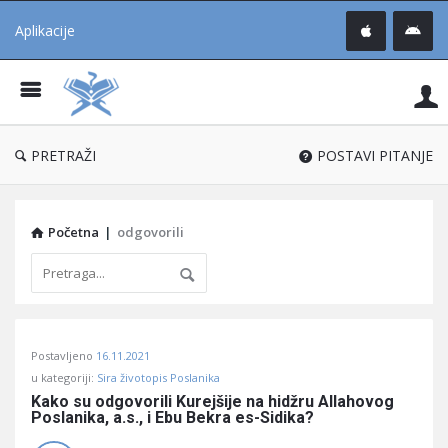
Aplikacije
Pit
Uč
®
PRETRAŽI
POSTAVI PITANJE
Početna
|
odgovorili
Pitaj
Postavljeno
16.11.2021
Učene
u kategoriji:
Sira životopis Poslanika
®
Kako su odgovorili Kurejšije na hidžru Allahovog 
Poslanika, a.s., i Ebu Bekra es-Sidika?
Latest