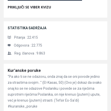
PRIKLJUČI SE VIBER KVIZU
STATISTIKA SADRŽAJA
Pitanja :
22.415
Odgovora :
22.775
Reg. članova :
9.863
Članci
Kur'anske poruke
“Pa ako ti se ne odazovu, onda znaj da se oni povode jedino
za strastima svojim…” (El-Kasas, 50) (Ovo je) dokaz da svako
onaj ko se ne odazove Poslaniku i povede se za riječima
suprotnim riječima Poslanika, on nije krenuo (putem) upute,
već je krenuo (putem) strasti. (Tefsir Es-Sa'di)
#kuranske_poruke