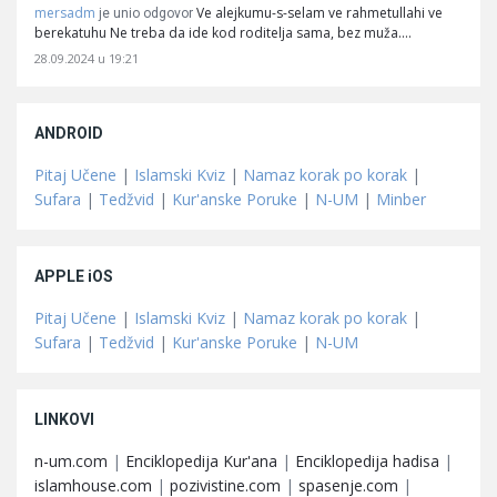
mersadm
Ve alejkumu-s-selam ve rahmetullahi ve
je unio odgovor
berekatuhu Ne treba da ide kod roditelja sama, bez muža.…
28.09.2024 u 19:21
ANDROID
Pitaj Učene
|
Islamski Kviz
|
Namaz korak po korak
|
Sufara
|
Tedžvid
|
Kur'anske Poruke
|
N-UM
|
Minber
APPLE iOS
Pitaj Učene
|
Islamski Kviz
|
Namaz korak po korak
|
Sufara
|
Tedžvid
|
Kur'anske Poruke
|
N-UM
LINKOVI
n-um.com
|
Enciklopedija Kur'ana
|
Enciklopedija hadisa
|
islamhouse.com
|
pozivistine.com
|
spasenje.com
|