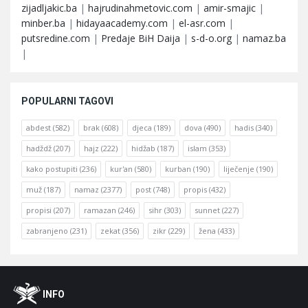
zijadljakic.ba
|
hajrudinahmetovic.com
|
amir-smajic
|
minber.ba
|
hidayaacademy.com
|
el-asr.com
|
putsredine.com
|
Predaje BiH Daija
|
s-d-o.org
|
namaz.ba
|
POPULARNI TAGOVI
abdest
(582)
brak
(608)
djeca
(189)
dova
(490)
hadis
(340)
hadždž
(207)
hajz
(222)
hidžab
(187)
islam
(353)
kako postupiti
(236)
kur'an
(580)
kurban
(190)
liječenje
(190)
muž
(187)
namaz
(2377)
post
(748)
propis
(432)
propisi
(207)
ramazan
(246)
sihr
(303)
sunnet
(227)
zabranjeno
(231)
zekat
(356)
zikr
(229)
žena
(433)
Footer
O
INFO