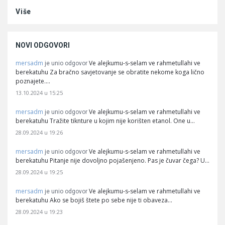
Više
NOVI ODGOVORI
mersadm
Ve alejkumu-s-selam ve rahmetullahi ve
je unio odgovor
berekatuhu Za bračno savjetovanje se obratite nekome koga lično
poznajete.…
13.10.2024 u 15:25
mersadm
Ve alejkumu-s-selam ve rahmetullahi ve
je unio odgovor
berekatuhu Tražite tiknture u kojim nije korišten etanol. One u…
28.09.2024 u 19:26
mersadm
Ve alejkumu-s-selam ve rahmetullahi ve
je unio odgovor
berekatuhu Pitanje nije dovoljno pojašenjeno. Pas je čuvar čega? U…
28.09.2024 u 19:25
mersadm
Ve alejkumu-s-selam ve rahmetullahi ve
je unio odgovor
berekatuhu Ako se bojiš štete po sebe nije ti obaveza…
28.09.2024 u 19:23