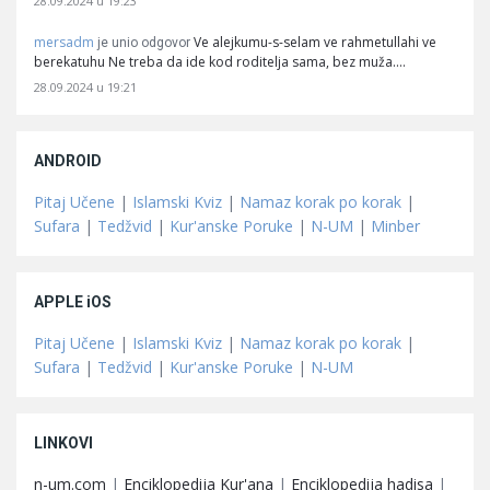
28.09.2024 u 19:23
mersadm
Ve alejkumu-s-selam ve rahmetullahi ve
je unio odgovor
berekatuhu Ne treba da ide kod roditelja sama, bez muža.…
28.09.2024 u 19:21
ANDROID
Pitaj Učene
|
Islamski Kviz
|
Namaz korak po korak
|
Sufara
|
Tedžvid
|
Kur'anske Poruke
|
N-UM
|
Minber
APPLE iOS
Pitaj Učene
|
Islamski Kviz
|
Namaz korak po korak
|
Sufara
|
Tedžvid
|
Kur'anske Poruke
|
N-UM
LINKOVI
n-um.com
|
Enciklopedija Kur'ana
|
Enciklopedija hadisa
|