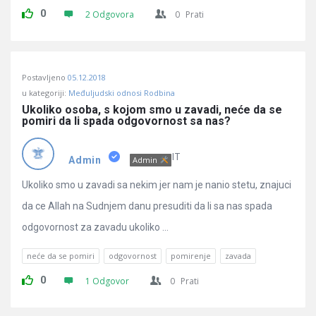
0
2 Odgovora
0
Prati
Postavljeno
05.12.2018
u kategoriji:
Međuljudski odnosi Rodbina
Ukoliko osoba, s kojom smo u zavadi, neće da se 
pomiri da li spada odgovornost sa nas?
IT
Admin
Admin
Ukoliko smo u zavadi sa nekim jer nam je nanio stetu, znajuci
da ce Allah na Sudnjem danu presuditi da li sa nas spada
odgovornost za zavadu ukoliko ...
neće da se pomiri
odgovornost
pomirenje
zavada
0
1 Odgovor
0
Prati