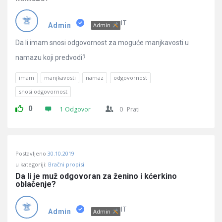
IT
Admin
Admin
Da li imam snosi odgovornost za moguće manjkavosti u
namazu koji predvodi?
imam
manjkavosti
namaz
odgovornost
snosi odgovornost
0
1 Odgovor
0
Prati
Postavljeno
30.10.2019
u kategoriji:
Bračni propisi
Da li je muž odgovoran za ženino i kćerkino 
oblačenje?
IT
Admin
Admin