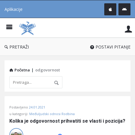
Aplikacije
Pit
Uč
®
PRETRAŽI
POSTAVI PITANJE
Početna
|
odgovornost
Pitaj
Postavljeno
24.01.2021
Učene
u kategoriji:
Međuljudski odnosi Rodbina
®
Kolika je odgovornost prihvatiti se vlasti i pozicija?
Latest