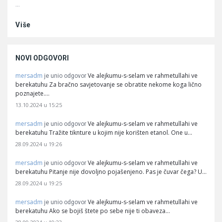
...
Više
NOVI ODGOVORI
mersadm
Ve alejkumu-s-selam ve rahmetullahi ve
je unio odgovor
berekatuhu Za bračno savjetovanje se obratite nekome koga lično
poznajete.…
13.10.2024 u 15:25
mersadm
Ve alejkumu-s-selam ve rahmetullahi ve
je unio odgovor
berekatuhu Tražite tiknture u kojim nije korišten etanol. One u…
28.09.2024 u 19:26
mersadm
Ve alejkumu-s-selam ve rahmetullahi ve
je unio odgovor
berekatuhu Pitanje nije dovoljno pojašenjeno. Pas je čuvar čega? U…
28.09.2024 u 19:25
mersadm
Ve alejkumu-s-selam ve rahmetullahi ve
je unio odgovor
berekatuhu Ako se bojiš štete po sebe nije ti obaveza…