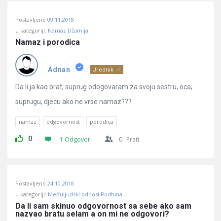
Postavljeno
09.11.2018
u kategoriji:
Namaz Džamija
Namaz i porodica
Adnan
Urednik
Da li ja kao brat, suprug odogovaram za svoju sestru, oca,
suprugu, djecu ako ne vrse namaz???
namaz
odgovornost
porodica
0
1 Odgovor
0
Prati
Postavljeno
24.10.2018
u kategoriji:
Međuljudski odnosi Rodbina
Da li sam skinuo odgovornost sa sebe ako sam 
nazvao bratu selam a on mi ne odgovori?