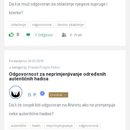
Da li je muž odgovoran za oblačenje njegove supruge i
kćerke?
oblačenje
odgovornost
ženino oblačenje
0
1 Odgovor
0
Prati
Postavljeno
20.03.2019
u kategoriji:
Pravila Propisi Fetve
Odgovornost za neprimjenjivanje određenih 
autentičnih hadisa
D. P.
Urednik
Da li će čovjek biti odgovoran na Ahiretu ako ne primjenjuje
neke autentične hadise?
autentični
hadis
neprimjenjivanje
odgovornost