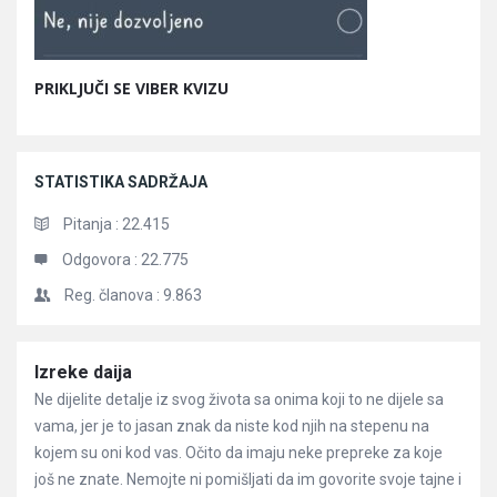
PRIKLJUČI SE VIBER KVIZU
STATISTIKA SADRŽAJA
Pitanja :
22.415
Odgovora :
22.775
Reg. članova :
9.863
Članci
Izreke daija
Ne dijelite detalje iz svog života sa onima koji to ne dijele sa
vama, jer je to jasan znak da niste kod njih na stepenu na
kojem su oni kod vas. Očito da imaju neke prepreke za koje
još ne znate. Nemojte ni pomišljati da im govorite svoje tajne i