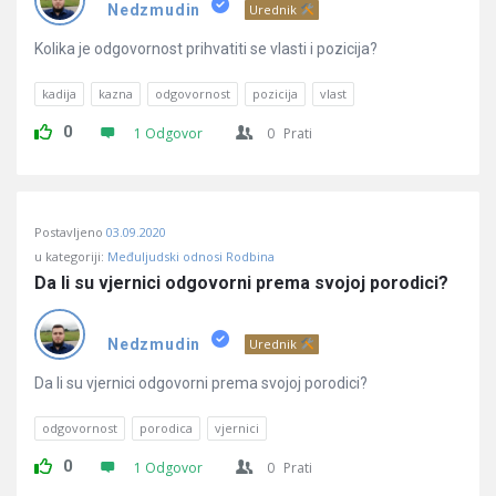
Pitanja
Nedzmudin
Urednik
Kolika je odgovornost prihvatiti se vlasti i pozicija?
kadija
kazna
odgovornost
pozicija
vlast
0
1 Odgovor
0
Prati
Postavljeno
03.09.2020
u kategoriji:
Međuljudski odnosi Rodbina
Da li su vjernici odgovorni prema svojoj porodici?
Nedzmudin
Urednik
Da li su vjernici odgovorni prema svojoj porodici?
odgovornost
porodica
vjernici
0
1 Odgovor
0
Prati