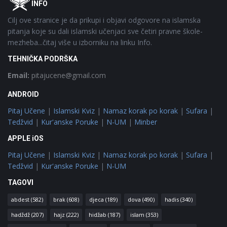
INFO
Cilj ove stranice je da prikupi i objavi odgovore na islamska
pitanja koje su dali islamski učenjaci sve četiri pravne škole-
mezheba...čitaj više u izborniku na linku Info.
TEHNIČKA PODRŠKA
Email:
pitajucene@gmail.com
ANDROID
Pitaj Učene
|
Islamski Kviz
|
Namaz korak po korak
|
Sufara
|
Tedžvid
|
Kur'anske Poruke
|
N-UM
|
Minber
APPLE iOS
Pitaj Učene
|
Islamski Kviz
|
Namaz korak po korak
|
Sufara
|
Tedžvid
|
Kur'anske Poruke
|
N-UM
TAGOVI
abdest
(582)
brak
(608)
djeca
(189)
dova
(490)
hadis
(340)
hadždž
(207)
hajz
(222)
hidžab
(187)
islam
(353)