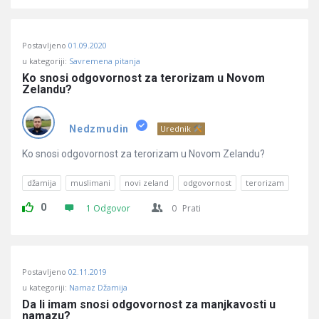
Postavljeno
01.09.2020
u kategoriji:
Savremena pitanja
Ko snosi odgovornost za terorizam u Novom 
Zelandu?
Nedzmudin
Urednik
Ko snosi odgovornost za terorizam u Novom Zelandu?
džamija
muslimani
novi zeland
odgovornost
terorizam
0
1 Odgovor
0
Prati
Postavljeno
02.11.2019
u kategoriji:
Namaz Džamija
Da li imam snosi odgovornost za manjkavosti u 
namazu?