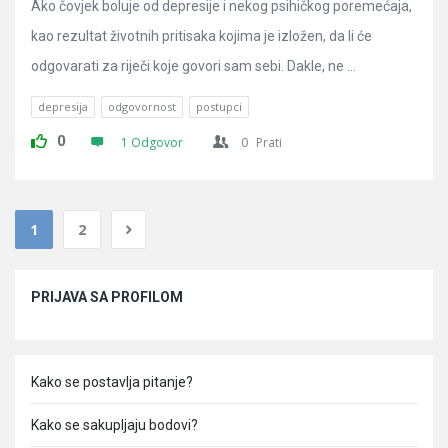
Ako čovjek boluje od depresije i nekog psihičkog poremećaja,
kao rezultat životnih pritisaka kojima je izložen, da li će
odgovarati za riječi koje govori sam sebi. Dakle, ne ...
depresija
odgovornost
postupci
0
1 Odgovor
0
Prati
1
2
Sidebar
PRIJAVA SA PROFILOM
Kako se postavlja pitanje?
Kako se sakupljaju bodovi?