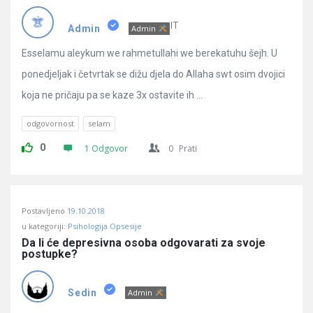
IT
Admin
Admin
Esselamu aleykum we rahmetullahi we berekatuhu šejh. U
ponedjeljak i četvrtak se dižu djela do Allaha swt osim dvojici
koja ne pričaju pa se kaze 3x ostavite ih ...
odgovornost
selam
0
1 Odgovor
0
Prati
Postavljeno
19.10.2018
u kategoriji:
Psihologija Opsesije
Da li će depresivna osoba odgovarati za svoje 
postupke?
Sedin
Admin