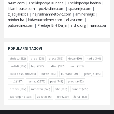
n-um.com
|
Enciklopedija Kur'ana
|
Enciklopedija hadisa
|
islamhouse.com
|
pozivistine.com
|
spasenje.com
|
zijadljakic.ba
|
hajrudinahmetovic.com
|
amir-smajic
|
minber.ba
|
hidayaacademy.com
|
el-asr.com
|
putsredine.com
|
Predaje BiH Daija
|
s-d-o.org
|
namaz.ba
|
POPULARNI TAGOVI
abdest
(582)
brak
(608)
djeca
(189)
dova
(490)
hadis
(340)
hadždž
(207)
hajz
(222)
hidžab
(187)
islam
(353)
kako postupiti
(236)
kur'an
(580)
kurban
(190)
liječenje
(190)
muž
(187)
namaz
(2377)
post
(748)
propis
(432)
propisi
(207)
ramazan
(246)
sihr
(303)
sunnet
(227)
zabranjeno
(231)
zekat
(356)
zikr
(229)
žena
(433)