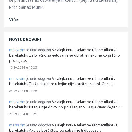
se prednost nad ostvarenjem koristi.'“ (Šejh Sa'd El-Haslan).
Prof. Senad Muhić
Više
NOVI ODGOVORI
mersadm
Ve alejkumu-s-selam ve rahmetullahi ve
je unio odgovor
berekatuhu Za bračno savjetovanje se obratite nekome koga lično
poznajete.…
13.10.2024 u 15:25
mersadm
Ve alejkumu-s-selam ve rahmetullahi ve
je unio odgovor
berekatuhu Tražite tiknture u kojim nije korišten etanol. One u…
28.09.2024 u 19:26
mersadm
Ve alejkumu-s-selam ve rahmetullahi ve
je unio odgovor
berekatuhu Pitanje nije dovoljno pojašenjeno. Pas je čuvar čega? U…
28.09.2024 u 19:25
mersadm
Ve alejkumu-s-selam ve rahmetullahi ve
je unio odgovor
berekatuhu Ako se bojiš štete po sebe nije ti obaveza…