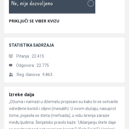
PRIKLJUČI SE VIBER KVIZU
STATISTIKA SADRŽAJA
Pitanja :
22.415
Odgovora :
22.775
Reg. članova :
9.863
Članci
Izreke daija
„Džuma i namazi u džematu propisani su kako bi se ostvarile
određene koristi i ciljevi (mesalih). U ovom slučaju, nasuprot
tome, pojavila se šteta (mefsada), u vidu širenja zaraze
među ljudima. Šerijatsko pravilo kaže: ‘Uklanjanju štete daje