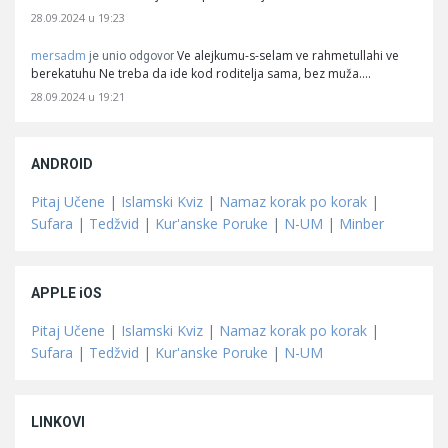
28.09.2024 u 19:23
mersadm
Ve alejkumu-s-selam ve rahmetullahi ve
je unio odgovor
berekatuhu Ne treba da ide kod roditelja sama, bez muža.…
28.09.2024 u 19:21
ANDROID
Pitaj Učene
|
Islamski Kviz
|
Namaz korak po korak
|
Sufara
|
Tedžvid
|
Kur'anske Poruke
|
N-UM
|
Minber
APPLE iOS
Pitaj Učene
|
Islamski Kviz
|
Namaz korak po korak
|
Sufara
|
Tedžvid
|
Kur'anske Poruke
|
N-UM
LINKOVI