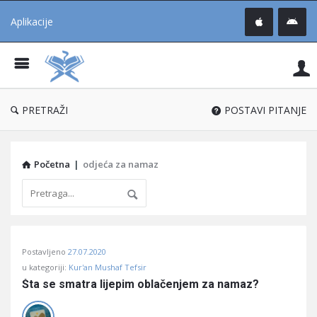
Aplikacije
Pit
Uč
®
PRETRAŽI
POSTAVI PITANJE
Početna
|
odjeća za namaz
Pitaj
Postavljeno
27.07.2020
Učene
u kategoriji:
Kur'an Mushaf Tefsir
®
Šta se smatra lijepim oblačenjem za namaz?
Latest