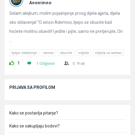
Pitanja
Anonimno
Selam alejkum, molim pojašnjenje prvog dijela ajjeta, dijela
oko oblacenja! “O sinovi Ademovi, lijepo se obucite kad
hoćete molitvu obaviti! I jedite i pijte, samo ne pretjerujte; On
...
lijepo oblačenje
namaz
obucite
odječa
odjeća za namaz
1
1 Odgovor
0
Prati
Sidebar
PRIJAVA SA PROFILOM
Kako se postavlja pitanje?
Kako se sakupljaju bodovi?