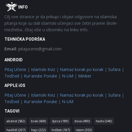
Footer
O
INFO
Cilj ove stranice je da prikupi i objavi odgovore na islamska
pitanja koje su dali islamski učenjaci sve četiri pravne škole-
mezheba...čitaj više u izborniku na linku Info.
TEHNIČKA PODRŠKA
Email:
pitajucene@gmail.com
ANDROID
Pitaj Učene
|
Islamski Kviz
|
Namaz korak po korak
|
Sufara
|
Tedžvid
|
Kur'anske Poruke
|
N-UM
|
Minber
APPLE iOS
Pitaj Učene
|
Islamski Kviz
|
Namaz korak po korak
|
Sufara
|
Tedžvid
|
Kur'anske Poruke
|
N-UM
TAGOVI
abdest
(582)
brak
(608)
djeca
(189)
dova
(490)
hadis
(340)
hadždž
(207)
hajz
(222)
hidžab
(187)
islam
(353)