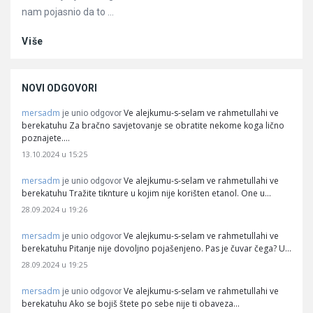
nam pojasnio da to ...
Više
NOVI ODGOVORI
mersadm
Ve alejkumu-s-selam ve rahmetullahi ve
je unio odgovor
berekatuhu Za bračno savjetovanje se obratite nekome koga lično
poznajete.…
13.10.2024 u 15:25
mersadm
Ve alejkumu-s-selam ve rahmetullahi ve
je unio odgovor
berekatuhu Tražite tiknture u kojim nije korišten etanol. One u…
28.09.2024 u 19:26
mersadm
Ve alejkumu-s-selam ve rahmetullahi ve
je unio odgovor
berekatuhu Pitanje nije dovoljno pojašenjeno. Pas je čuvar čega? U…
28.09.2024 u 19:25
mersadm
Ve alejkumu-s-selam ve rahmetullahi ve
je unio odgovor
berekatuhu Ako se bojiš štete po sebe nije ti obaveza…