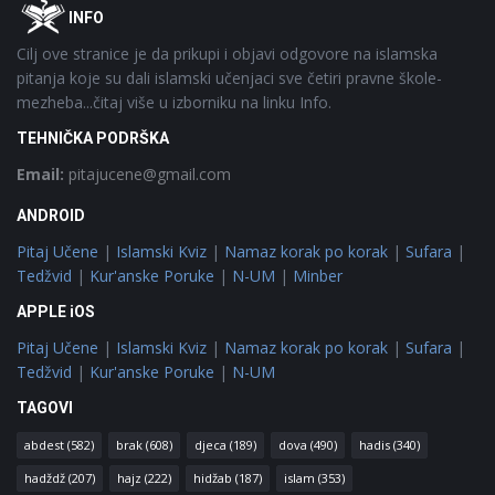
Footer
O
INFO
Cilj ove stranice je da prikupi i objavi odgovore na islamska
pitanja koje su dali islamski učenjaci sve četiri pravne škole-
mezheba...čitaj više u izborniku na linku Info.
TEHNIČKA PODRŠKA
Email:
pitajucene@gmail.com
ANDROID
Pitaj Učene
|
Islamski Kviz
|
Namaz korak po korak
|
Sufara
|
Tedžvid
|
Kur'anske Poruke
|
N-UM
|
Minber
APPLE iOS
Pitaj Učene
|
Islamski Kviz
|
Namaz korak po korak
|
Sufara
|
Tedžvid
|
Kur'anske Poruke
|
N-UM
TAGOVI
abdest
(582)
brak
(608)
djeca
(189)
dova
(490)
hadis
(340)
hadždž
(207)
hajz
(222)
hidžab
(187)
islam
(353)