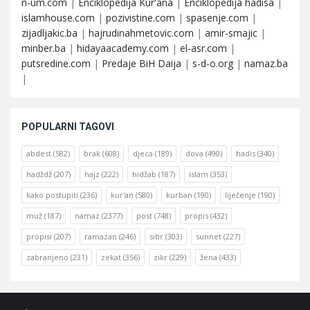
n-um.com
|
Enciklopedija Kur'ana
|
Enciklopedija hadisa
|
islamhouse.com
|
pozivistine.com
|
spasenje.com
|
zijadljakic.ba
|
hajrudinahmetovic.com
|
amir-smajic
|
minber.ba
|
hidayaacademy.com
|
el-asr.com
|
putsredine.com
|
Predaje BiH Daija
|
s-d-o.org
|
namaz.ba
|
POPULARNI TAGOVI
abdest
(582)
brak
(608)
djeca
(189)
dova
(490)
hadis
(340)
hadždž
(207)
hajz
(222)
hidžab
(187)
islam
(353)
kako postupiti
(236)
kur'an
(580)
kurban
(190)
liječenje
(190)
muž
(187)
namaz
(2377)
post
(748)
propis
(432)
propisi
(207)
ramazan
(246)
sihr
(303)
sunnet
(227)
zabranjeno
(231)
zekat
(356)
zikr
(229)
žena
(433)