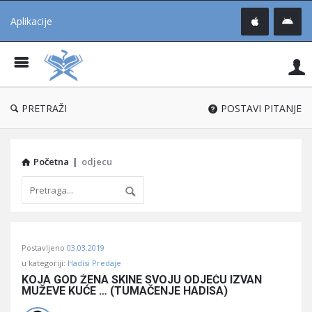
Aplikacije
Pit
Uč
®
PRETRAŽI
POSTAVI PITANJE
Početna
|
odjecu
Pitaj
Postavljeno
03.03.2019
Učene
u kategoriji:
Hadisi Predaje
®
KOJA GOD ŽENA SKINE SVOJU ODJEĆU IZVAN 
MUŽEVE KUĆE … (TUMAČENJE HADISA)
Latest