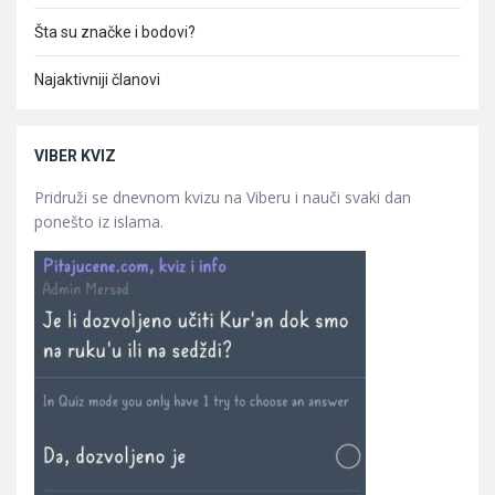
Šta su značke i bodovi?
Najaktivniji članovi
VIBER KVIZ
Pridruži se dnevnom kvizu na Viberu i nauči svaki dan
ponešto iz islama.