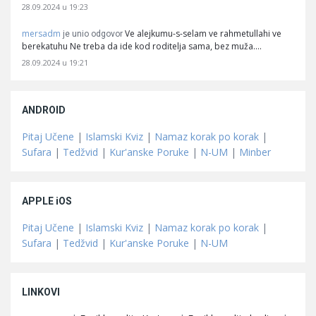
28.09.2024 u 19:23
mersadm
Ve alejkumu-s-selam ve rahmetullahi ve
je unio odgovor
berekatuhu Ne treba da ide kod roditelja sama, bez muža.…
28.09.2024 u 19:21
ANDROID
Pitaj Učene
|
Islamski Kviz
|
Namaz korak po korak
|
Sufara
|
Tedžvid
|
Kur'anske Poruke
|
N-UM
|
Minber
APPLE iOS
Pitaj Učene
|
Islamski Kviz
|
Namaz korak po korak
|
Sufara
|
Tedžvid
|
Kur'anske Poruke
|
N-UM
LINKOVI