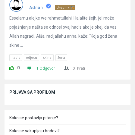
Pitanja
Adnan
Urednik
Esselamu alejke we rahmetullahi. Halalite šejh, jel može
pojašnjenje našta se odnosi ovaj hadis ako je okej, da vas
Allah nagradi. Aiša, radijallahu anha, kaže: “Koja god žena
skine ...
hadis
odjecu
skine
žena
0
1 Odgovor
0
Prati
Sidebar
PRIJAVA SA PROFILOM
Kako se postavlja pitanje?
Kako se sakupljaju bodovi?