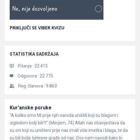
PRIKLJUČI SE VIBER KVIZU
STATISTIKA SADRŽAJA
Pitanja :
22.415
Odgovora :
22.775
Reg. članova :
9.863
Članci
Kur'anske poruke
“A koliko smo Mi prije njih naroda uništili koji su blagom i
izgledom bolji bili?!” (Merjem, 74) Allah nas obaviještava da
su oni koji su uništeni prije nas imali više imetka i blaga, te da
su bili bolje tjelesne građe od nas. Ovo nam navodi kako bi