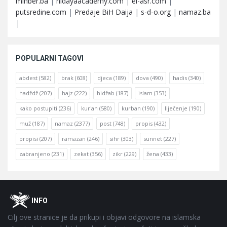
minber.ba
|
hidayaacademy.com
|
el-asr.com
|
putsredine.com
|
Predaje BiH Daija
|
s-d-o.org
|
namaz.ba
|
POPULARNI TAGOVI
abdest
(582)
brak
(608)
djeca
(189)
dova
(490)
hadis
(340)
hadždž
(207)
hajz
(222)
hidžab
(187)
islam
(353)
kako postupiti
(236)
kur'an
(580)
kurban
(190)
liječenje
(190)
muž
(187)
namaz
(2377)
post
(748)
propis
(432)
propisi
(207)
ramazan
(246)
sihr
(303)
sunnet
(227)
zabranjeno
(231)
zekat
(356)
zikr
(229)
žena
(433)
Footer
O
INFO
Cilj ove stranice je da prikupi i objavi odgovore na islamska