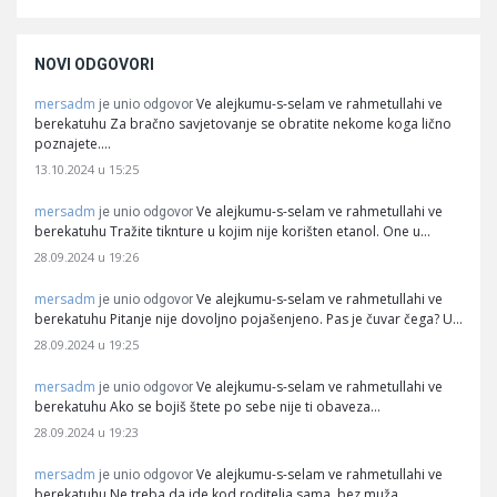
NOVI ODGOVORI
mersadm
Ve alejkumu-s-selam ve rahmetullahi ve
je unio odgovor
berekatuhu Za bračno savjetovanje se obratite nekome koga lično
poznajete.…
13.10.2024 u 15:25
mersadm
Ve alejkumu-s-selam ve rahmetullahi ve
je unio odgovor
berekatuhu Tražite tiknture u kojim nije korišten etanol. One u…
28.09.2024 u 19:26
mersadm
Ve alejkumu-s-selam ve rahmetullahi ve
je unio odgovor
berekatuhu Pitanje nije dovoljno pojašenjeno. Pas je čuvar čega? U…
28.09.2024 u 19:25
mersadm
Ve alejkumu-s-selam ve rahmetullahi ve
je unio odgovor
berekatuhu Ako se bojiš štete po sebe nije ti obaveza…
28.09.2024 u 19:23
mersadm
Ve alejkumu-s-selam ve rahmetullahi ve
je unio odgovor
berekatuhu Ne treba da ide kod roditelja sama, bez muža.…