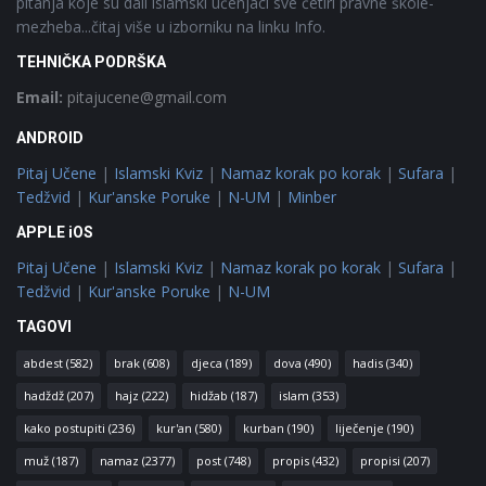
pitanja koje su dali islamski učenjaci sve četiri pravne škole-
mezheba...čitaj više u izborniku na linku Info.
TEHNIČKA PODRŠKA
Email:
pitajucene@gmail.com
ANDROID
Pitaj Učene
|
Islamski Kviz
|
Namaz korak po korak
|
Sufara
|
Tedžvid
|
Kur'anske Poruke
|
N-UM
|
Minber
APPLE iOS
Pitaj Učene
|
Islamski Kviz
|
Namaz korak po korak
|
Sufara
|
Tedžvid
|
Kur'anske Poruke
|
N-UM
TAGOVI
abdest
(582)
brak
(608)
djeca
(189)
dova
(490)
hadis
(340)
hadždž
(207)
hajz
(222)
hidžab
(187)
islam
(353)
kako postupiti
(236)
kur'an
(580)
kurban
(190)
liječenje
(190)
muž
(187)
namaz
(2377)
post
(748)
propis
(432)
propisi
(207)