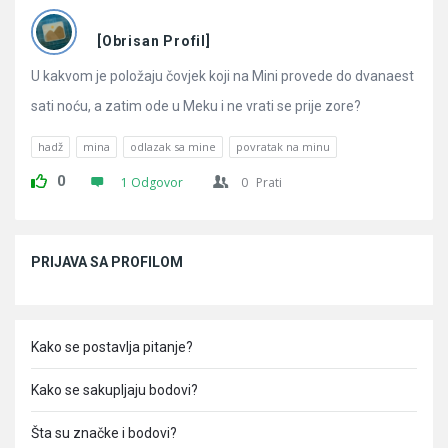
Pitanja
[Obrisan Profil]
U kakvom je položaju čovjek koji na Mini provede do dvanaest
sati noću, a zatim ode u Meku i ne vrati se prije zore?
hadž
mina
odlazak sa mine
povratak na minu
0
1 Odgovor
0
Prati
Sidebar
PRIJAVA SA PROFILOM
Kako se postavlja pitanje?
Kako se sakupljaju bodovi?
Šta su značke i bodovi?