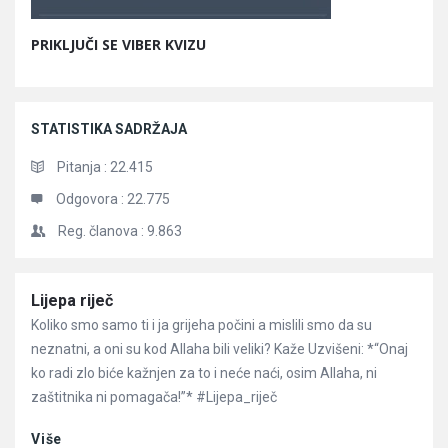
PRIKLJUČI SE VIBER KVIZU
STATISTIKA SADRŽAJA
Pitanja :
22.415
Odgovora :
22.775
Reg. članova :
9.863
Članci
Lijepa riječ
Koliko smo samo ti i ja grijeha počini a mislili smo da su
neznatni, a oni su kod Allaha bili veliki? Kaže Uzvišeni: *“Onaj
ko radi zlo biće kažnjen za to i neće naći, osim Allaha, ni
zaštitnika ni pomagača!”* #Lijepa_riječ
Više