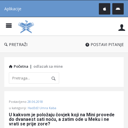
Aplikacije
Pit
Uč
®
PRETRAŽI
POSTAVI PITANJE
Početna
|
odlazak sa mine
Pitaj
Postavljeno
28.06.2018
Učene
u kategoriji:
Hadždž Umra Kaba
®
U kakvom je položaju čovjek koji na Mini provede 
do dvanaest sati noću, a zatim ode u Meku i ne 
Latest
vrati se prije zore?