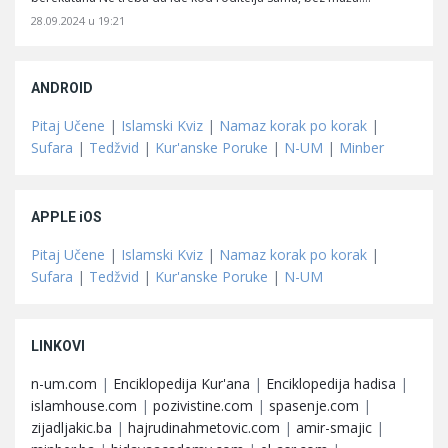
28.09.2024 u 19:21
ANDROID
Pitaj Učene
|
Islamski Kviz
|
Namaz korak po korak
|
Sufara
|
Tedžvid
|
Kur'anske Poruke
|
N-UM
|
Minber
APPLE iOS
Pitaj Učene
|
Islamski Kviz
|
Namaz korak po korak
|
Sufara
|
Tedžvid
|
Kur'anske Poruke
|
N-UM
LINKOVI
n-um.com
|
Enciklopedija Kur'ana
|
Enciklopedija hadisa
|
islamhouse.com
|
pozivistine.com
|
spasenje.com
|
zijadljakic.ba
|
hajrudinahmetovic.com
|
amir-smajic
|