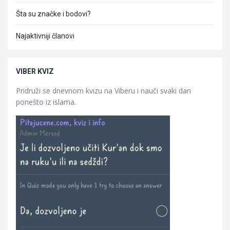
Šta su značke i bodovi?
Najaktivniji članovi
VIBER KVIZ
Pridruži se dnevnom kvizu na Viberu i nauči svaki dan
ponešto iz islama.