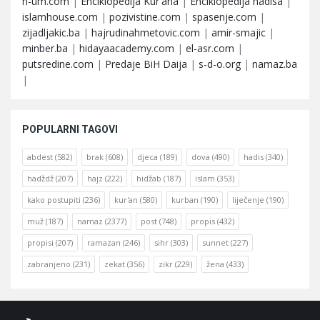
n-um.com
|
Enciklopedija Kur'ana
|
Enciklopedija hadisa
|
islamhouse.com
|
pozivistine.com
|
spasenje.com
|
zijadljakic.ba
|
hajrudinahmetovic.com
|
amir-smajic
|
minber.ba
|
hidayaacademy.com
|
el-asr.com
|
putsredine.com
|
Predaje BiH Daija
|
s-d-o.org
|
namaz.ba
|
POPULARNI TAGOVI
abdest
(582)
brak
(608)
djeca
(189)
dova
(490)
hadis
(340)
hadždž
(207)
hajz
(222)
hidžab
(187)
islam
(353)
kako postupiti
(236)
kur'an
(580)
kurban
(190)
liječenje
(190)
muž
(187)
namaz
(2377)
post
(748)
propis
(432)
propisi
(207)
ramazan
(246)
sihr
(303)
sunnet
(227)
zabranjeno
(231)
zekat
(356)
zikr
(229)
žena
(433)