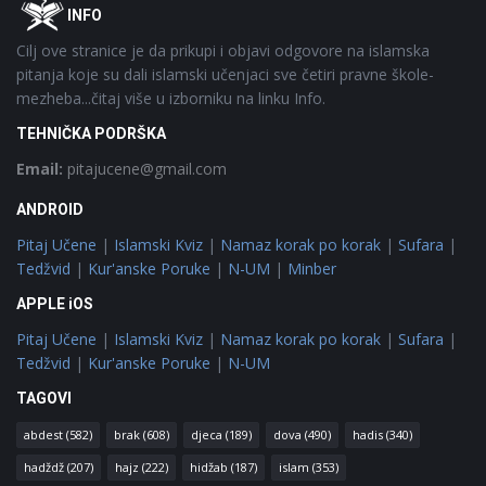
Footer
O
INFO
Cilj ove stranice je da prikupi i objavi odgovore na islamska
pitanja koje su dali islamski učenjaci sve četiri pravne škole-
mezheba...čitaj više u izborniku na linku Info.
TEHNIČKA PODRŠKA
Email:
pitajucene@gmail.com
ANDROID
Pitaj Učene
|
Islamski Kviz
|
Namaz korak po korak
|
Sufara
|
Tedžvid
|
Kur'anske Poruke
|
N-UM
|
Minber
APPLE iOS
Pitaj Učene
|
Islamski Kviz
|
Namaz korak po korak
|
Sufara
|
Tedžvid
|
Kur'anske Poruke
|
N-UM
TAGOVI
abdest
(582)
brak
(608)
djeca
(189)
dova
(490)
hadis
(340)
hadždž
(207)
hajz
(222)
hidžab
(187)
islam
(353)