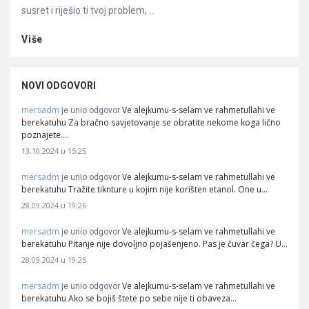
susret i riješio ti tvoj problem, ...
Više
NOVI ODGOVORI
mersadm
Ve alejkumu-s-selam ve rahmetullahi ve
je unio odgovor
berekatuhu Za bračno savjetovanje se obratite nekome koga lično
poznajete.…
13.10.2024 u 15:25
mersadm
Ve alejkumu-s-selam ve rahmetullahi ve
je unio odgovor
berekatuhu Tražite tiknture u kojim nije korišten etanol. One u…
28.09.2024 u 19:26
mersadm
Ve alejkumu-s-selam ve rahmetullahi ve
je unio odgovor
berekatuhu Pitanje nije dovoljno pojašenjeno. Pas je čuvar čega? U…
28.09.2024 u 19:25
mersadm
Ve alejkumu-s-selam ve rahmetullahi ve
je unio odgovor
berekatuhu Ako se bojiš štete po sebe nije ti obaveza…