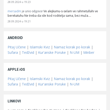
28.09.2024 u 19:23
mersadm
Ve alejkumu-s-selam ve rahmetullahi ve
je unio odgovor
berekatuhu Ne treba da ide kod roditelja sama, bez muža.…
28.09.2024 u 19:21
ANDROID
Pitaj Učene
|
Islamski Kviz
|
Namaz korak po korak
|
Sufara
|
Tedžvid
|
Kur'anske Poruke
|
N-UM
|
Minber
APPLE iOS
Pitaj Učene
|
Islamski Kviz
|
Namaz korak po korak
|
Sufara
|
Tedžvid
|
Kur'anske Poruke
|
N-UM
LINKOVI