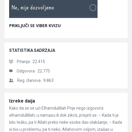
PRIKLJUČI SE VIBER KVIZU
STATISTIKA SADRŽAJA
Pitanja :
22.415
Odgovora :
22.775
Reg. članova :
9.863
Članci
Izreke daija
Kako da se se uči Elhamdulillah Prije nego izgovoriš
elhamdullillah, u namazu ili dok zikriš, prisjeti se: – Kada ti je
bilo teško, pa ti Allah preko neke osobe dao olakšanje, – Kada
si bio u problemu, pa ti neko, Allahovom voljom, izašao u