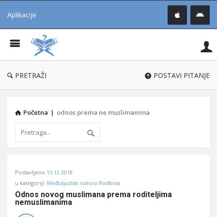
Aplikacije
Pit
Uč
®
PRETRAŽI
POSTAVI PITANJE
Početna
|
odnos prema ne muslimanima
Pitaj
Postavljeno
15.12.2018
Učene
u kategoriji:
Međuljudski odnosi Rodbina
®
Odnos novog muslimana prema roditeljima 
nemuslimanima
Latest