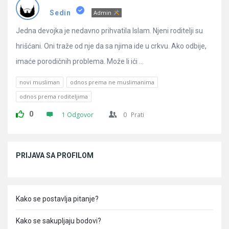
Pitanja
Sedin
Admin
Jedna devojka je nedavno prihvatila Islam. Njeni roditelji su
hrišćani. Oni traže od nje da sa njima ide u crkvu. Ako odbije,
imaće porodičnih problema. Može li ići ...
novi musliman
odnos prema ne muslimanima
odnos prema roditeljima
0
1 Odgovor
0
Prati
Sidebar
PRIJAVA SA PROFILOM
Kako se postavlja pitanje?
Kako se sakupljaju bodovi?