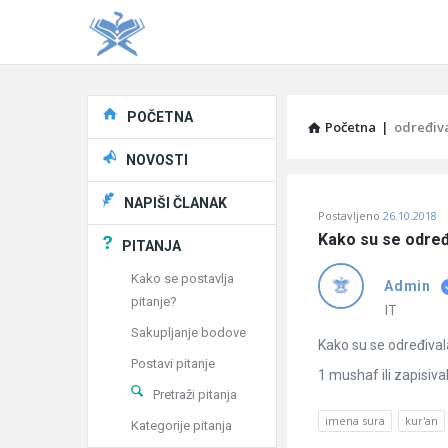
Explore
POČETNA
Početna
|
određiv
NOVOSTI
Pitaj
NAPIŠI ČLANAK
Postavljeno
26.10.2018
Učene
Kako su se određ
PITANJA
®
Kako se postavlja
Admin
pitanje?
Latest
IT
Sakupljanje bodove
Pitanja
Kako su se određival
Postavi pitanje
1 mushaf ili zapisiva
Pretraži pitanja
imena sura
kur'an
Kategorije pitanja