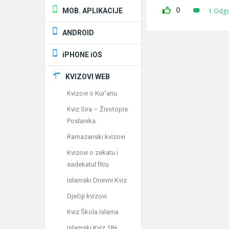
0
MOB. APLIKACIJE
1 Odg
ANDROID
iPHONE iOS
KVIZOVI WEB
Kvizovi o Kur'anu
Kviz Sira – Životopis
Poslanika
Ramazanski kvizovi
Kvizovi o zekatu i
sadekatul fitru
Islamski Dnevni Kviz
Dječiji kvizovi
Kviz Škola Islama
Islamski Kviz 18+