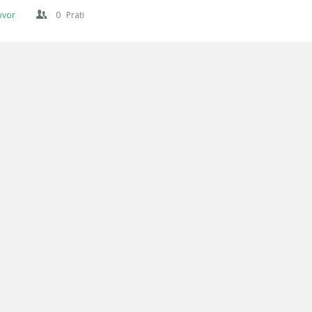
ovor
0
Prati