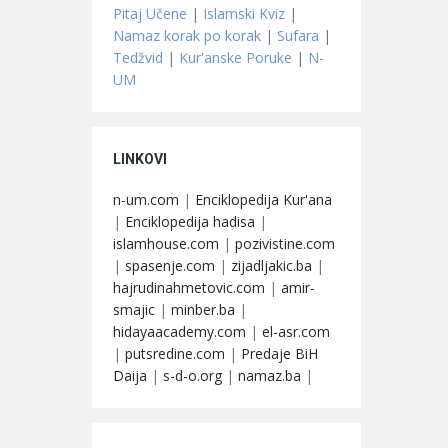
Pitaj Učene
|
Islamski Kviz
|
Namaz korak po korak
|
Sufara
|
Tedžvid
|
Kur'anske Poruke
|
N-
UM
LINKOVI
n-um.com
|
Enciklopedija Kur'ana
|
Enciklopedija hadisa
|
islamhouse.com
|
pozivistine.com
|
spasenje.com
|
zijadljakic.ba
|
hajrudinahmetovic.com
|
amir-
smajic
|
minber.ba
|
hidayaacademy.com
|
el-asr.com
|
putsredine.com
|
Predaje BiH
Daija
|
s-d-o.org
|
namaz.ba
|