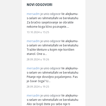
NOVI ODGOVORI
mersadm
Ve alejkumu-
je unio odgovor
s-selam ve rahmetullahi ve berekatuhu
Za bračno savjetovanje se obratite
nekome koga lično poznajete.…
13.10.2024 u 15:25
mersadm
Ve alejkumu-
je unio odgovor
s-selam ve rahmetullahi ve berekatuhu
Tražite tiknture u kojim nije korišten
etanol. One u…
28.09.2024 u 19:26
mersadm
Ve alejkumu-
je unio odgovor
s-selam ve rahmetullahi ve berekatuhu
Pitanje nije dovoljno pojašenjeno. Pas
je čuvar čega? U…
28.09.2024 u 19:25
mersadm
Ve alejkumu-
je unio odgovor
s-selam ve rahmetullahi ve berekatuhu
Ako se bojiš štete po sebe nije ti