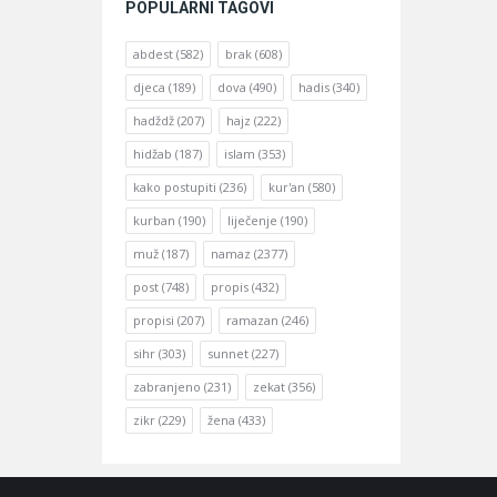
POPULARNI TAGOVI
abdest
(582)
brak
(608)
djeca
(189)
dova
(490)
hadis
(340)
hadždž
(207)
hajz
(222)
hidžab
(187)
islam
(353)
kako postupiti
(236)
kur'an
(580)
kurban
(190)
liječenje
(190)
muž
(187)
namaz
(2377)
post
(748)
propis
(432)
propisi
(207)
ramazan
(246)
sihr
(303)
sunnet
(227)
zabranjeno
(231)
zekat
(356)
zikr
(229)
žena
(433)