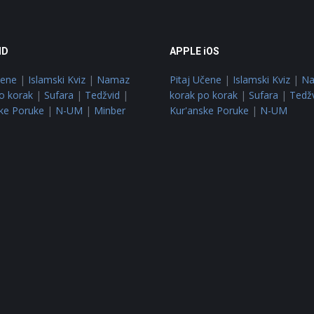
ID
APPLE iOS
čene
|
Islamski Kviz
|
Namaz
Pitaj Učene
|
Islamski Kviz
|
N
o korak
|
Sufara
|
Tedžvid
|
korak po korak
|
Sufara
|
Tedž
ke Poruke
|
N-UM
|
Minber
Kur'anske Poruke
|
N-UM