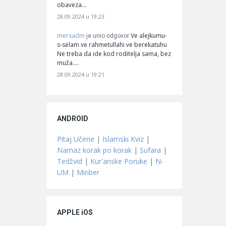
obaveza…
28.09.2024 u 19:23
mersadm
Ve alejkumu-
je unio odgovor
s-selam ve rahmetullahi ve berekatuhu
Ne treba da ide kod roditelja sama, bez
muža.…
28.09.2024 u 19:21
ANDROID
Pitaj Učene
|
Islamski Kviz
|
Namaz korak po korak
|
Sufara
|
Tedžvid
|
Kur'anske Poruke
|
N-
UM
|
Minber
APPLE iOS