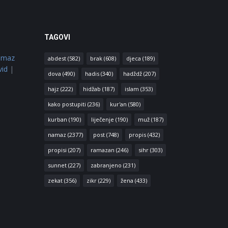
TAGOVI
amaz
abdest
(582)
brak
(608)
djeca
(189)
vid
|
dova
(490)
hadis
(340)
hadždž
(207)
hajz
(222)
hidžab
(187)
islam
(353)
kako postupiti
(236)
kur'an
(580)
kurban
(190)
liječenje
(190)
muž
(187)
namaz
(2377)
post
(748)
propis
(432)
propisi
(207)
ramazan
(246)
sihr
(303)
sunnet
(227)
zabranjeno
(231)
zekat
(356)
zikr
(229)
žena
(433)