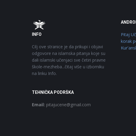
Footer
O
ANDRO
Pitaj U
INFO
korak p
Cilj ove stranice je da prikupi i objavi
Kur'ans
odgovore na islamska pitanja koje su
dali islamski učenjaci sve četiri pravne
škole-mezheba...čitaj više u izborniku
na linku Info.
TEHNIČKA PODRŠKA
Email:
pitajucene@gmail.com