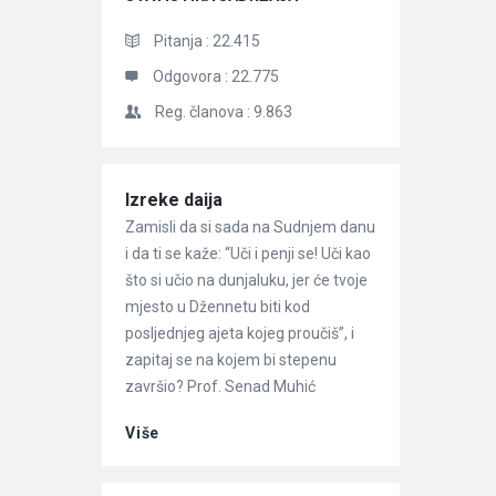
Pitanja :
22.415
Odgovora :
22.775
Reg. članova :
9.863
Članci
Izreke daija
Zamisli da si sada na Sudnjem danu
i da ti se kaže: “Uči i penji se! Uči kao
što si učio na dunjaluku, jer će tvoje
mjesto u Džennetu biti kod
posljednjeg ajeta kojeg proučiš”, i
zapitaj se na kojem bi stepenu
završio? Prof. Senad Muhić
Više