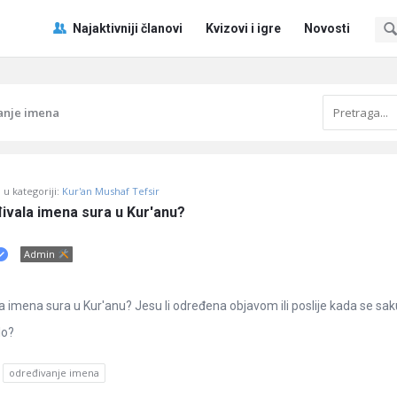
Pitaj
Pitaj
Najaktivniji članovi
Kvizovi i igre
Novosti
Učene
Učene
®
®
Navigacija
anje imena
u kategoriji:
Kur'an Mushaf Tefsir
ivala imena sura u Kur'anu?
Admin
a imena sura u Kur'anu? Jesu li određena objavom ili poslije kada se sak
lo?
određivanje imena