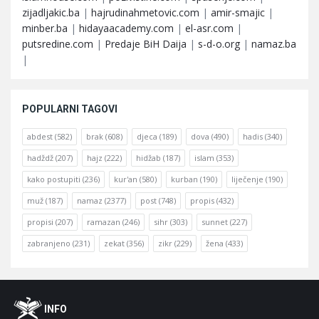
zijadljakic.ba
|
hajrudinahmetovic.com
|
amir-smajic
|
minber.ba
|
hidayaacademy.com
|
el-asr.com
|
putsredine.com
|
Predaje BiH Daija
|
s-d-o.org
|
namaz.ba
|
POPULARNI TAGOVI
abdest
(582)
brak
(608)
djeca
(189)
dova
(490)
hadis
(340)
hadždž
(207)
hajz
(222)
hidžab
(187)
islam
(353)
kako postupiti
(236)
kur'an
(580)
kurban
(190)
liječenje
(190)
muž
(187)
namaz
(2377)
post
(748)
propis
(432)
propisi
(207)
ramazan
(246)
sihr
(303)
sunnet
(227)
zabranjeno
(231)
zekat
(356)
zikr
(229)
žena
(433)
Footer
O
INFO