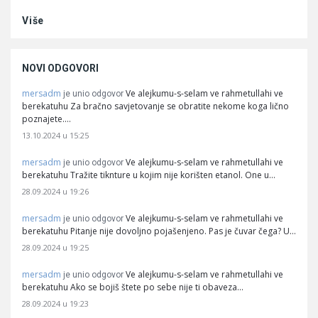
Više
NOVI ODGOVORI
mersadm
Ve alejkumu-s-selam ve rahmetullahi ve
je unio odgovor
berekatuhu Za bračno savjetovanje se obratite nekome koga lično
poznajete.…
13.10.2024 u 15:25
mersadm
Ve alejkumu-s-selam ve rahmetullahi ve
je unio odgovor
berekatuhu Tražite tiknture u kojim nije korišten etanol. One u…
28.09.2024 u 19:26
mersadm
Ve alejkumu-s-selam ve rahmetullahi ve
je unio odgovor
berekatuhu Pitanje nije dovoljno pojašenjeno. Pas je čuvar čega? U…
28.09.2024 u 19:25
mersadm
Ve alejkumu-s-selam ve rahmetullahi ve
je unio odgovor
berekatuhu Ako se bojiš štete po sebe nije ti obaveza…
28.09.2024 u 19:23