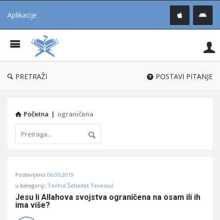
Aplikacije
Pit
Uč
®
PRETRAŽI
POSTAVI PITANJE
Početna
|
ograničena
Pitaj
Postavljeno
06.05.2019
Učene
u kategoriji:
Tevhid Šehadet Tevessul
®
Jesu li Allahova svojstva ograničena na osam ili ih 
ima više?
Latest