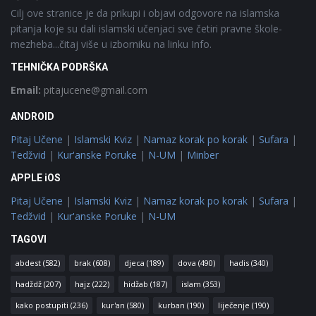
Cilj ove stranice je da prikupi i objavi odgovore na islamska
pitanja koje su dali islamski učenjaci sve četiri pravne škole-
mezheba...čitaj više u izborniku na linku Info.
TEHNIČKA PODRŠKA
Email:
pitajucene@gmail.com
ANDROID
Pitaj Učene
|
Islamski Kviz
|
Namaz korak po korak
|
Sufara
|
Tedžvid
|
Kur'anske Poruke
|
N-UM
|
Minber
APPLE iOS
Pitaj Učene
|
Islamski Kviz
|
Namaz korak po korak
|
Sufara
|
Tedžvid
|
Kur'anske Poruke
|
N-UM
TAGOVI
abdest
(582)
brak
(608)
djeca
(189)
dova
(490)
hadis
(340)
hadždž
(207)
hajz
(222)
hidžab
(187)
islam
(353)
kako postupiti
(236)
kur'an
(580)
kurban
(190)
liječenje
(190)