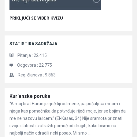
PRIKLJUČI SE VIBER KVIZU
STATISTIKA SADRŽAJA
Pitanja :
22.415
Odgovora :
22.775
Reg. članova :
9.863
Članci
Kur'anske poruke
“A moj brat Harun je rječitiji od mene, pa pošalji sa mnom i
njega kao pomoćnika da potvrđuje riječi moje, jer se bojim da
me ne nazovu lašcem.” (El-Kasas, 34) Nije sramota priznati
svoju slabost i zatražiti pomoć od drugih, kako bismo na
najbolji način odradili neki posao. Mi smo ...