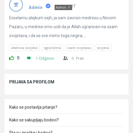
Pitanja
IT
Admin
Admin
Esselamu alejkum sejh, ja sam zavrsio medresu u Novom
Pazaru, u medresi smo ucili da je Allah ogranicen na osam
svojstava, i da se sve mimo toga negira, ...
allahova svojstva
ograničena
osam svojstava
svojstva
0
1 Odgovor
0
Prati
Sidebar
PRIJAVA SA PROFILOM
Kako se postavlja pitanje?
Kako se sakupljaju bodovi?
Šta su značke i bodovi?