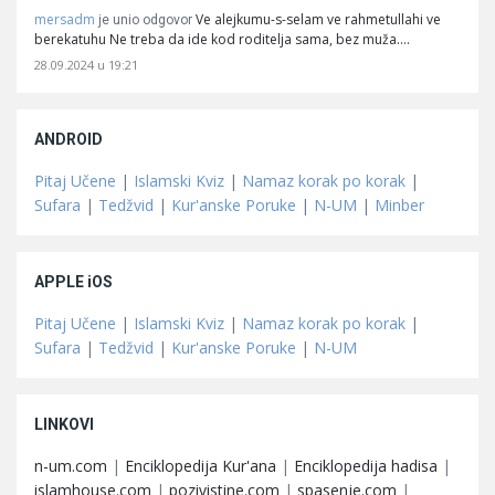
mersadm
Ve alejkumu-s-selam ve rahmetullahi ve
je unio odgovor
berekatuhu Ne treba da ide kod roditelja sama, bez muža.…
28.09.2024 u 19:21
ANDROID
Pitaj Učene
|
Islamski Kviz
|
Namaz korak po korak
|
Sufara
|
Tedžvid
|
Kur'anske Poruke
|
N-UM
|
Minber
APPLE iOS
Pitaj Učene
|
Islamski Kviz
|
Namaz korak po korak
|
Sufara
|
Tedžvid
|
Kur'anske Poruke
|
N-UM
LINKOVI
n-um.com
|
Enciklopedija Kur'ana
|
Enciklopedija hadisa
|
islamhouse.com
|
pozivistine.com
|
spasenje.com
|