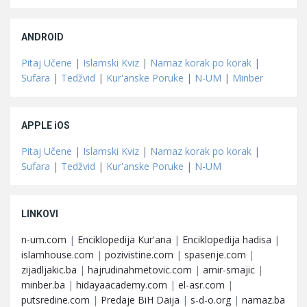
ANDROID
Pitaj Učene
|
Islamski Kviz
|
Namaz korak po korak
|
Sufara
|
Tedžvid
|
Kur'anske Poruke
|
N-UM
|
Minber
APPLE iOS
Pitaj Učene
|
Islamski Kviz
|
Namaz korak po korak
|
Sufara
|
Tedžvid
|
Kur'anske Poruke
|
N-UM
LINKOVI
n-um.com
|
Enciklopedija Kur'ana
|
Enciklopedija hadisa
|
islamhouse.com
|
pozivistine.com
|
spasenje.com
|
zijadljakic.ba
|
hajrudinahmetovic.com
|
amir-smajic
|
minber.ba
|
hidayaacademy.com
|
el-asr.com
|
putsredine.com
|
Predaje BiH Daija
|
s-d-o.org
|
namaz.ba