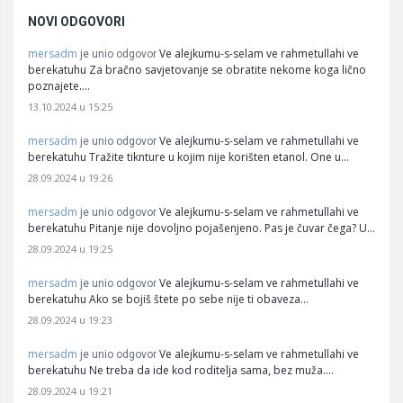
NOVI ODGOVORI
mersadm
Ve alejkumu-s-selam ve rahmetullahi ve
je unio odgovor
berekatuhu Za bračno savjetovanje se obratite nekome koga lično
poznajete.…
13.10.2024 u 15:25
mersadm
Ve alejkumu-s-selam ve rahmetullahi ve
je unio odgovor
berekatuhu Tražite tiknture u kojim nije korišten etanol. One u…
28.09.2024 u 19:26
mersadm
Ve alejkumu-s-selam ve rahmetullahi ve
je unio odgovor
berekatuhu Pitanje nije dovoljno pojašenjeno. Pas je čuvar čega? U…
28.09.2024 u 19:25
mersadm
Ve alejkumu-s-selam ve rahmetullahi ve
je unio odgovor
berekatuhu Ako se bojiš štete po sebe nije ti obaveza…
28.09.2024 u 19:23
mersadm
Ve alejkumu-s-selam ve rahmetullahi ve
je unio odgovor
berekatuhu Ne treba da ide kod roditelja sama, bez muža.…
28.09.2024 u 19:21