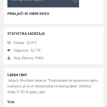
PRIKLJUČI SE VIBER KVIZU
STATISTIKA SADRŽAJA
Pitanja :
22.415
Odgovora :
22.775
Reg. članova :
9.863
Članci
Lijepa riječ
Jahja b. Ebu Kesir rekao je: “Podučavajte se ispravnom nijetu
(namjeri), jer je on doista bitniji od samog djela.” (Hil’jetul-
evlija, 3/70) #Lijepa_riječ
Više