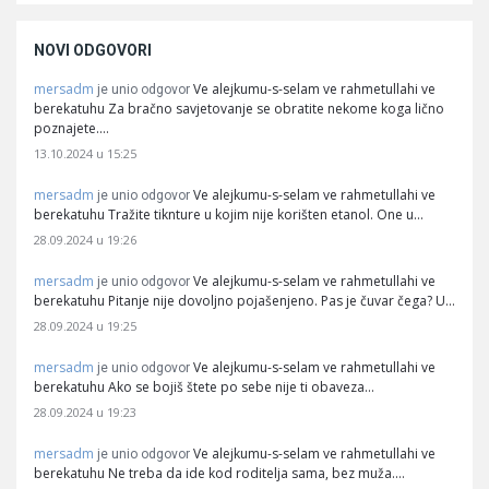
NOVI ODGOVORI
mersadm
Ve alejkumu-s-selam ve rahmetullahi ve
je unio odgovor
berekatuhu Za bračno savjetovanje se obratite nekome koga lično
poznajete.…
13.10.2024 u 15:25
mersadm
Ve alejkumu-s-selam ve rahmetullahi ve
je unio odgovor
berekatuhu Tražite tiknture u kojim nije korišten etanol. One u…
28.09.2024 u 19:26
mersadm
Ve alejkumu-s-selam ve rahmetullahi ve
je unio odgovor
berekatuhu Pitanje nije dovoljno pojašenjeno. Pas je čuvar čega? U…
28.09.2024 u 19:25
mersadm
Ve alejkumu-s-selam ve rahmetullahi ve
je unio odgovor
berekatuhu Ako se bojiš štete po sebe nije ti obaveza…
28.09.2024 u 19:23
mersadm
Ve alejkumu-s-selam ve rahmetullahi ve
je unio odgovor
berekatuhu Ne treba da ide kod roditelja sama, bez muža.…