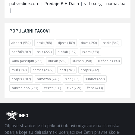
putsredine.com
|
Predaje BiH Daija
|
s-d-o.org
|
namaz.ba
|
POPULARNI TAGOVI
abdest
(582)
brak
(608)
djeca
(189)
dova
(490)
hadis
(340)
hadždž
(207)
hajz
(222)
hidžab
(187)
islam
(353)
kako postupiti
(236)
kur'an
(580)
kurban
(190)
liječenje
(190)
muž
(187)
namaz
(2377)
post
(748)
propis
(432)
propisi
(207)
ramazan
(246)
sihr
(303)
sunnet
(227)
zabranjeno
(231)
zekat
(356)
zikr
(229)
žena
(433)
Footer
O
INFO
Cilj ove stranice je da prikupi i objavi odgovore na islamska
pitanja koje su dali islamski učenjaci sve četiri pravne škole-