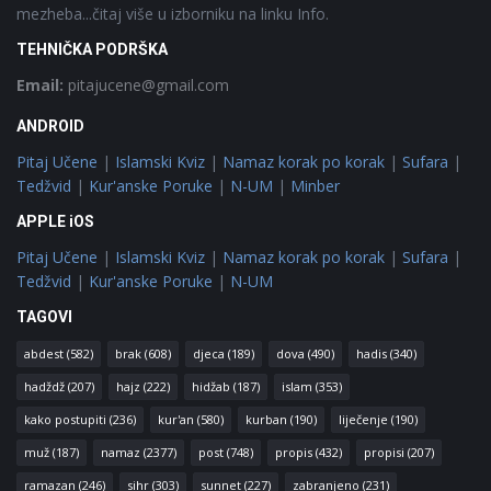
mezheba...čitaj više u izborniku na linku Info.
TEHNIČKA PODRŠKA
Email:
pitajucene@gmail.com
ANDROID
Pitaj Učene
|
Islamski Kviz
|
Namaz korak po korak
|
Sufara
|
Tedžvid
|
Kur'anske Poruke
|
N-UM
|
Minber
APPLE iOS
Pitaj Učene
|
Islamski Kviz
|
Namaz korak po korak
|
Sufara
|
Tedžvid
|
Kur'anske Poruke
|
N-UM
TAGOVI
abdest
(582)
brak
(608)
djeca
(189)
dova
(490)
hadis
(340)
hadždž
(207)
hajz
(222)
hidžab
(187)
islam
(353)
kako postupiti
(236)
kur'an
(580)
kurban
(190)
liječenje
(190)
muž
(187)
namaz
(2377)
post
(748)
propis
(432)
propisi
(207)
ramazan
(246)
sihr
(303)
sunnet
(227)
zabranjeno
(231)