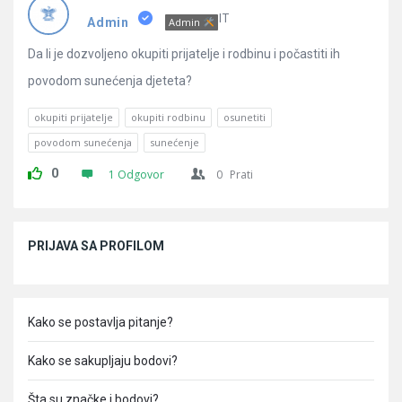
Pitanja
IT
Admin
Admin
Da li je dozvoljeno okupiti prijatelje i rodbinu i počastiti ih
povodom sunećenja djeteta?
okupiti prijatelje
okupiti rodbinu
osunetiti
povodom sunećenja
sunećenje
0
1 Odgovor
0
Prati
Sidebar
PRIJAVA SA PROFILOM
Kako se postavlja pitanje?
Kako se sakupljaju bodovi?
Šta su značke i bodovi?