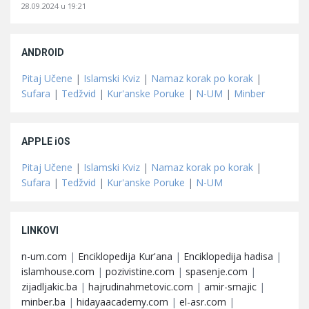
28.09.2024 u 19:21
ANDROID
Pitaj Učene
|
Islamski Kviz
|
Namaz korak po korak
|
Sufara
|
Tedžvid
|
Kur'anske Poruke
|
N-UM
|
Minber
APPLE iOS
Pitaj Učene
|
Islamski Kviz
|
Namaz korak po korak
|
Sufara
|
Tedžvid
|
Kur'anske Poruke
|
N-UM
LINKOVI
n-um.com
|
Enciklopedija Kur'ana
|
Enciklopedija hadisa
|
islamhouse.com
|
pozivistine.com
|
spasenje.com
|
zijadljakic.ba
|
hajrudinahmetovic.com
|
amir-smajic
|
minber.ba
|
hidayaacademy.com
|
el-asr.com
|