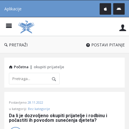
Aplikacije
Pit
Uč
®
PRETRAŽI
POSTAVI PITANJE
Početna
|
okupiti prijatelje
Pitaj
Postavljeno
28.11.2022
Učene
u kategoriji:
Bez kategorije
®
Da li je dozvoljeno okupiti prijatelje i rodbinu i 
počastiti ih povodom sunećenja djeteta?
Latest