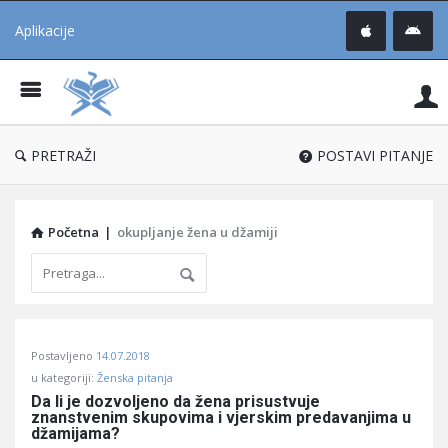
Aplikacije
Pit
Uč
®
PRETRAŽI
POSTAVI PITANJE
Početna
|
okupljanje žena u džamiji
Pitaj
Postavljeno
14.07.2018
Učene
u kategoriji:
Ženska pitanja
®
Da li je dozvoljeno da žena prisustvuje 
znanstvenim skupovima i vjerskim predavanjima u 
Latest
džamijama?