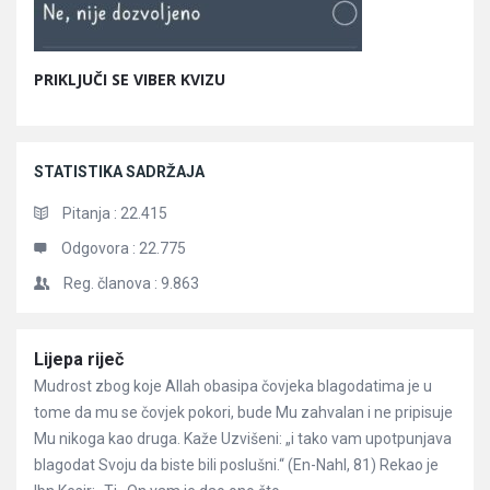
PRIKLJUČI SE VIBER KVIZU
STATISTIKA SADRŽAJA
Pitanja :
22.415
Odgovora :
22.775
Reg. članova :
9.863
Članci
Lijepa riječ
Mudrost zbog koje Allah obasipa čovjeka blagodatima je u
tome da mu se čovjek pokori, bude Mu zahvalan i ne pripisuje
Mu nikoga kao druga. Kaže Uzvišeni: „i tako vam upotpunjava
blagodat Svoju da biste bili poslušni.“ (En-Nahl, 81) Rekao je