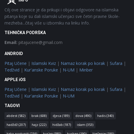
INFO
Cilj ove stranice je da prikupi i objavi odgovore na islamska
pitanja koje su dali islamski učenjaci sve četiri pravne škole-
mezheba...čitaj više u izborniku na linku Info.
TEHNIČKA PODRŠKA
Email:
pitajucene@gmail.com
ANDROID
Pitaj Učene
|
Islamski Kviz
|
Namaz korak po korak
|
Sufara
|
Tedžvid
|
Kur'anske Poruke
|
N-UM
|
Minber
APPLE iOS
Pitaj Učene
|
Islamski Kviz
|
Namaz korak po korak
|
Sufara
|
Tedžvid
|
Kur'anske Poruke
|
N-UM
TAGOVI
abdest
(582)
brak
(608)
djeca
(189)
dova
(490)
hadis
(340)
hadždž
(207)
hajz
(222)
hidžab
(187)
islam
(353)
kako postupiti
(236)
kur'an
(580)
kurban
(190)
liječenje
(190)