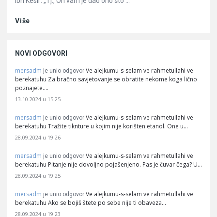
Ibn Kesir: „Tj., On vam je dao ono što ...
Više
NOVI ODGOVORI
mersadm
Ve alejkumu-s-selam ve rahmetullahi ve
je unio odgovor
berekatuhu Za bračno savjetovanje se obratite nekome koga lično
poznajete.…
13.10.2024 u 15:25
mersadm
Ve alejkumu-s-selam ve rahmetullahi ve
je unio odgovor
berekatuhu Tražite tiknture u kojim nije korišten etanol. One u…
28.09.2024 u 19:26
mersadm
Ve alejkumu-s-selam ve rahmetullahi ve
je unio odgovor
berekatuhu Pitanje nije dovoljno pojašenjeno. Pas je čuvar čega? U…
28.09.2024 u 19:25
mersadm
Ve alejkumu-s-selam ve rahmetullahi ve
je unio odgovor
berekatuhu Ako se bojiš štete po sebe nije ti obaveza…
28.09.2024 u 19:23