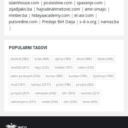
islamhouse.com
|
pozivistine.com
|
spasenje.com
|
zijadljakic.ba
|
hajrudinahmetovic.com
|
amir-smajic
|
minber.ba
|
hidayaacademy.com
|
el-asr.com
|
putsredine.com
|
Predaje BiH Daija
|
s-d-o.org
|
namaz.ba
|
POPULARNI TAGOVI
abdest
(582)
brak
(608)
djeca
(189)
dova
(490)
hadis
(340)
hadždž
(207)
hajz
(222)
hidžab
(187)
islam
(353)
kako postupiti
(236)
kur'an
(580)
kurban
(190)
liječenje
(190)
muž
(187)
namaz
(2377)
post
(748)
propis
(432)
propisi
(207)
ramazan
(246)
sihr
(303)
sunnet
(227)
zabranjeno
(231)
zekat
(356)
zikr
(229)
žena
(433)
Footer
O