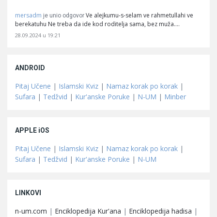
mersadm
Ve alejkumu-s-selam ve rahmetullahi ve
je unio odgovor
berekatuhu Ne treba da ide kod roditelja sama, bez muža.…
28.09.2024 u 19:21
ANDROID
Pitaj Učene
|
Islamski Kviz
|
Namaz korak po korak
|
Sufara
|
Tedžvid
|
Kur'anske Poruke
|
N-UM
|
Minber
APPLE iOS
Pitaj Učene
|
Islamski Kviz
|
Namaz korak po korak
|
Sufara
|
Tedžvid
|
Kur'anske Poruke
|
N-UM
LINKOVI
n-um.com
|
Enciklopedija Kur'ana
|
Enciklopedija hadisa
|