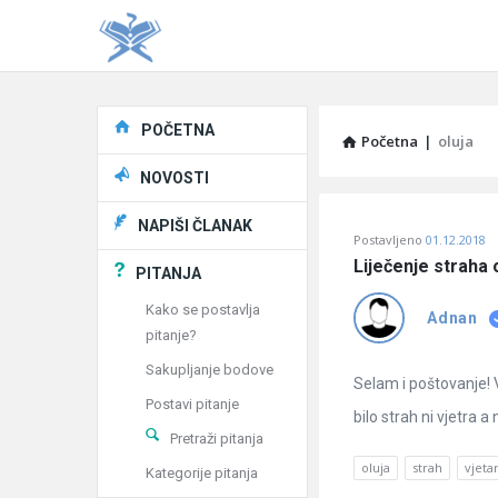
Explore
POČETNA
Početna
|
oluja
NOVOSTI
Pitaj
NAPIŠI ČLANAK
Postavljeno
01.12.2018
Učene
Liječenje straha 
PITANJA
®
Kako se postavlja
Adnan
pitanje?
Latest
Sakupljanje bodove
Pitanja
Selam i poštovanje! V
Postavi pitanje
bilo strah ni vjetra a
Pretraži pitanja
oluja
strah
vjeta
Kategorije pitanja