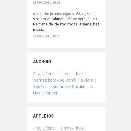
28.09.2024 u 19:23
mersadm
Ve alejkumu-
je unio odgovor
s-selam ve rahmetullahi ve berekatuhu
Ne treba da ide kod roditelja sama, bez
muža.…
28.09.2024 u 19:21
ANDROID
Pitaj Učene
|
Islamski Kviz
|
Namaz korak po korak
|
Sufara
|
Tedžvid
|
Kur'anske Poruke
|
N-
UM
|
Minber
APPLE iOS
Pitaj Učene
|
Islamski Kviz
|