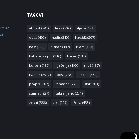
TAGOVI
amaz
abdest
(582)
brak
(608)
djeca
(189)
vid
|
dova
(490)
hadis
(340)
hadždž
(207)
hajz
(222)
hidžab
(187)
islam
(353)
kako postupiti
(236)
kur'an
(580)
kurban
(190)
liječenje
(190)
muž
(187)
namaz
(2377)
post
(748)
propis
(432)
propisi
(207)
ramazan
(246)
sihr
(303)
sunnet
(227)
zabranjeno
(231)
zekat
(356)
zikr
(229)
žena
(433)