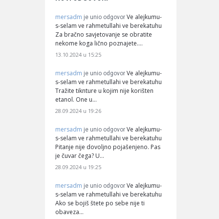
mersadm
Ve alejkumu-
je unio odgovor
s-selam ve rahmetullahi ve berekatuhu
Za bračno savjetovanje se obratite
nekome koga lično poznajete.…
13.10.2024 u 15:25
mersadm
Ve alejkumu-
je unio odgovor
s-selam ve rahmetullahi ve berekatuhu
Tražite tiknture u kojim nije korišten
etanol. One u…
28.09.2024 u 19:26
mersadm
Ve alejkumu-
je unio odgovor
s-selam ve rahmetullahi ve berekatuhu
Pitanje nije dovoljno pojašenjeno. Pas
je čuvar čega? U…
28.09.2024 u 19:25
mersadm
Ve alejkumu-
je unio odgovor
s-selam ve rahmetullahi ve berekatuhu
Ako se bojiš štete po sebe nije ti
obaveza…