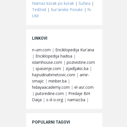
Namaz korak po korak
|
Sufara
|
Tedžvid
|
Kur'anske Poruke
|
N-
UM
LINKOVI
n-um.com
|
Enciklopedija Kur'ana
|
Enciklopedija hadisa
|
islamhouse.com
|
pozivistine.com
|
spasenje.com
|
zijadljakic.ba
|
hajrudinahmetovic.com
|
amir-
smajic
|
minber.ba
|
hidayaacademy.com
|
el-asr.com
|
putsredine.com
|
Predaje BiH
Daija
|
s-d-o.org
|
namaz.ba
|
POPULARNI TAGOVI