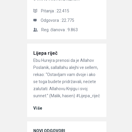
Pitanja :
22.415
Odgovora :
22.775
Reg. članova :
9.863
Članci
Lijepa riječ
Ebu Hurejra prenosi da je Allahov
Poslanik, sallallahu alejhi ve sellem,
rekao: “Ostavljam vam dvoje i ako
se toga budete pridržavali, nećete
zalutati: Allahovu Knjigu i svoj
sunnet.” (Malik, hasen) #Lijepa_riječ
Više
NOVI ODGOVORI