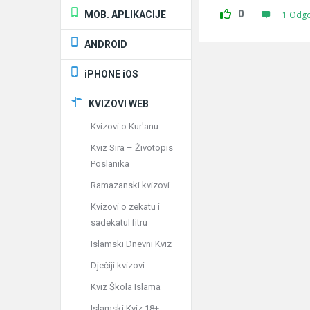
0
MOB. APLIKACIJE
1 Odg
ANDROID
iPHONE iOS
KVIZOVI WEB
Kvizovi o Kur'anu
Kviz Sira – Životopis
Poslanika
Ramazanski kvizovi
Kvizovi o zekatu i
sadekatul fitru
Islamski Dnevni Kviz
Dječiji kvizovi
Kviz Škola Islama
Islamski Kviz 18+