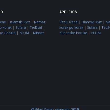
ID
APPLE iOS
čene
|
Islamski Kviz
|
Namaz
Pitaj Učene
|
Islamski Kviz
|
N
o korak
|
Sufara
|
Tedžvid
|
korak po korak
|
Sufara
|
Tedž
ke Poruke
|
N-UM
|
Minber
Kur'anske Poruke
|
N-UM
© Pitaj Učene / osnovano 2018