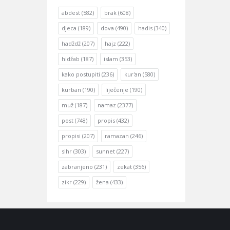
abdest
(582)
brak
(608)
djeca
(189)
dova
(490)
hadis
(340)
hadždž
(207)
hajz
(222)
hidžab
(187)
islam
(353)
kako postupiti
(236)
kur'an
(580)
kurban
(190)
liječenje
(190)
muž
(187)
namaz
(2377)
post
(748)
propis
(432)
propisi
(207)
ramazan
(246)
sihr
(303)
sunnet
(227)
zabranjeno
(231)
zekat
(356)
zikr
(229)
žena
(433)