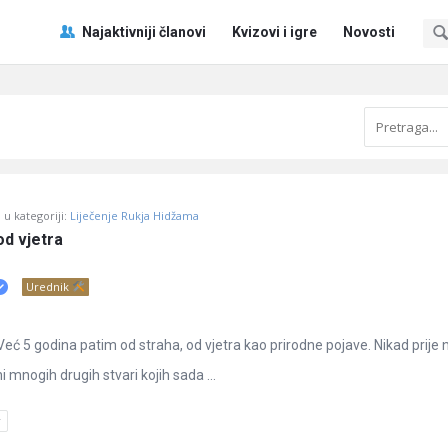
Pitaj
Pitaj
Najaktivniji članovi
Kvizovi i igre
Novosti
Učene
Učene
®
®
Navigacija
u kategoriji:
Liječenje Rukja Hidžama
od vjetra
Urednik
eć 5 godina patim od straha, od vjetra kao prirodne pojave. Nikad prije 
 ni mnogih drugih stvari kojih sada ...
r