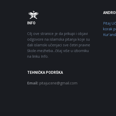
Footer
O
ANDRO
Pitaj U
INFO
korak p
Cilj ove stranice je da prikupi i objavi
Kur'ans
odgovore na islamska pitanja koje su
dali islamski učenjaci sve četiri pravne
škole-mezheba...čitaj više u izborniku
na linku Info.
TEHNIČKA PODRŠKA
Email:
pitajucene@gmail.com