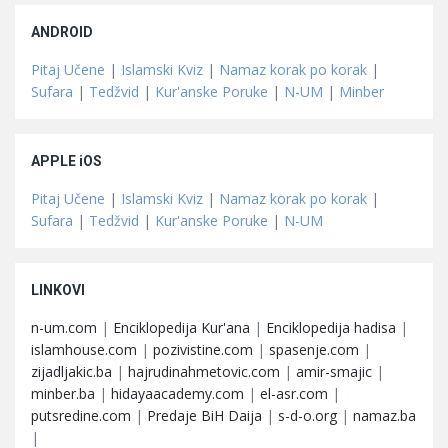
ANDROID
Pitaj Učene
|
Islamski Kviz
|
Namaz korak po korak
|
Sufara
|
Tedžvid
|
Kur'anske Poruke
|
N-UM
|
Minber
APPLE iOS
Pitaj Učene
|
Islamski Kviz
|
Namaz korak po korak
|
Sufara
|
Tedžvid
|
Kur'anske Poruke
|
N-UM
LINKOVI
n-um.com
|
Enciklopedija Kur'ana
|
Enciklopedija hadisa
|
islamhouse.com
|
pozivistine.com
|
spasenje.com
|
zijadljakic.ba
|
hajrudinahmetovic.com
|
amir-smajic
|
minber.ba
|
hidayaacademy.com
|
el-asr.com
|
putsredine.com
|
Predaje BiH Daija
|
s-d-o.org
|
namaz.ba
|