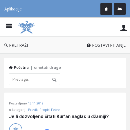
Aplikacije
Pit
Uč
®
PRETRAŽI
POSTAVI PITANJE
Početna
|
ometati druge
Pitaj
Postavljeno
13.11.2019
Učene
u kategoriji:
Pravila Propisi Fetve
®
Je li dozvoljeno čitati Kur'an naglas u džamiji?
Latest