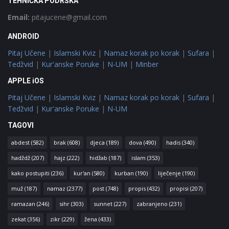
TEHNIČKA PODRŠKA
Email:
pitajucene@gmail.com
ANDROID
Pitaj Učene
|
Islamski Kviz
|
Namaz korak po korak
|
Sufara
|
Tedžvid
|
Kur'anske Poruke
|
N-UM
|
Minber
APPLE iOS
Pitaj Učene
|
Islamski Kviz
|
Namaz korak po korak
|
Sufara
|
Tedžvid
|
Kur'anske Poruke
|
N-UM
TAGOVI
abdest
(582)
brak
(608)
djeca
(189)
dova
(490)
hadis
(340)
hadždž
(207)
hajz
(222)
hidžab
(187)
islam
(353)
kako postupiti
(236)
kur'an
(580)
kurban
(190)
liječenje
(190)
muž
(187)
namaz
(2377)
post
(748)
propis
(432)
propisi
(207)
ramazan
(246)
sihr
(303)
sunnet
(227)
zabranjeno
(231)
zekat
(356)
zikr
(229)
žena
(433)