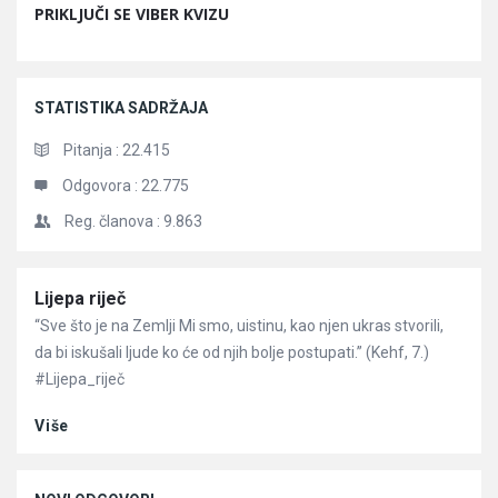
PRIKLJUČI SE VIBER KVIZU
STATISTIKA SADRŽAJA
Pitanja :
22.415
Odgovora :
22.775
Reg. članova :
9.863
Članci
Lijepa riječ
“Sve što je na Zemlji Mi smo, uistinu, kao njen ukras stvorili,
da bi iskušali ljude ko će od njih bolje postupati.” (Kehf, 7.)
#Lijepa_riječ
Više