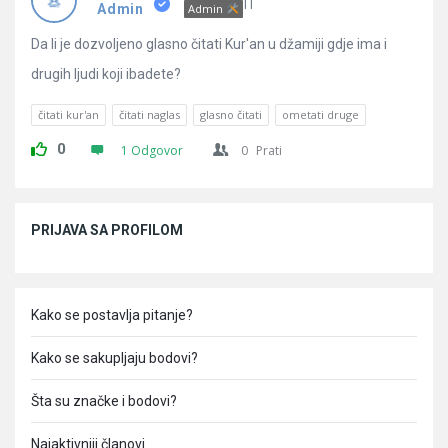
Pitanja
IT
Admin
Admin
Da li je dozvoljeno glasno čitati Kur'an u džamiji gdje ima i
drugih ljudi koji ibadete?
čitati kur'an
čitati naglas
glasno čitati
ometati druge
0
1 Odgovor
0
Prati
Sidebar
PRIJAVA SA PROFILOM
Kako se postavlja pitanje?
Kako se sakupljaju bodovi?
Šta su značke i bodovi?
Najaktivniji članovi