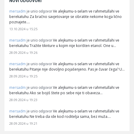
NOVI ODGOVORI
mersadm
Ve alejkumu-s-selam ve rahmetullahi ve
je unio odgovor
berekatuhu Za bračno savjetovanje se obratite nekome koga lično
poznajete.…
13.10.2024 u 15:25
mersadm
Ve alejkumu-s-selam ve rahmetullahi ve
je unio odgovor
berekatuhu Tražite tiknture u kojim nije korišten etanol. One u…
28.09.2024 u 19:26
mersadm
Ve alejkumu-s-selam ve rahmetullahi ve
je unio odgovor
berekatuhu Pitanje nije dovoljno pojašenjeno. Pas je čuvar čega? U…
28.09.2024 u 19:25
mersadm
Ve alejkumu-s-selam ve rahmetullahi ve
je unio odgovor
berekatuhu Ako se bojiš štete po sebe nije ti obaveza…
28.09.2024 u 19:23
mersadm
Ve alejkumu-s-selam ve rahmetullahi ve
je unio odgovor
berekatuhu Ne treba da ide kod roditelja sama, bez muža.…
28.09.2024 u 19:21