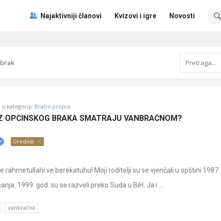
Pitaj
Pitaj
Najaktivniji članovi
Kvizovi i igre
Novosti
Učene
Učene
®
®
Navigacija
 brak
u kategoriji:
Bračni propisi
 IZ OPĆINSKOG BRAKA SMATRAJU VANBRAČNOM?
Urednik
rahmetullahi ve berekatuhu! Moji roditelji su se vjenčali u opštini 1987.
anja. 1999. god. su se razveli preko Suda u BiH. Ja i ...
vanbračna