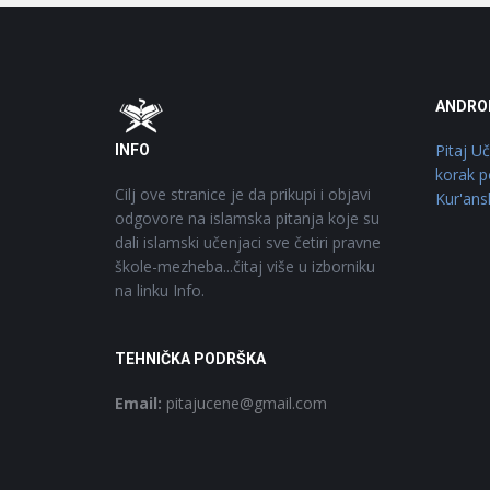
Footer
O
ANDRO
Pitaj U
INFO
korak p
Cilj ove stranice je da prikupi i objavi
Kur'ans
odgovore na islamska pitanja koje su
dali islamski učenjaci sve četiri pravne
škole-mezheba...čitaj više u izborniku
na linku Info.
TEHNIČKA PODRŠKA
Email:
pitajucene@gmail.com