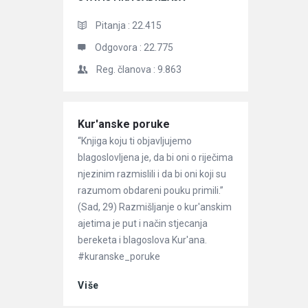
Pitanja :
22.415
Odgovora :
22.775
Reg. članova :
9.863
Članci
Kur'anske poruke
“Knjiga koju ti objavljujemo
blagoslovljena je, da bi oni o riječima
njezinim razmislili i da bi oni koji su
razumom obdareni pouku primili.”
(Sad, 29) Razmišljanje o kur'anskim
ajetima je put i način stjecanja
bereketa i blagoslova Kur'ana.
#kuranske_poruke
Više