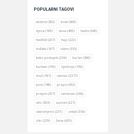
POPULARNI TAGOVI
abdest
(582)
brak
(608)
djeca
(189)
dova
(490)
hadis
(340)
hadždž
(207)
hajz
(222)
hidžab
(187)
islam
(353)
kako postupiti
(236)
kur'an
(580)
kurban
(190)
liječenje
(190)
muž
(187)
namaz
(2377)
post
(748)
propis
(432)
propisi
(207)
ramazan
(246)
sihr
(303)
sunnet
(227)
zabranjeno
(231)
zekat
(356)
zikr
(229)
žena
(433)