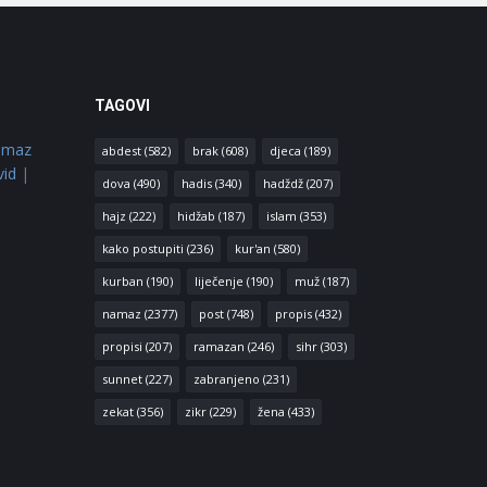
TAGOVI
amaz
abdest
(582)
brak
(608)
djeca
(189)
vid
|
dova
(490)
hadis
(340)
hadždž
(207)
hajz
(222)
hidžab
(187)
islam
(353)
kako postupiti
(236)
kur'an
(580)
kurban
(190)
liječenje
(190)
muž
(187)
namaz
(2377)
post
(748)
propis
(432)
propisi
(207)
ramazan
(246)
sihr
(303)
sunnet
(227)
zabranjeno
(231)
zekat
(356)
zikr
(229)
žena
(433)