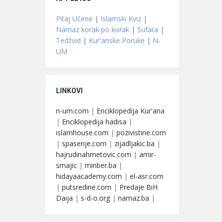
Pitaj Učene
|
Islamski Kviz
|
Namaz korak po korak
|
Sufara
|
Tedžvid
|
Kur'anske Poruke
|
N-
UM
LINKOVI
n-um.com
|
Enciklopedija Kur'ana
|
Enciklopedija hadisa
|
islamhouse.com
|
pozivistine.com
|
spasenje.com
|
zijadljakic.ba
|
hajrudinahmetovic.com
|
amir-
smajic
|
minber.ba
|
hidayaacademy.com
|
el-asr.com
|
putsredine.com
|
Predaje BiH
Daija
|
s-d-o.org
|
namaz.ba
|