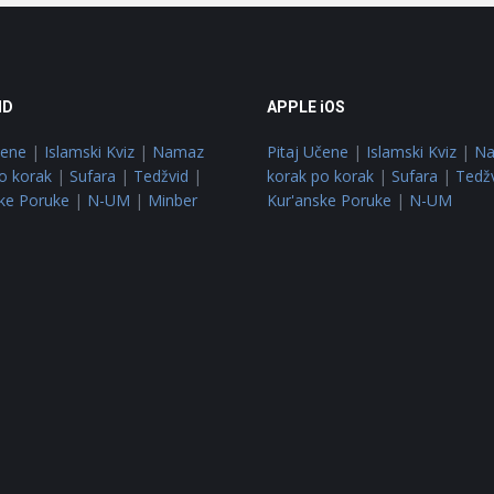
ID
APPLE iOS
čene
|
Islamski Kviz
|
Namaz
Pitaj Učene
|
Islamski Kviz
|
N
o korak
|
Sufara
|
Tedžvid
|
korak po korak
|
Sufara
|
Tedž
ke Poruke
|
N-UM
|
Minber
Kur'anske Poruke
|
N-UM