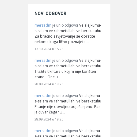
NOVI ODGOVORI
mersadm
Ve alejkumu-
je unio odgovor
s-selam ve rahmetullahi ve berekatuhu
Za bračno savjetovanje se obratite
nekome koga lično poznajete.…
13.10.2024 u 15:25
mersadm
Ve alejkumu-
je unio odgovor
s-selam ve rahmetullahi ve berekatuhu
Tražite tiknture u kojim nije korišten
etanol. One u…
28.09.2024 u 19:26
mersadm
Ve alejkumu-
je unio odgovor
s-selam ve rahmetullahi ve berekatuhu
Pitanje nije dovoljno pojašenjeno. Pas
je čuvar čega? U…
28.09.2024 u 19:25
mersadm
Ve alejkumu-
je unio odgovor
s-selam ve rahmetullahi ve berekatuhu