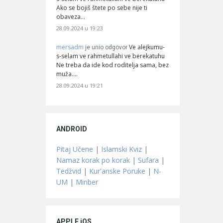
Ako se bojiš štete po sebe nije ti
obaveza…
28.09.2024 u 19:23
mersadm
Ve alejkumu-
je unio odgovor
s-selam ve rahmetullahi ve berekatuhu
Ne treba da ide kod roditelja sama, bez
muža.…
28.09.2024 u 19:21
ANDROID
Pitaj Učene
|
Islamski Kviz
|
Namaz korak po korak
|
Sufara
|
Tedžvid
|
Kur'anske Poruke
|
N-
UM
|
Minber
APPLE iOS