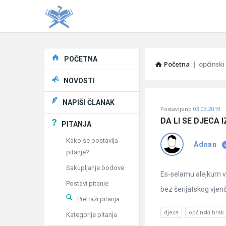
Explore
POČETNA
Početna
|
općinski
NOVOSTI
Pitaj
NAPIŠI ČLANAK
Postavljeno
03.03.2019
Učene
DA LI SE DJECA
PITANJA
®
Kako se postavlja
Adnan
pitanje?
Latest
Sakupljanje bodove
Pitanja
Es-selamu alejkum ve 
Postavi pitanje
bez šerijatskog vjenč
Pretraži pitanja
djeca
općinski brak
Kategorije pitanja