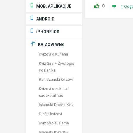
0
MOB. APLIKACIJE
1 Odg
ANDROID
iPHONE iOS
KVIZOVI WEB
Kvizovi o Kur'anu
Kviz Sira – Životopis
Poslanika
Ramazanski kvizovi
Kvizovi o zekatu i
sadekatul fitru
Islamski Dnevni Kviz
Dječiji kvizovi
Kviz Škola Islama
Islamski Kviz 18+