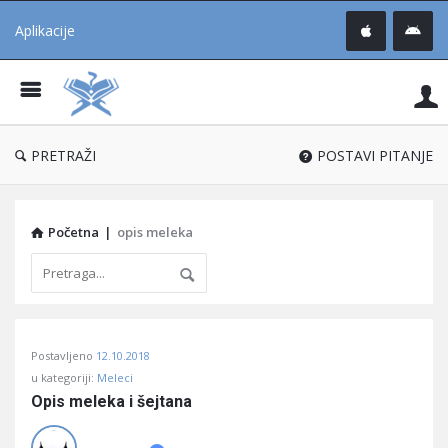
Aplikacije
Pit
Uč
®
PRETRAŽI
POSTAVI PITANJE
Početna
|
opis meleka
Pitaj
Postavljeno
12.10.2018
Učene
u kategoriji:
Meleci
®
Opis meleka i šejtana
Latest