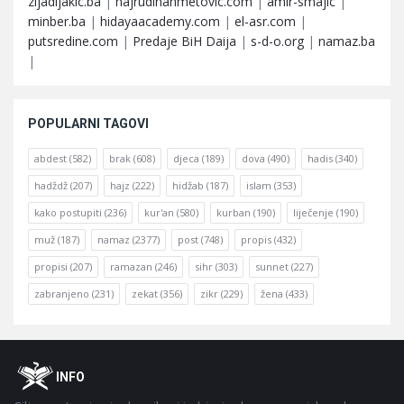
zijadljakic.ba
|
hajrudinahmetovic.com
|
amir-smajic
|
minber.ba
|
hidayaacademy.com
|
el-asr.com
|
putsredine.com
|
Predaje BiH Daija
|
s-d-o.org
|
namaz.ba
|
POPULARNI TAGOVI
abdest
(582)
brak
(608)
djeca
(189)
dova
(490)
hadis
(340)
hadždž
(207)
hajz
(222)
hidžab
(187)
islam
(353)
kako postupiti
(236)
kur'an
(580)
kurban
(190)
liječenje
(190)
muž
(187)
namaz
(2377)
post
(748)
propis
(432)
propisi
(207)
ramazan
(246)
sihr
(303)
sunnet
(227)
zabranjeno
(231)
zekat
(356)
zikr
(229)
žena
(433)
Footer
O
INFO