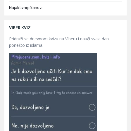
Najaktivniji članovi
VIBER KVIZ
Pridruži se dnevnom kvizu na Viberu i nauči svaki dan
ponešto iz islama.