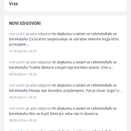
Više
NOVI ODGOVORI
mersadm
Ve alejkumu-s-selam ve rahmetullahi ve
je unio odgovor
berekatuhu Za bračno savjetovanje se obratite nekome koga lično
poznajete.…
13.10.2024 u 15:25
mersadm
Ve alejkumu-s-selam ve rahmetullahi ve
je unio odgovor
berekatuhu Tražite tiknture u kojim nije korišten etanol. One u…
28.09.2024 u 19:26
mersadm
Ve alejkumu-s-selam ve rahmetullahi ve
je unio odgovor
berekatuhu Pitanje nije dovoljno pojašenjeno. Pas je čuvar čega? U…
28.09.2024 u 19:25
mersadm
Ve alejkumu-s-selam ve rahmetullahi ve
je unio odgovor
berekatuhu Ako se bojiš štete po sebe nije ti obaveza…
28.09.2024 u 19:23