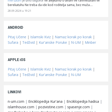
mersadm
Ve alejkumu-s-selam ve rahmetullahi ve
je unio odgovor
berekatuhu Ne treba da ide kod roditelja sama, bez muža.…
28.09.2024 u 19:21
ANDROID
Pitaj Učene
|
Islamski Kviz
|
Namaz korak po korak
|
Sufara
|
Tedžvid
|
Kur'anske Poruke
|
N-UM
|
Minber
APPLE iOS
Pitaj Učene
|
Islamski Kviz
|
Namaz korak po korak
|
Sufara
|
Tedžvid
|
Kur'anske Poruke
|
N-UM
LINKOVI
n-um.com
|
Enciklopedija Kur'ana
|
Enciklopedija hadisa
|
islamhouse.com
|
pozivistine.com
|
spasenje.com
|