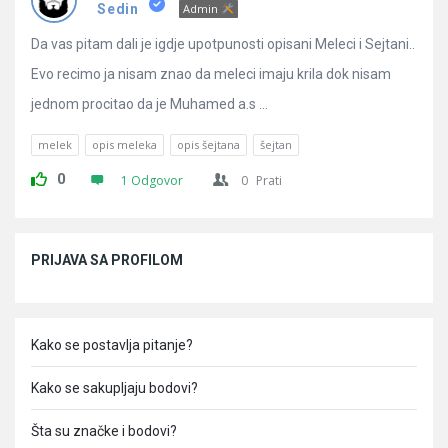
Pitanja
Sedin
Admin
Da vas pitam dali je igdje upotpunosti opisani Meleci i Sejtani..
Evo recimo ja nisam znao da meleci imaju krila dok nisam
jednom procitao da je Muhamed a.s ...
melek
opis meleka
opis šejtana
šejtan
0
1 Odgovor
0
Prati
Sidebar
PRIJAVA SA PROFILOM
Kako se postavlja pitanje?
Kako se sakupljaju bodovi?
Šta su značke i bodovi?