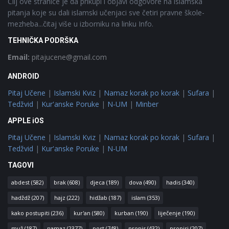
Cilj ove stranice je da prikupi i objavi odgovore na islamska
pitanja koje su dali islamski učenjaci sve četiri pravne škole-
mezheba...čitaj više u izborniku na linku Info.
TEHNIČKA PODRŠKA
Email:
pitajucene@gmail.com
ANDROID
Pitaj Učene
|
Islamski Kviz
|
Namaz korak po korak
|
Sufara
|
Tedžvid
|
Kur'anske Poruke
|
N-UM
|
Minber
APPLE iOS
Pitaj Učene
|
Islamski Kviz
|
Namaz korak po korak
|
Sufara
|
Tedžvid
|
Kur'anske Poruke
|
N-UM
TAGOVI
abdest
(582)
brak
(608)
djeca
(189)
dova
(490)
hadis
(340)
hadždž
(207)
hajz
(222)
hidžab
(187)
islam
(353)
kako postupiti
(236)
kur'an
(580)
kurban
(190)
liječenje
(190)
muž
(187)
namaz
(2377)
post
(748)
propis
(432)
propisi
(207)