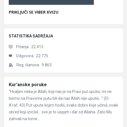
PRIKLJUČI SE VIBER KVIZU
STATISTIKA SADRŽAJA
Pitanja :
22.415
Odgovora :
22.775
Reg. članova :
9.863
Članci
Kur'anske poruke
“Hvaljen neka je Allah, koji nas je na Pravi put uputio; mi ne
bismo na Pravome putu bili da nas Allah nije uputio…” (El-
A'raf, 43) Put upute kojim hodiš, svako dobro koje učiniš, svaki
obred koji izvršiš… sve je to uspjeh i dar od Allaha. Zato Mu
zahvali na tome ...