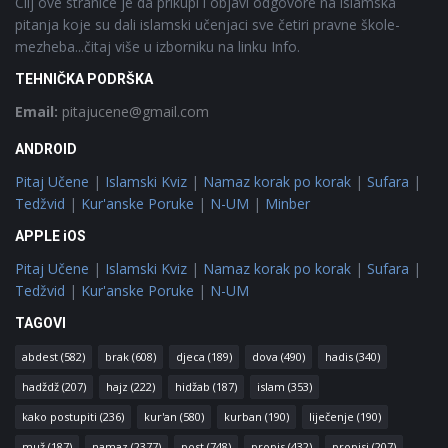
Cilj ove stranice je da prikupi i objavi odgovore na islamska
pitanja koje su dali islamski učenjaci sve četiri pravne škole-
mezheba...čitaj više u izborniku na linku Info.
TEHNIČKA PODRŠKA
Email:
pitajucene@gmail.com
ANDROID
Pitaj Učene
|
Islamski Kviz
|
Namaz korak po korak
|
Sufara
|
Tedžvid
|
Kur'anske Poruke
|
N-UM
|
Minber
APPLE iOS
Pitaj Učene
|
Islamski Kviz
|
Namaz korak po korak
|
Sufara
|
Tedžvid
|
Kur'anske Poruke
|
N-UM
TAGOVI
abdest
(582)
brak
(608)
djeca
(189)
dova
(490)
hadis
(340)
hadždž
(207)
hajz
(222)
hidžab
(187)
islam
(353)
kako postupiti
(236)
kur'an
(580)
kurban
(190)
liječenje
(190)
muž
(187)
namaz
(2377)
post
(748)
propis
(432)
propisi
(207)