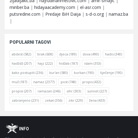
zijadljakic.ba
|
hajrudinahmetovic.com
|
amir-smajic
|
minber.ba
|
hidayaacademy.com
|
el-asr.com
|
putsredine.com
|
Predaje BiH Daija
|
s-d-o.org
|
namaz.ba
|
POPULARNI TAGOVI
abdest
(582)
brak
(608)
djeca
(189)
dova
(490)
hadis
(340)
hadždž
(207)
hajz
(222)
hidžab
(187)
islam
(353)
kako postupiti
(236)
kur'an
(580)
kurban
(190)
liječenje
(190)
muž
(187)
namaz
(2377)
post
(748)
propis
(432)
propisi
(207)
ramazan
(246)
sihr
(303)
sunnet
(227)
zabranjeno
(231)
zekat
(356)
zikr
(229)
žena
(433)
Footer
O
INFO