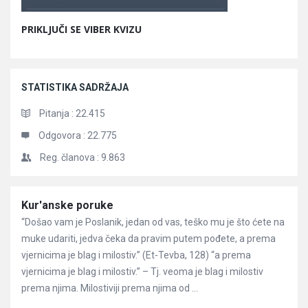
PRIKLJUČI SE VIBER KVIZU
STATISTIKA SADRŽAJA
Pitanja :
22.415
Odgovora :
22.775
Reg. članova :
9.863
Članci
Kur'anske poruke
“Došao vam je Poslanik, jedan od vas, teško mu je što ćete na
muke udariti, jedva čeka da pravim putem pođete, a prema
vjernicima je blag i milostiv.” (Et-Tevba, 128) “a prema
vjernicima je blag i milostiv.” – Tj. veoma je blag i milostiv
prema njima. Milostiviji prema njima od ...