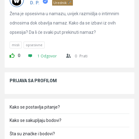
Pitanja
D. P.
Urednik
Žena je opsesivna u namazu, uvijek razmišlja o intimnim
odnosima dok obavlja namaz. Kako da se izbavi iz ovih
opsesija? Da li će svaki put prekinuti namaz?
misli
opsesivne
0
1 Odgovor
0
Prati
Sidebar
PRIJAVA SA PROFILOM
Kako se postavlja pitanje?
Kako se sakupljaju bodovi?
Šta su značke i bodovi?