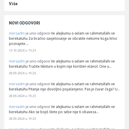
Više
NOVI ODGOVORI
mersadm
Ve alejkumu-s-selam ve rahmetullahi ve
je unio odgovor
berekatuhu Za bračno savjetovanje se obratite nekome koga lično
poznajete.…
13.10.2024 u 15:25
mersadm
Ve alejkumu-s-selam ve rahmetullahi ve
je unio odgovor
berekatuhu Tražite tiknture u kojim nije korišten etanol. One u…
28.09.2024 u 19:26
mersadm
Ve alejkumu-s-selam ve rahmetullahi ve
je unio odgovor
berekatuhu Pitanje nije dovoljno pojašenjeno. Pas je čuvar čega? U…
28.09.2024 u 19:25
mersadm
Ve alejkumu-s-selam ve rahmetullahi ve
je unio odgovor
berekatuhu Ako se bojiš štete po sebe nije ti obaveza…
28.09.2024 u 19:23