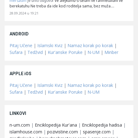
mersadm
Ve alejkumu-s-selam ve rahmetullahi ve
je unio odgovor
berekatuhu Ne treba da ide kod roditelja sama, bez muža.…
28.09.2024 u 19:21
ANDROID
Pitaj Učene
|
Islamski Kviz
|
Namaz korak po korak
|
Sufara
|
Tedžvid
|
Kur'anske Poruke
|
N-UM
|
Minber
APPLE iOS
Pitaj Učene
|
Islamski Kviz
|
Namaz korak po korak
|
Sufara
|
Tedžvid
|
Kur'anske Poruke
|
N-UM
LINKOVI
n-um.com
|
Enciklopedija Kur'ana
|
Enciklopedija hadisa
|
islamhouse.com
|
pozivistine.com
|
spasenje.com
|