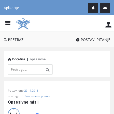
Aplikacije
Pit
Uč
®
PRETRAŽI
POSTAVI PITANJE
Početna
|
opsesivne
Pitaj
Postavljeno
29.11.2018
Učene
u kategoriji:
Savremena pitanja
®
Opsesivne misli
Latest