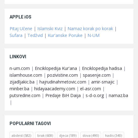
APPLE iOS
Pitaj Učene
|
Islamski Kviz
|
Namaz korak po korak
|
Sufara
|
Tedžvid
|
Kur'anske Poruke
|
N-UM
LINKOVI
n-um.com
|
Enciklopedija Kur'ana
|
Enciklopedija hadisa
|
islamhouse.com
|
pozivistine.com
|
spasenje.com
|
zijadljakic.ba
|
hajrudinahmetovic.com
|
amir-smajic
|
minber.ba
|
hidayaacademy.com
|
el-asr.com
|
putsredine.com
|
Predaje BiH Daija
|
s-d-o.org
|
namaz.ba
|
POPULARNI TAGOVI
abdest
(582)
brak
(608)
djeca
(189)
dova
(490)
hadis
(340)