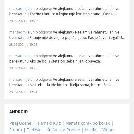
mersadm
Ve alejkumu-s-selam ve rahmetullahi ve
je unio odgovor
berekatuhu Tražite tiknture u kojim nije korišten etanol. One u…
28.09.2024 u 19:26
mersadm
Ve alejkumu-s-selam ve rahmetullahi ve
je unio odgovor
berekatuhu Pitanje nije dovoljno pojašenjeno. Pas je čuvar čega? U…
28.09.2024 u 19:25
mersadm
Ve alejkumu-s-selam ve rahmetullahi ve
je unio odgovor
berekatuhu Ako se bojiš štete po sebe nije ti obaveza…
28.09.2024 u 19:23
mersadm
Ve alejkumu-s-selam ve rahmetullahi ve
je unio odgovor
berekatuhu Ne treba da ide kod roditelja sama, bez muža.…
28.09.2024 u 19:21
ANDROID
Pitaj Učene
|
Islamski Kviz
|
Namaz korak po korak
|
Sufara
|
Tedžvid
|
Kur'anske Poruke
|
N-UM
|
Minber