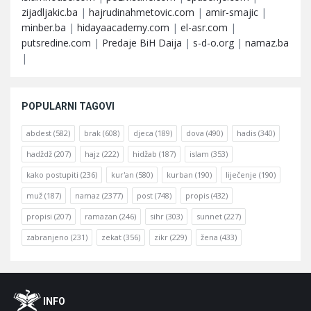
zijadljakic.ba
|
hajrudinahmetovic.com
|
amir-smajic
|
minber.ba
|
hidayaacademy.com
|
el-asr.com
|
putsredine.com
|
Predaje BiH Daija
|
s-d-o.org
|
namaz.ba
|
POPULARNI TAGOVI
abdest
(582)
brak
(608)
djeca
(189)
dova
(490)
hadis
(340)
hadždž
(207)
hajz
(222)
hidžab
(187)
islam
(353)
kako postupiti
(236)
kur'an
(580)
kurban
(190)
liječenje
(190)
muž
(187)
namaz
(2377)
post
(748)
propis
(432)
propisi
(207)
ramazan
(246)
sihr
(303)
sunnet
(227)
zabranjeno
(231)
zekat
(356)
zikr
(229)
žena
(433)
Footer
O
INFO