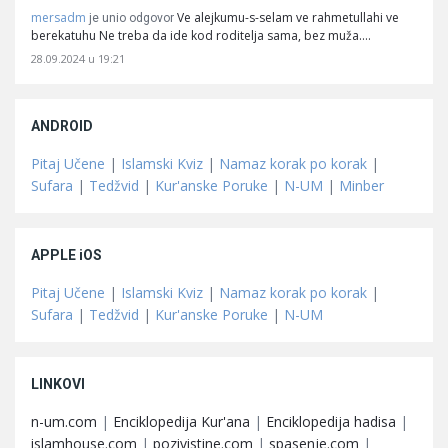
mersadm
Ve alejkumu-s-selam ve rahmetullahi ve
je unio odgovor
berekatuhu Ne treba da ide kod roditelja sama, bez muža.…
28.09.2024 u 19:21
ANDROID
Pitaj Učene
|
Islamski Kviz
|
Namaz korak po korak
|
Sufara
|
Tedžvid
|
Kur'anske Poruke
|
N-UM
|
Minber
APPLE iOS
Pitaj Učene
|
Islamski Kviz
|
Namaz korak po korak
|
Sufara
|
Tedžvid
|
Kur'anske Poruke
|
N-UM
LINKOVI
n-um.com
|
Enciklopedija Kur'ana
|
Enciklopedija hadisa
|
islamhouse.com
|
pozivistine.com
|
spasenje.com
|