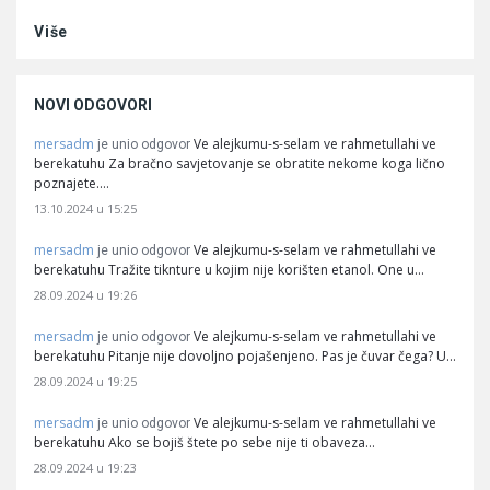
Više
NOVI ODGOVORI
mersadm
Ve alejkumu-s-selam ve rahmetullahi ve
je unio odgovor
berekatuhu Za bračno savjetovanje se obratite nekome koga lično
poznajete.…
13.10.2024 u 15:25
mersadm
Ve alejkumu-s-selam ve rahmetullahi ve
je unio odgovor
berekatuhu Tražite tiknture u kojim nije korišten etanol. One u…
28.09.2024 u 19:26
mersadm
Ve alejkumu-s-selam ve rahmetullahi ve
je unio odgovor
berekatuhu Pitanje nije dovoljno pojašenjeno. Pas je čuvar čega? U…
28.09.2024 u 19:25
mersadm
Ve alejkumu-s-selam ve rahmetullahi ve
je unio odgovor
berekatuhu Ako se bojiš štete po sebe nije ti obaveza…
28.09.2024 u 19:23