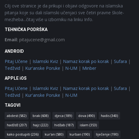
Cilj ove stranice je da prikupi i objavi odgovore na islamska
pitanja koje su dali islamski učenjaci sve četiri pravne škole-
mezheba...čitaj više u izborniku na linku Info.
TEHNIČKA PODRŠKA
Email:
pitajucene@gmail.com
ANDROID
Pitaj Učene
|
Islamski Kviz
|
Namaz korak po korak
|
Sufara
|
Tedžvid
|
Kur'anske Poruke
|
N-UM
|
Minber
APPLE iOS
Pitaj Učene
|
Islamski Kviz
|
Namaz korak po korak
|
Sufara
|
Tedžvid
|
Kur'anske Poruke
|
N-UM
TAGOVI
abdest
(582)
brak
(608)
djeca
(189)
dova
(490)
hadis
(340)
hadždž
(207)
hajz
(222)
hidžab
(187)
islam
(353)
kako postupiti
(236)
kur'an
(580)
kurban
(190)
liječenje
(190)