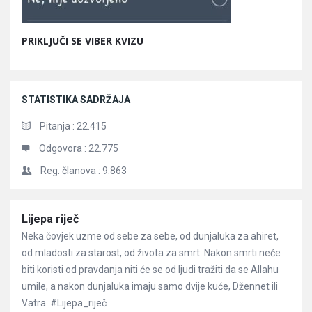
PRIKLJUČI SE VIBER KVIZU
STATISTIKA SADRŽAJA
Pitanja :
22.415
Odgovora :
22.775
Reg. članova :
9.863
Članci
Lijepa riječ
Neka čovjek uzme od sebe za sebe, od dunjaluka za ahiret,
od mladosti za starost, od života za smrt. Nakon smrti neće
biti koristi od pravdanja niti će se od ljudi tražiti da se Allahu
umile, a nakon dunjaluka imaju samo dvije kuće, Džennet ili
Vatra. #Lijepa_riječ