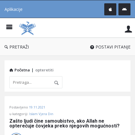
Aplikacije
Pit
Uč
®
PRETRAŽI
POSTAVI PITANJE
Početna
|
opteretiti
Pitaj
Postavljeno
19.11.2021
Učene
u kategoriji:
Islam Vjera Din
®
Zašto ljudi čine samoubistvo, ako Allah ne 
opterećuje čovjeka preko njegovih mogućnosti?
Latest