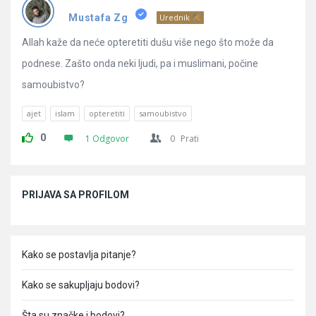
Pitanja
Mustafa Zg
Urednik
Allah kaže da neće opteretiti dušu više nego što može da
podnese. Zašto onda neki ljudi, pa i muslimani, počine
samoubistvo?
ajet
islam
opteretiti
samoubistvo
0
1 Odgovor
0
Prati
Sidebar
PRIJAVA SA PROFILOM
Kako se postavlja pitanje?
Kako se sakupljaju bodovi?
Šta su značke i bodovi?