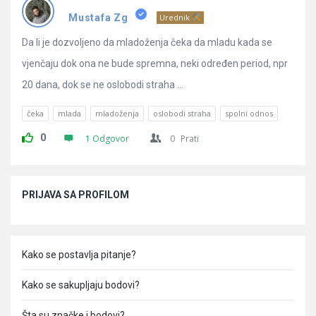
Pitanja
Mustafa Zg
Urednik
Da li je dozvoljeno da mladoženja čeka da mladu kada se
vjenčaju dok ona ne bude spremna, neki određen period, npr
20 dana, dok se ne oslobodi straha ...
čeka
mlada
mladoženja
oslobodi straha
spolni odnos
0
1 Odgovor
0
Prati
Sidebar
PRIJAVA SA PROFILOM
Kako se postavlja pitanje?
Kako se sakupljaju bodovi?
Šta su značke i bodovi?