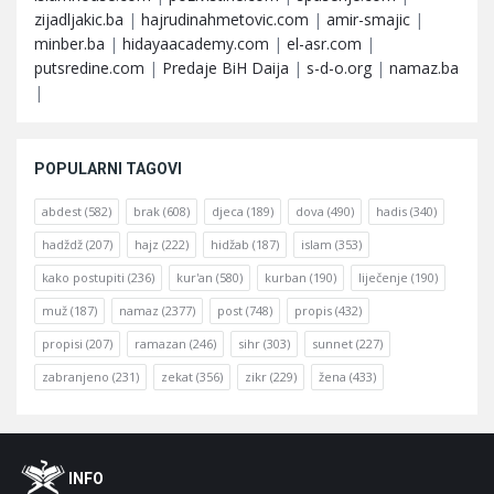
zijadljakic.ba
|
hajrudinahmetovic.com
|
amir-smajic
|
minber.ba
|
hidayaacademy.com
|
el-asr.com
|
putsredine.com
|
Predaje BiH Daija
|
s-d-o.org
|
namaz.ba
|
POPULARNI TAGOVI
abdest
(582)
brak
(608)
djeca
(189)
dova
(490)
hadis
(340)
hadždž
(207)
hajz
(222)
hidžab
(187)
islam
(353)
kako postupiti
(236)
kur'an
(580)
kurban
(190)
liječenje
(190)
muž
(187)
namaz
(2377)
post
(748)
propis
(432)
propisi
(207)
ramazan
(246)
sihr
(303)
sunnet
(227)
zabranjeno
(231)
zekat
(356)
zikr
(229)
žena
(433)
Footer
O
INFO