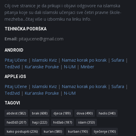
Cilj ove stranice je da prikupi i objavi odgovore na islamska
pitanja koje su dali islamski učenjaci sve četiri pravne škole-
mezheba...čitaj više u izborniku na linku Info.
TEHNIČKA PODRŠKA
Email:
pitajucene@gmail.com
ANDROID
Pitaj Učene
|
Islamski Kviz
|
Namaz korak po korak
|
Sufara
|
Tedžvid
|
Kur'anske Poruke
|
N-UM
|
Minber
APPLE iOS
Pitaj Učene
|
Islamski Kviz
|
Namaz korak po korak
|
Sufara
|
Tedžvid
|
Kur'anske Poruke
|
N-UM
TAGOVI
abdest
(582)
brak
(608)
djeca
(189)
dova
(490)
hadis
(340)
hadždž
(207)
hajz
(222)
hidžab
(187)
islam
(353)
kako postupiti
(236)
kur'an
(580)
kurban
(190)
liječenje
(190)