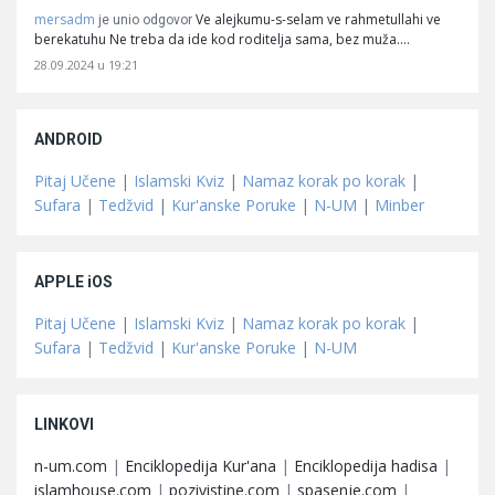
mersadm
Ve alejkumu-s-selam ve rahmetullahi ve
je unio odgovor
berekatuhu Ne treba da ide kod roditelja sama, bez muža.…
28.09.2024 u 19:21
ANDROID
Pitaj Učene
|
Islamski Kviz
|
Namaz korak po korak
|
Sufara
|
Tedžvid
|
Kur'anske Poruke
|
N-UM
|
Minber
APPLE iOS
Pitaj Učene
|
Islamski Kviz
|
Namaz korak po korak
|
Sufara
|
Tedžvid
|
Kur'anske Poruke
|
N-UM
LINKOVI
n-um.com
|
Enciklopedija Kur'ana
|
Enciklopedija hadisa
|
islamhouse.com
|
pozivistine.com
|
spasenje.com
|