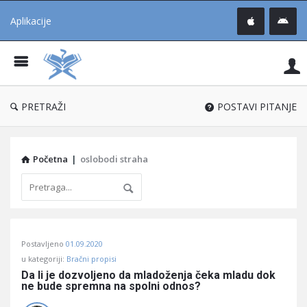
Aplikacije
Pit
Uč
®
PRETRAŽI
POSTAVI PITANJE
Početna
|
oslobodi straha
Pitaj
Postavljeno
01.09.2020
Učene
u kategoriji:
Bračni propisi
®
Da li je dozvoljeno da mladoženja čeka mladu dok 
ne bude spremna na spolni odnos?
Latest