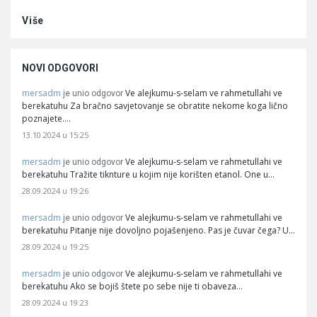
Više
NOVI ODGOVORI
mersadm
Ve alejkumu-s-selam ve rahmetullahi ve
je unio odgovor
berekatuhu Za bračno savjetovanje se obratite nekome koga lično
poznajete.…
13.10.2024 u 15:25
mersadm
Ve alejkumu-s-selam ve rahmetullahi ve
je unio odgovor
berekatuhu Tražite tiknture u kojim nije korišten etanol. One u…
28.09.2024 u 19:26
mersadm
Ve alejkumu-s-selam ve rahmetullahi ve
je unio odgovor
berekatuhu Pitanje nije dovoljno pojašenjeno. Pas je čuvar čega? U…
28.09.2024 u 19:25
mersadm
Ve alejkumu-s-selam ve rahmetullahi ve
je unio odgovor
berekatuhu Ako se bojiš štete po sebe nije ti obaveza…
28.09.2024 u 19:23