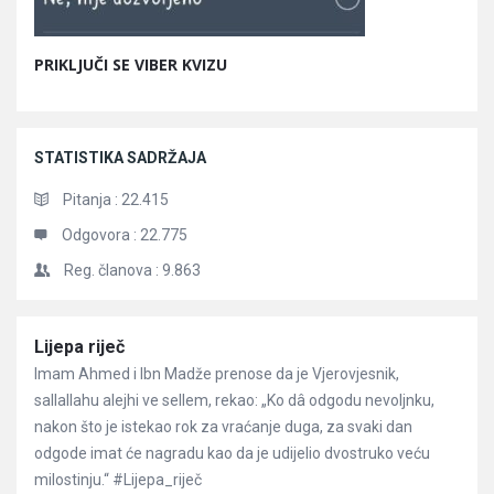
PRIKLJUČI SE VIBER KVIZU
STATISTIKA SADRŽAJA
Pitanja :
22.415
Odgovora :
22.775
Reg. članova :
9.863
Članci
Lijepa riječ
Imam Ahmed i Ibn Madže prenose da je Vjerovjesnik,
sallallahu alejhi ve sellem, rekao: „Ko dâ odgodu nevoljnku,
nakon što je istekao rok za vraćanje duga, za svaki dan
odgode imat će nagradu kao da je udijelio dvostruko veću
milostinju.“ #Lijepa_riječ