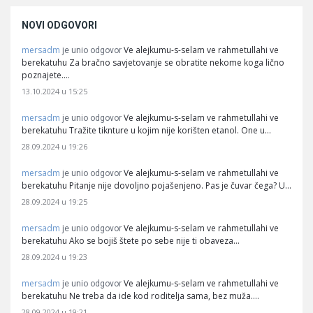
NOVI ODGOVORI
mersadm
Ve alejkumu-s-selam ve rahmetullahi ve
je unio odgovor
berekatuhu Za bračno savjetovanje se obratite nekome koga lično
poznajete.…
13.10.2024 u 15:25
mersadm
Ve alejkumu-s-selam ve rahmetullahi ve
je unio odgovor
berekatuhu Tražite tiknture u kojim nije korišten etanol. One u…
28.09.2024 u 19:26
mersadm
Ve alejkumu-s-selam ve rahmetullahi ve
je unio odgovor
berekatuhu Pitanje nije dovoljno pojašenjeno. Pas je čuvar čega? U…
28.09.2024 u 19:25
mersadm
Ve alejkumu-s-selam ve rahmetullahi ve
je unio odgovor
berekatuhu Ako se bojiš štete po sebe nije ti obaveza…
28.09.2024 u 19:23
mersadm
Ve alejkumu-s-selam ve rahmetullahi ve
je unio odgovor
berekatuhu Ne treba da ide kod roditelja sama, bez muža.…
28.09.2024 u 19:21