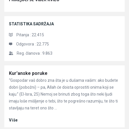
STATISTIKA SADRŽAJA
Pitanja :
22.415
Odgovora :
22.775
Reg. članova :
9.863
Članci
Kur'anske poruke
“Gospodar vaš dobro zna šta je u dušama vašim: ako budete
dobri (pobožni) – pa, Allah će doista oprostiti onima koji se
kaju.” (El-Isra, 25) Nemoj se brinuti zbog toga što neki ljudi
imaju loše mišljenje o tebi, što te pogrešno razumiju, te što ti
stavljaju na teret ono što ...
Više