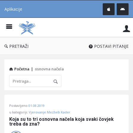
Aplikacije
Pit
Uč
®
PRETRAŽI
POSTAVI PITANJE
Početna
|
osnovna načela
Pitaj
Postavljeno
01.08.2019
Učene
u kategoriji:
Vjerovanje Mezheb Kader
®
Koja su to tri osnovna načela koja svaki čovjek 
treba da zna?
Latest