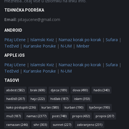
mezheba...čitaj više u izborniku na linku Info.
TEHNIČKA PODRŠKA
Email:
pitajucene@gmail.com
ANDROID
Pitaj Učene
|
Islamski Kviz
|
Namaz korak po korak
|
Sufara
|
Tedžvid
|
Kur'anske Poruke
|
N-UM
|
Minber
APPLE iOS
Pitaj Učene
|
Islamski Kviz
|
Namaz korak po korak
|
Sufara
|
Tedžvid
|
Kur'anske Poruke
|
N-UM
TAGOVI
abdest
(582)
brak
(608)
djeca
(189)
dova
(490)
hadis
(340)
hadždž
(207)
hajz
(222)
hidžab
(187)
islam
(353)
kako postupiti
(236)
kur'an
(580)
kurban
(190)
liječenje
(190)
muž
(187)
namaz
(2377)
post
(748)
propis
(432)
propisi
(207)
ramazan
(246)
sihr
(303)
sunnet
(227)
zabranjeno
(231)