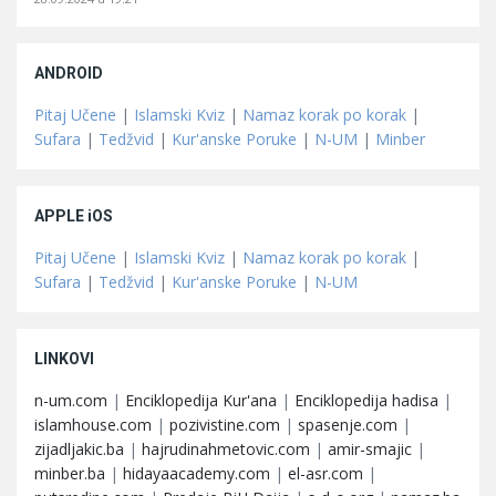
ANDROID
Pitaj Učene
|
Islamski Kviz
|
Namaz korak po korak
|
Sufara
|
Tedžvid
|
Kur'anske Poruke
|
N-UM
|
Minber
APPLE iOS
Pitaj Učene
|
Islamski Kviz
|
Namaz korak po korak
|
Sufara
|
Tedžvid
|
Kur'anske Poruke
|
N-UM
LINKOVI
n-um.com
|
Enciklopedija Kur'ana
|
Enciklopedija hadisa
|
islamhouse.com
|
pozivistine.com
|
spasenje.com
|
zijadljakic.ba
|
hajrudinahmetovic.com
|
amir-smajic
|
minber.ba
|
hidayaacademy.com
|
el-asr.com
|