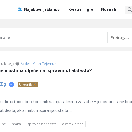
Pitaj
Pitaj
Najaktivniji članovi
Kvizovi i igre
Novosti
Učene
Učene
®
®
Navigacija
 hrane
u kategoriji:
Abdest Mesh Tejemum
ne u ustima utječe na ispravnost abdesta?
 Zg
Urednik
u ustima (posebno kod onih sa aparatićima za zube – jer ostane više hra
abdesta, ako i nakon ispiranja usta ta ...
zube
hrana
ispravnost abdesta
ostatak hrane