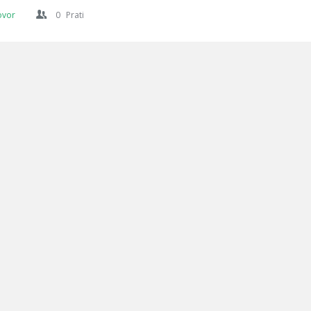
ovor
0
Prati