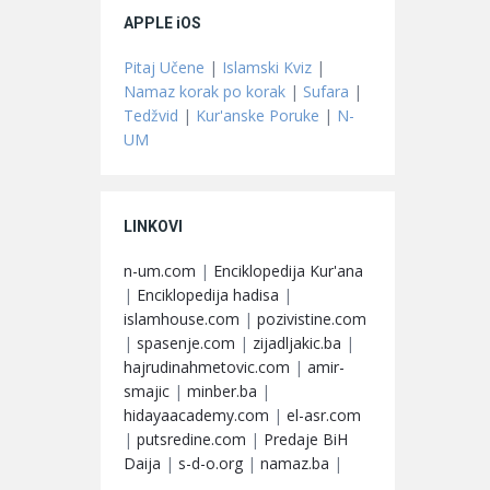
APPLE iOS
Pitaj Učene
|
Islamski Kviz
|
Namaz korak po korak
|
Sufara
|
Tedžvid
|
Kur'anske Poruke
|
N-
UM
LINKOVI
n-um.com
|
Enciklopedija Kur'ana
|
Enciklopedija hadisa
|
islamhouse.com
|
pozivistine.com
|
spasenje.com
|
zijadljakic.ba
|
hajrudinahmetovic.com
|
amir-
smajic
|
minber.ba
|
hidayaacademy.com
|
el-asr.com
|
putsredine.com
|
Predaje BiH
Daija
|
s-d-o.org
|
namaz.ba
|