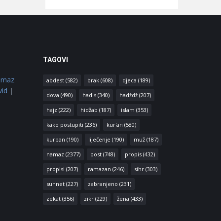
TAGOVI
amaz
abdest
(582)
brak
(608)
djeca
(189)
vid
|
dova
(490)
hadis
(340)
hadždž
(207)
hajz
(222)
hidžab
(187)
islam
(353)
kako postupiti
(236)
kur'an
(580)
kurban
(190)
liječenje
(190)
muž
(187)
namaz
(2377)
post
(748)
propis
(432)
propisi
(207)
ramazan
(246)
sihr
(303)
sunnet
(227)
zabranjeno
(231)
zekat
(356)
zikr
(229)
žena
(433)