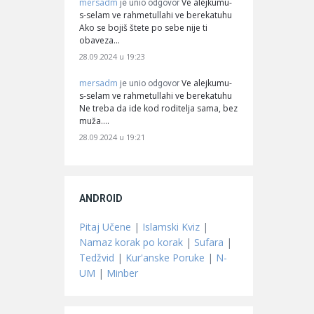
mersadm
Ve alejkumu-
je unio odgovor
s-selam ve rahmetullahi ve berekatuhu
Ako se bojiš štete po sebe nije ti
obaveza…
28.09.2024 u 19:23
mersadm
Ve alejkumu-
je unio odgovor
s-selam ve rahmetullahi ve berekatuhu
Ne treba da ide kod roditelja sama, bez
muža.…
28.09.2024 u 19:21
ANDROID
Pitaj Učene
|
Islamski Kviz
|
Namaz korak po korak
|
Sufara
|
Tedžvid
|
Kur'anske Poruke
|
N-
UM
|
Minber