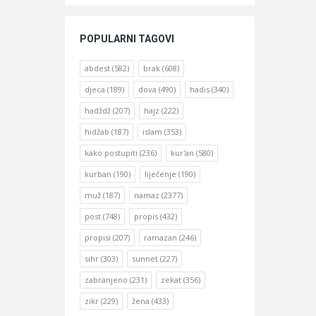
POPULARNI TAGOVI
abdest
(582)
brak
(608)
djeca
(189)
dova
(490)
hadis
(340)
hadždž
(207)
hajz
(222)
hidžab
(187)
islam
(353)
kako postupiti
(236)
kur'an
(580)
kurban
(190)
liječenje
(190)
muž
(187)
namaz
(2377)
post
(748)
propis
(432)
propisi
(207)
ramazan
(246)
sihr
(303)
sunnet
(227)
zabranjeno
(231)
zekat
(356)
zikr
(229)
žena
(433)