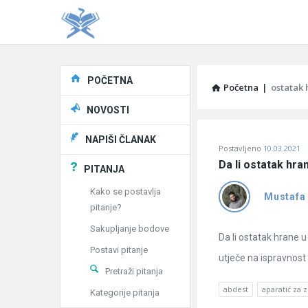
Explore
POČETNA
Početna
|
ostatak
NOVOSTI
Pitaj
NAPIŠI ČLANAK
Postavljeno
10.03.2021
Učene
Da li ostatak hra
PITANJA
®
Kako se postavlja
Mustafa
pitanje?
Latest
Sakupljanje bodove
Pitanja
Da li ostatak hrane 
Postavi pitanje
utječe na ispravnost 
Pretraži pitanja
abdest
aparatić za 
Kategorije pitanja