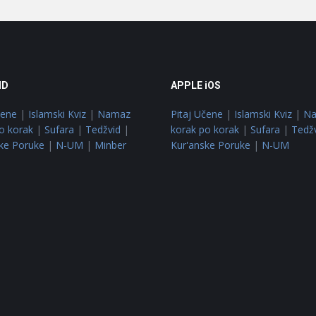
ID
APPLE iOS
čene
|
Islamski Kviz
|
Namaz
Pitaj Učene
|
Islamski Kviz
|
N
o korak
|
Sufara
|
Tedžvid
|
korak po korak
|
Sufara
|
Tedž
ke Poruke
|
N-UM
|
Minber
Kur'anske Poruke
|
N-UM