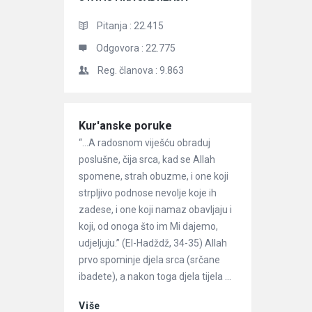
Pitanja :
22.415
Odgovora :
22.775
Reg. članova :
9.863
Članci
Kur'anske poruke
“…A radosnom viješću obraduj
poslušne, čija srca, kad se Allah
spomene, strah obuzme, i one koji
strpljivo podnose nevolje koje ih
zadese, i one koji namaz obavljaju i
koji, od onoga što im Mi dajemo,
udjeljuju.” (El-Hadždž, 34-35) Allah
prvo spominje djela srca (srčane
ibadete), a nakon toga djela tijela ...
Više