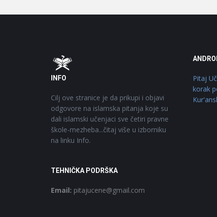
Footer
O
ANDRO
Pitaj U
INFO
korak p
Cilj ove stranice je da prikupi i objavi
Kur'ans
odgovore na islamska pitanja koje su
dali islamski učenjaci sve četiri pravne
škole-mezheba...čitaj više u izborniku
na linku Info.
TEHNIČKA PODRŠKA
Email:
pitajucene@gmail.com