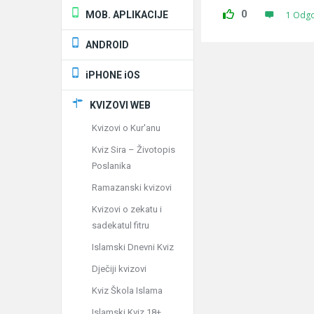
0
MOB. APLIKACIJE
1 Odg
ANDROID
iPHONE iOS
KVIZOVI WEB
Kvizovi o Kur'anu
Kviz Sira – Životopis
Poslanika
Ramazanski kvizovi
Kvizovi o zekatu i
sadekatul fitru
Islamski Dnevni Kviz
Dječiji kvizovi
Kviz Škola Islama
Islamski Kviz 18+