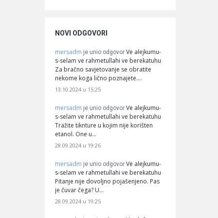
NOVI ODGOVORI
mersadm
Ve alejkumu-
je unio odgovor
s-selam ve rahmetullahi ve berekatuhu
Za bračno savjetovanje se obratite
nekome koga lično poznajete.…
13.10.2024 u 15:25
mersadm
Ve alejkumu-
je unio odgovor
s-selam ve rahmetullahi ve berekatuhu
Tražite tiknture u kojim nije korišten
etanol. One u…
28.09.2024 u 19:26
mersadm
Ve alejkumu-
je unio odgovor
s-selam ve rahmetullahi ve berekatuhu
Pitanje nije dovoljno pojašenjeno. Pas
je čuvar čega? U…
28.09.2024 u 19:25