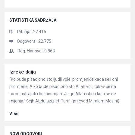
STATISTIKA SADRŽAJA
Pitanja :
22.415
Odgovora :
22.775
Reg. članova :
9.863
Članci
Izreke daija
“Ko bude pisao ono što ljudji vole, promjeniće kada se i oni
promjene. A ko bude pisao ono što Allah voli, takav će na
tome ustrajati i biti postojan. Jer je Allah istina koja se ne
mijenja.” Šejh Abdulaziz et-Tarifi (prijevod Miralem Mesini)
Više
NOVI ODGOVORI