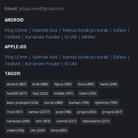
Email:
pitajucene@gmail.com
ANDROID
Pitaj Učene
|
Islamski Kviz
|
Namaz korak po korak
|
Sufara
|
Tedžvid
|
Kur'anske Poruke
|
N-UM
|
Minber
APPLE iOS
Pitaj Učene
|
Islamski Kviz
|
Namaz korak po korak
|
Sufara
|
Tedžvid
|
Kur'anske Poruke
|
N-UM
TAGOVI
abdest
(582)
brak
(608)
djeca
(189)
dova
(490)
hadis
(340)
hadždž
(207)
hajz
(222)
hidžab
(187)
islam
(353)
kako postupiti
(236)
kur'an
(580)
kurban
(190)
liječenje
(190)
muž
(187)
namaz
(2377)
post
(748)
propis
(432)
propisi
(207)
ramazan
(246)
sihr
(303)
sunnet
(227)
zabranjeno
(231)
zekat
(356)
zikr
(229)
žena
(433)