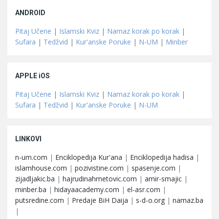
ANDROID
Pitaj Učene
|
Islamski Kviz
|
Namaz korak po korak
|
Sufara
|
Tedžvid
|
Kur'anske Poruke
|
N-UM
|
Minber
APPLE iOS
Pitaj Učene
|
Islamski Kviz
|
Namaz korak po korak
|
Sufara
|
Tedžvid
|
Kur'anske Poruke
|
N-UM
LINKOVI
n-um.com
|
Enciklopedija Kur'ana
|
Enciklopedija hadisa
|
islamhouse.com
|
pozivistine.com
|
spasenje.com
|
zijadljakic.ba
|
hajrudinahmetovic.com
|
amir-smajic
|
minber.ba
|
hidayaacademy.com
|
el-asr.com
|
putsredine.com
|
Predaje BiH Daija
|
s-d-o.org
|
namaz.ba
|