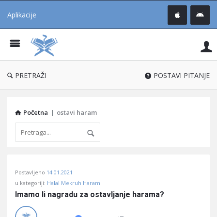
Aplikacije
Pit
Uč
®
PRETRAŽI
POSTAVI PITANJE
Početna
|
ostavi haram
Pitaj
Postavljeno
14.01.2021
Učene
u kategoriji:
Halal Mekruh Haram
®
Imamo li nagradu za ostavljanje harama?
Latest