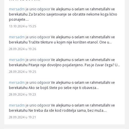
mersadm
Ve alejkumu-s-selam ve rahmetullahi ve
je unio odgovor
berekatuhu Za bračno savjetovanje se obratite nekome koga lično
poznajete.…
13.10.2024 u 15:25
mersadm
Ve alejkumu-s-selam ve rahmetullahi ve
je unio odgovor
berekatuhu Tražite tiknture u kojim nije korišten etanol. One u…
28.09.2024 u 19:26
mersadm
Ve alejkumu-s-selam ve rahmetullahi ve
je unio odgovor
berekatuhu Pitanje nije dovoljno pojašenjeno. Pas je čuvar čega? U…
28.09.2024 u 19:25
mersadm
Ve alejkumu-s-selam ve rahmetullahi ve
je unio odgovor
berekatuhu Ako se bojiš štete po sebe nije ti obaveza…
28.09.2024 u 19:23
mersadm
Ve alejkumu-s-selam ve rahmetullahi ve
je unio odgovor
berekatuhu Ne treba da ide kod roditelja sama, bez muža.…
28.09.2024 u 19:21