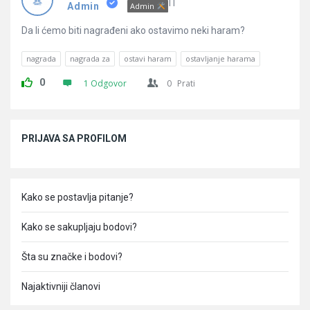
Pitanja
IT
Admin
Admin
Da li ćemo biti nagrađeni ako ostavimo neki haram?
nagrada
nagrada za
ostavi haram
ostavljanje harama
0
1 Odgovor
0
Prati
Sidebar
PRIJAVA SA PROFILOM
Kako se postavlja pitanje?
Kako se sakupljaju bodovi?
Šta su značke i bodovi?
Najaktivniji članovi