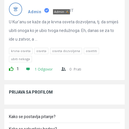
Pitanja
IT
Admin
Admin
U Kur'anu se kaže da je krvna osveta dozvoljena, tj. da smiješ
ubiti onoga ko je ubio tvoga nedužnoga. Eh, danas se za to
ide u zatvor, a ...
krvna osveta
osveta
osveta dozvoljena
osvetiti
ubiti nekoga
1
1 Odgovor
0
Prati
Sidebar
PRIJAVA SA PROFILOM
Kako se postavlja pitanje?