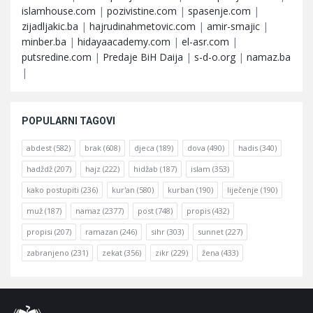
islamhouse.com
|
pozivistine.com
|
spasenje.com
|
zijadljakic.ba
|
hajrudinahmetovic.com
|
amir-smajic
|
minber.ba
|
hidayaacademy.com
|
el-asr.com
|
putsredine.com
|
Predaje BiH Daija
|
s-d-o.org
|
namaz.ba
|
POPULARNI TAGOVI
abdest
(582)
brak
(608)
djeca
(189)
dova
(490)
hadis
(340)
hadždž
(207)
hajz
(222)
hidžab
(187)
islam
(353)
kako postupiti
(236)
kur'an
(580)
kurban
(190)
liječenje
(190)
muž
(187)
namaz
(2377)
post
(748)
propis
(432)
propisi
(207)
ramazan
(246)
sihr
(303)
sunnet
(227)
zabranjeno
(231)
zekat
(356)
zikr
(229)
žena
(433)
Footer
O