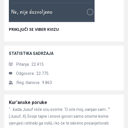
PRIKLJUČI SE VIBER KVIZU
STATISTIKA SADRŽAJA
Pitanja :
22.415
Odgovora :
22.775
Reg. članova :
9.863
Članci
Kur'anske poruke
“…kada Jusuf reče ocu svome: ‘O oče moj, sanjao sam…'”
(Jusuf, 4) Svoje tajne i snove govori samo onome kome
vjeruješ i istinski ga voliš, i ko će te iskreno posavjetovati.