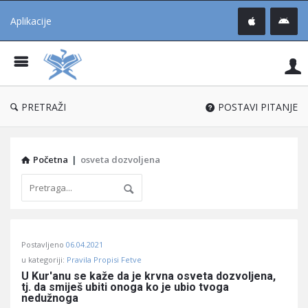
Aplikacije
Pit
Uč
®
PRETRAŽI
POSTAVI PITANJE
Početna
|
osveta dozvoljena
Pitaj
Postavljeno
06.04.2021
Učene
u kategoriji:
Pravila Propisi Fetve
®
U Kur'anu se kaže da je krvna osveta dozvoljena, 
tj. da smiješ ubiti onoga ko je ubio tvoga 
Latest
nedužnoga