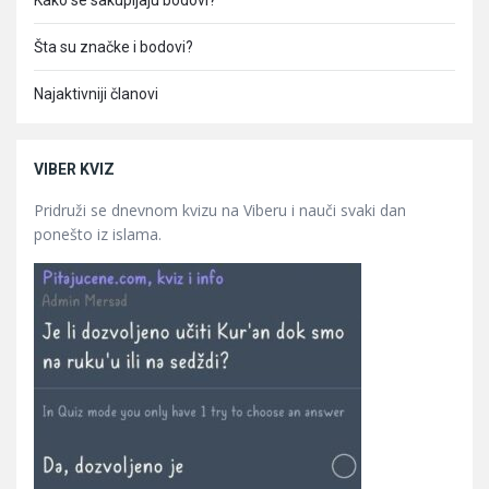
Kako se sakupljaju bodovi?
Šta su značke i bodovi?
Najaktivniji članovi
VIBER KVIZ
Pridruži se dnevnom kvizu na Viberu i nauči svaki dan
ponešto iz islama.