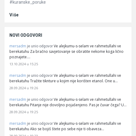
#kuranske_poruke
Više
NOVI ODGOVORI
mersadm
Ve alejkumu-s-selam ve rahmetullahi ve
je unio odgovor
berekatuhu Za bračno savjetovanje se obratite nekome koga lično
poznajete.…
13.10.2024 u 15:25
mersadm
Ve alejkumu-s-selam ve rahmetullahi ve
je unio odgovor
berekatuhu Tražite tiknture u kojim nije korišten etanol. One u…
28.09.2024 u 19:26
mersadm
Ve alejkumu-s-selam ve rahmetullahi ve
je unio odgovor
berekatuhu Pitanje nije dovoljno pojašenjeno. Pas je čuvar čega? U…
28.09.2024 u 19:25
mersadm
Ve alejkumu-s-selam ve rahmetullahi ve
je unio odgovor
berekatuhu Ako se bojiš štete po sebe nije ti obaveza…
28.09.2024 u 19:23