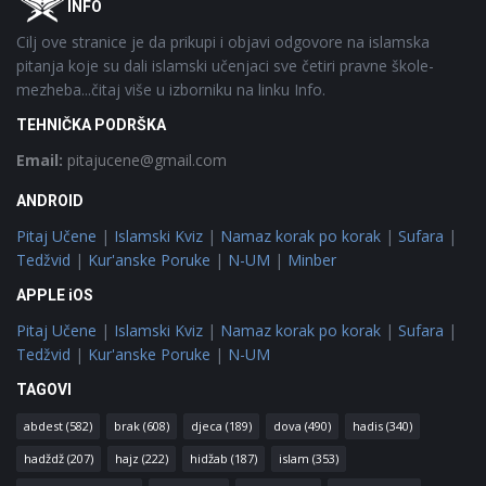
INFO
Cilj ove stranice je da prikupi i objavi odgovore na islamska
pitanja koje su dali islamski učenjaci sve četiri pravne škole-
mezheba...čitaj više u izborniku na linku Info.
TEHNIČKA PODRŠKA
Email:
pitajucene@gmail.com
ANDROID
Pitaj Učene
|
Islamski Kviz
|
Namaz korak po korak
|
Sufara
|
Tedžvid
|
Kur'anske Poruke
|
N-UM
|
Minber
APPLE iOS
Pitaj Učene
|
Islamski Kviz
|
Namaz korak po korak
|
Sufara
|
Tedžvid
|
Kur'anske Poruke
|
N-UM
TAGOVI
abdest
(582)
brak
(608)
djeca
(189)
dova
(490)
hadis
(340)
hadždž
(207)
hajz
(222)
hidžab
(187)
islam
(353)