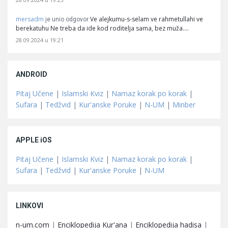
mersadm
Ve alejkumu-s-selam ve rahmetullahi ve
je unio odgovor
berekatuhu Ne treba da ide kod roditelja sama, bez muža.…
28.09.2024 u 19:21
ANDROID
Pitaj Učene
|
Islamski Kviz
|
Namaz korak po korak
|
Sufara
|
Tedžvid
|
Kur'anske Poruke
|
N-UM
|
Minber
APPLE iOS
Pitaj Učene
|
Islamski Kviz
|
Namaz korak po korak
|
Sufara
|
Tedžvid
|
Kur'anske Poruke
|
N-UM
LINKOVI
n-um.com
|
Enciklopedija Kur'ana
|
Enciklopedija hadisa
|