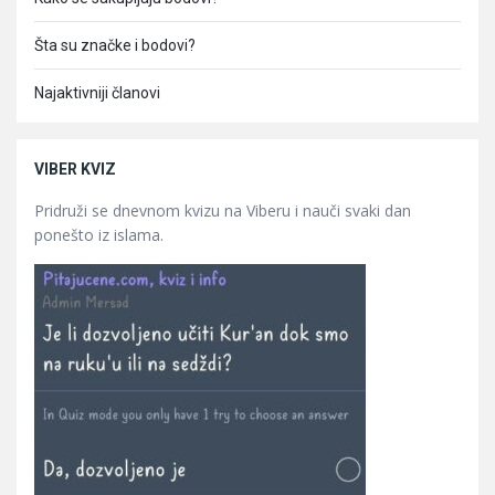
Šta su značke i bodovi?
Najaktivniji članovi
VIBER KVIZ
Pridruži se dnevnom kvizu na Viberu i nauči svaki dan
ponešto iz islama.