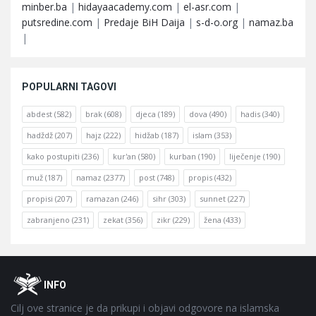
minber.ba
|
hidayaacademy.com
|
el-asr.com
|
putsredine.com
|
Predaje BiH Daija
|
s-d-o.org
|
namaz.ba
|
POPULARNI TAGOVI
abdest
(582)
brak
(608)
djeca
(189)
dova
(490)
hadis
(340)
hadždž
(207)
hajz
(222)
hidžab
(187)
islam
(353)
kako postupiti
(236)
kur'an
(580)
kurban
(190)
liječenje
(190)
muž
(187)
namaz
(2377)
post
(748)
propis
(432)
propisi
(207)
ramazan
(246)
sihr
(303)
sunnet
(227)
zabranjeno
(231)
zekat
(356)
zikr
(229)
žena
(433)
Footer
O
INFO
Cilj ove stranice je da prikupi i objavi odgovore na islamska