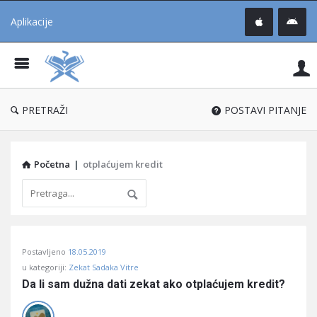
Aplikacije
Pit
Uč
®
PRETRAŽI
POSTAVI PITANJE
Početna
|
otplaćujem kredit
Pitaj
Postavljeno
18.05.2019
Učene
u kategoriji:
Zekat Sadaka Vitre
®
Da li sam dužna dati zekat ako otplaćujem kredit?
Latest