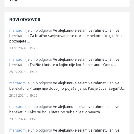
NOVI ODGOVORI
mersadm
Ve alejkumu-s-selam ve rahmetullahi ve
je unio odgovor
berekatuhu Za bračno savjetovanje se obratite nekome koga lično
poznajete.…
13.10.2024 u 15:25
mersadm
Ve alejkumu-s-selam ve rahmetullahi ve
je unio odgovor
berekatuhu Tražite tiknture u kojim nije korišten etanol. One u…
28.09.2024 u 19:26
mersadm
Ve alejkumu-s-selam ve rahmetullahi ve
je unio odgovor
berekatuhu Pitanje nije dovoljno pojašenjeno. Pas je čuvar čega? U…
28.09.2024 u 19:25
mersadm
Ve alejkumu-s-selam ve rahmetullahi ve
je unio odgovor
berekatuhu Ako se bojiš štete po sebe nije ti obaveza…
28.09.2024 u 19:23
mersadm
Ve alejkumu-s-selam ve rahmetullahi ve
je unio odgovor