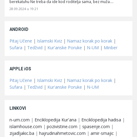
berekatuhu Ne treba da ide kod roditelja sama, bez muža.…
28.09.2024 u 19:21
ANDROID
Pitaj Učene
|
Islamski Kviz
|
Namaz korak po korak
|
Sufara
|
Tedžvid
|
Kur'anske Poruke
|
N-UM
|
Minber
APPLE iOS
Pitaj Učene
|
Islamski Kviz
|
Namaz korak po korak
|
Sufara
|
Tedžvid
|
Kur'anske Poruke
|
N-UM
LINKOVI
n-um.com
|
Enciklopedija Kur'ana
|
Enciklopedija hadisa
|
islamhouse.com
|
pozivistine.com
|
spasenje.com
|
zijadljakic.ba
|
hajrudinahmetovic.com
|
amir-smajic
|