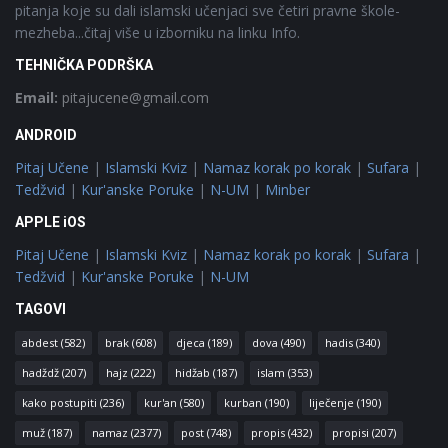
pitanja koje su dali islamski učenjaci sve četiri pravne škole-
mezheba...čitaj više u izborniku na linku Info.
TEHNIČKA PODRŠKA
Email:
pitajucene@gmail.com
ANDROID
Pitaj Učene
|
Islamski Kviz
|
Namaz korak po korak
|
Sufara
|
Tedžvid
|
Kur'anske Poruke
|
N-UM
|
Minber
APPLE iOS
Pitaj Učene
|
Islamski Kviz
|
Namaz korak po korak
|
Sufara
|
Tedžvid
|
Kur'anske Poruke
|
N-UM
TAGOVI
abdest
(582)
brak
(608)
djeca
(189)
dova
(490)
hadis
(340)
hadždž
(207)
hajz
(222)
hidžab
(187)
islam
(353)
kako postupiti
(236)
kur'an
(580)
kurban
(190)
liječenje
(190)
muž
(187)
namaz
(2377)
post
(748)
propis
(432)
propisi
(207)