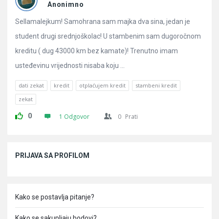
Pitanja
Anonimno
Sellamalejkum! Samohrana sam majka dva sina, jedan je
student drugi srednjoškolac! U stambenim sam dugoročnom
kreditu ( dug 43000 km bez kamate)! Trenutno imam
usteđevinu vrijednosti nisaba koju ...
dati zekat
kredit
otplaćujem kredit
stambeni kredit
zekat
0
1 Odgovor
0
Prati
Sidebar
PRIJAVA SA PROFILOM
Kako se postavlja pitanje?
Kako se sakupljaju bodovi?