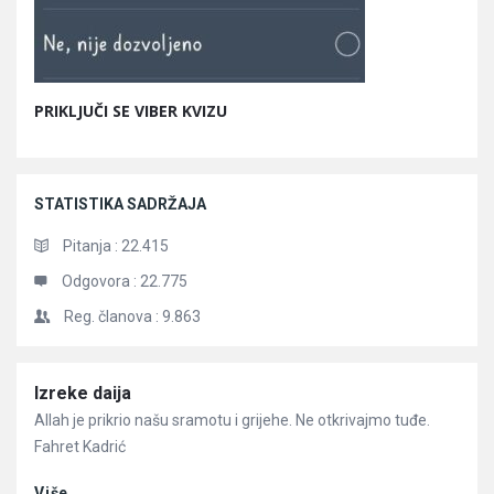
PRIKLJUČI SE VIBER KVIZU
STATISTIKA SADRŽAJA
Pitanja :
22.415
Odgovora :
22.775
Reg. članova :
9.863
Članci
Izreke daija
Allah je prikrio našu sramotu i grijehe. Ne otkrivajmo tuđe.
Fahret Kadrić
Više