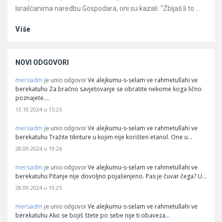
Israilćanima naredbu Gospodara, oni su kazali: “Zbijaš li to ...
Više
NOVI ODGOVORI
mersadm
Ve alejkumu-s-selam ve rahmetullahi ve
je unio odgovor
berekatuhu Za bračno savjetovanje se obratite nekome koga lično
poznajete.…
13.10.2024 u 15:25
mersadm
Ve alejkumu-s-selam ve rahmetullahi ve
je unio odgovor
berekatuhu Tražite tiknture u kojim nije korišten etanol. One u…
28.09.2024 u 19:26
mersadm
Ve alejkumu-s-selam ve rahmetullahi ve
je unio odgovor
berekatuhu Pitanje nije dovoljno pojašenjeno. Pas je čuvar čega? U…
28.09.2024 u 19:25
mersadm
Ve alejkumu-s-selam ve rahmetullahi ve
je unio odgovor
berekatuhu Ako se bojiš štete po sebe nije ti obaveza…