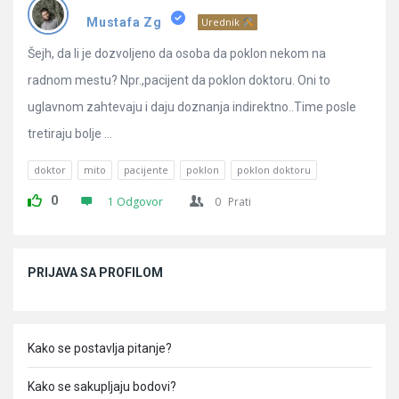
Pitanja
Mustafa Zg
Urednik
Šejh, da li je dozvoljeno da osoba da poklon nekom na
radnom mestu? Npr.,pacijent da poklon doktoru. Oni to
uglavnom zahtevaju i daju doznanja indirektno..Time posle
tretiraju bolje ...
doktor
mito
pacijente
poklon
poklon doktoru
0
1 Odgovor
0
Prati
Sidebar
PRIJAVA SA PROFILOM
Kako se postavlja pitanje?
Kako se sakupljaju bodovi?