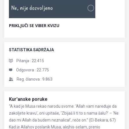
PRIKLJUČI SE VIBER KVIZU
STATISTIKA SADRŽAJA
Pitanja :
22.415
Odgovora :
22.775
Reg. članova :
9.863
Članci
Kur'anske poruke
“A kad je Musa rekao narodu svome: ‘Allah vam naređuje da
zakoljete kravu’, oni upitaše, ‘Zbijaš li ti to s nama šalu?’ – ‘Ne
dao mi Allah da budem neznalica!’, reče on.” (El-Bekara, 67)
Kad je Allahov poslanik Musa, alejhis-selam, prenio