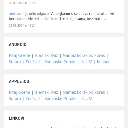
28.09.2024 u 19:23
mersadm
Ve alejkumu-s-selam ve rahmetullahi ve
je unio odgovor
berekatuhu Ne treba da ide kod roditelja sama, bez muža.…
28.09.2024 u 19:21
ANDROID
Pitaj Učene
|
Islamski Kviz
|
Namaz korak po korak
|
Sufara
|
Tedžvid
|
Kur'anske Poruke
|
N-UM
|
Minber
APPLE iOS
Pitaj Učene
|
Islamski Kviz
|
Namaz korak po korak
|
Sufara
|
Tedžvid
|
Kur'anske Poruke
|
N-UM
LINKOVI