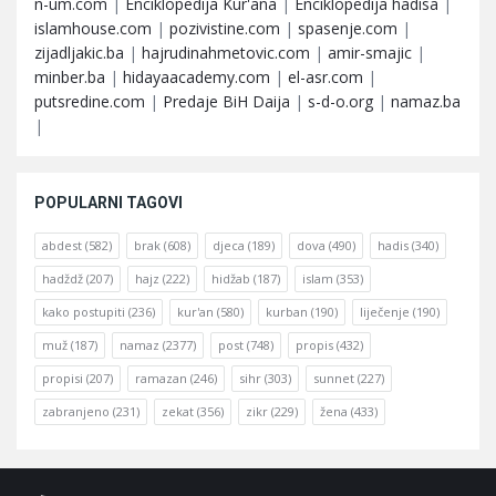
n-um.com
|
Enciklopedija Kur'ana
|
Enciklopedija hadisa
|
islamhouse.com
|
pozivistine.com
|
spasenje.com
|
zijadljakic.ba
|
hajrudinahmetovic.com
|
amir-smajic
|
minber.ba
|
hidayaacademy.com
|
el-asr.com
|
putsredine.com
|
Predaje BiH Daija
|
s-d-o.org
|
namaz.ba
|
POPULARNI TAGOVI
abdest
(582)
brak
(608)
djeca
(189)
dova
(490)
hadis
(340)
hadždž
(207)
hajz
(222)
hidžab
(187)
islam
(353)
kako postupiti
(236)
kur'an
(580)
kurban
(190)
liječenje
(190)
muž
(187)
namaz
(2377)
post
(748)
propis
(432)
propisi
(207)
ramazan
(246)
sihr
(303)
sunnet
(227)
zabranjeno
(231)
zekat
(356)
zikr
(229)
žena
(433)