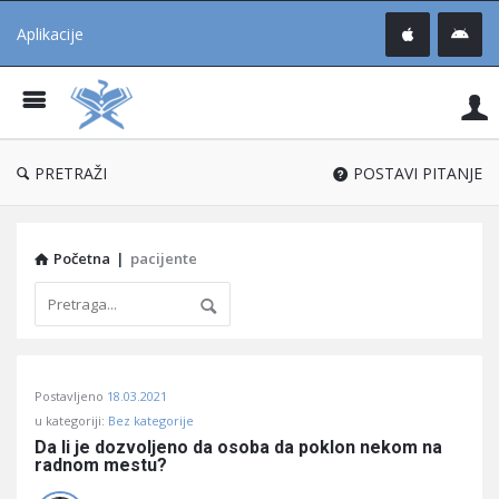
Aplikacije
Pit
Uč
®
PRETRAŽI
POSTAVI PITANJE
Početna
|
pacijente
Pitaj
Postavljeno
18.03.2021
Učene
u kategoriji:
Bez kategorije
®
Da li je dozvoljeno da osoba da poklon nekom na 
radnom mestu?
Latest