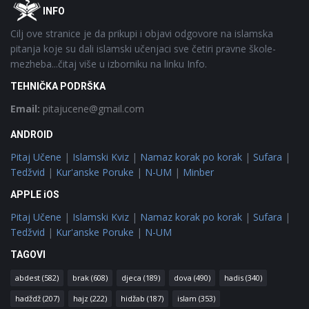
Footer
O
INFO
Cilj ove stranice je da prikupi i objavi odgovore na islamska
pitanja koje su dali islamski učenjaci sve četiri pravne škole-
mezheba...čitaj više u izborniku na linku Info.
TEHNIČKA PODRŠKA
Email:
pitajucene@gmail.com
ANDROID
Pitaj Učene
|
Islamski Kviz
|
Namaz korak po korak
|
Sufara
|
Tedžvid
|
Kur'anske Poruke
|
N-UM
|
Minber
APPLE iOS
Pitaj Učene
|
Islamski Kviz
|
Namaz korak po korak
|
Sufara
|
Tedžvid
|
Kur'anske Poruke
|
N-UM
TAGOVI
abdest
(582)
brak
(608)
djeca
(189)
dova
(490)
hadis
(340)
hadždž
(207)
hajz
(222)
hidžab
(187)
islam
(353)