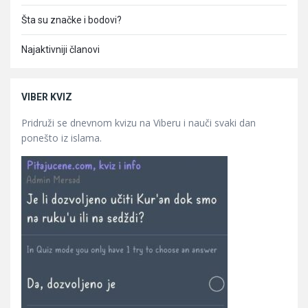
Šta su značke i bodovi?
Najaktivniji članovi
VIBER KVIZ
Pridruži se dnevnom kvizu na Viberu i nauči svaki dan
ponešto iz islama.