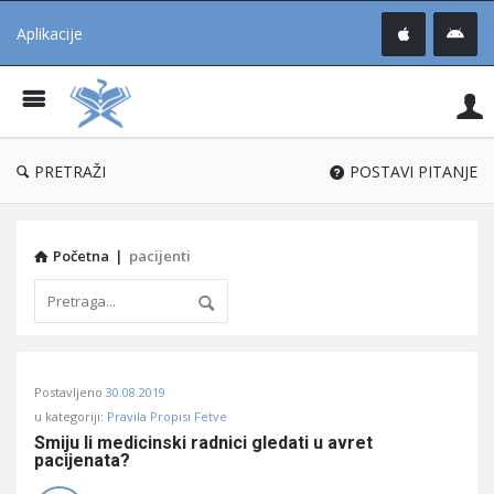
Aplikacije
Pit
Uč
®
PRETRAŽI
POSTAVI PITANJE
Početna
|
pacijenti
Pitaj
Postavljeno
30.08.2019
Učene
u kategoriji:
Pravila Propisi Fetve
®
Smiju li medicinski radnici gledati u avret 
pacijenata?
Latest