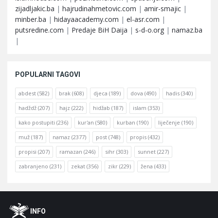
zijadljakic.ba
|
hajrudinahmetovic.com
|
amir-smajic
|
minber.ba
|
hidayaacademy.com
|
el-asr.com
|
putsredine.com
|
Predaje BiH Daija
|
s-d-o.org
|
namaz.ba
|
POPULARNI TAGOVI
abdest
(582)
brak
(608)
djeca
(189)
dova
(490)
hadis
(340)
hadždž
(207)
hajz
(222)
hidžab
(187)
islam
(353)
kako postupiti
(236)
kur'an
(580)
kurban
(190)
liječenje
(190)
muž
(187)
namaz
(2377)
post
(748)
propis
(432)
propisi
(207)
ramazan
(246)
sihr
(303)
sunnet
(227)
zabranjeno
(231)
zekat
(356)
zikr
(229)
žena
(433)
Footer
O
INFO