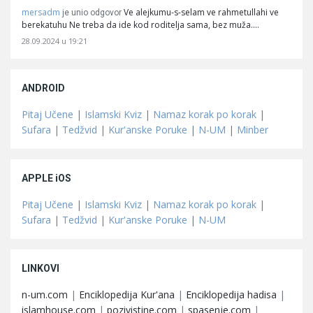
mersadm
Ve alejkumu-s-selam ve rahmetullahi ve
je unio odgovor
berekatuhu Ne treba da ide kod roditelja sama, bez muža.…
28.09.2024 u 19:21
ANDROID
Pitaj Učene
|
Islamski Kviz
|
Namaz korak po korak
|
Sufara
|
Tedžvid
|
Kur'anske Poruke
|
N-UM
|
Minber
APPLE iOS
Pitaj Učene
|
Islamski Kviz
|
Namaz korak po korak
|
Sufara
|
Tedžvid
|
Kur'anske Poruke
|
N-UM
LINKOVI
n-um.com
|
Enciklopedija Kur'ana
|
Enciklopedija hadisa
|
islamhouse.com
|
pozivistine.com
|
spasenje.com
|