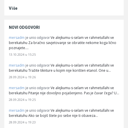
Više
NOVI ODGOVORI
mersadm
Ve alejkumu-s-selam ve rahmetullahi ve
je unio odgovor
berekatuhu Za bračno savjetovanje se obratite nekome koga lično
poznajete.…
13.10.2024 u 15:25
mersadm
Ve alejkumu-s-selam ve rahmetullahi ve
je unio odgovor
berekatuhu Tražite tiknture u kojim nije korišten etanol. One u…
28.09.2024 u 19:26
mersadm
Ve alejkumu-s-selam ve rahmetullahi ve
je unio odgovor
berekatuhu Pitanje nije dovoljno pojašenjeno. Pas je čuvar čega? U…
28.09.2024 u 19:25
mersadm
Ve alejkumu-s-selam ve rahmetullahi ve
je unio odgovor
berekatuhu Ako se bojiš štete po sebe nije ti obaveza…
28.09.2024 u 19:23