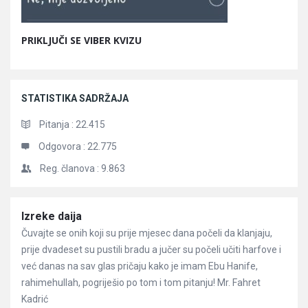
PRIKLJUČI SE VIBER KVIZU
STATISTIKA SADRŽAJA
Pitanja :
22.415
Odgovora :
22.775
Reg. članova :
9.863
Članci
Izreke daija
Čuvajte se onih koji su prije mjesec dana počeli da klanjaju,
prije dvadeset su pustili bradu a jučer su počeli učiti harfove i
već danas na sav glas pričaju kako je imam Ebu Hanife,
rahimehullah, pogriješio po tom i tom pitanju! Mr. Fahret
Kadrić