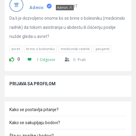
Pitanja
IT
Admin
Admin
Da li je dozvoljeno onome ko se brine o bolesniku (medicinski
radnik) da tokom asistiranja u abdestu ili čišćenju poslije
nužde gleda u avret?
avret
brine o bolesniku
medicinski radnik
pacijenti
0
1 Odgovor
0
Prati
Sidebar
PRIJAVA SA PROFILOM
Kako se postavlja pitanje?
Kako se sakupljaju bodovi?
Šta su značke i bodovi?