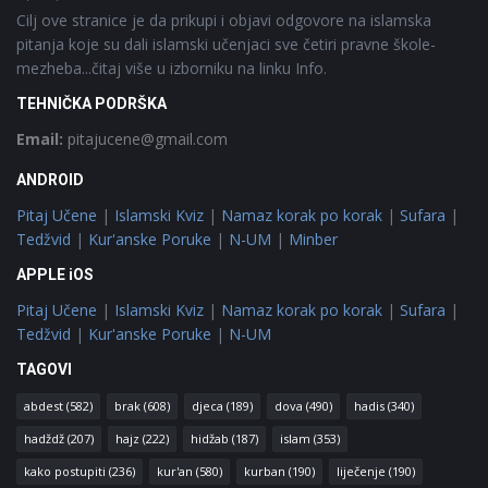
Cilj ove stranice je da prikupi i objavi odgovore na islamska
pitanja koje su dali islamski učenjaci sve četiri pravne škole-
mezheba...čitaj više u izborniku na linku Info.
TEHNIČKA PODRŠKA
Email:
pitajucene@gmail.com
ANDROID
Pitaj Učene
|
Islamski Kviz
|
Namaz korak po korak
|
Sufara
|
Tedžvid
|
Kur'anske Poruke
|
N-UM
|
Minber
APPLE iOS
Pitaj Učene
|
Islamski Kviz
|
Namaz korak po korak
|
Sufara
|
Tedžvid
|
Kur'anske Poruke
|
N-UM
TAGOVI
abdest
(582)
brak
(608)
djeca
(189)
dova
(490)
hadis
(340)
hadždž
(207)
hajz
(222)
hidžab
(187)
islam
(353)
kako postupiti
(236)
kur'an
(580)
kurban
(190)
liječenje
(190)